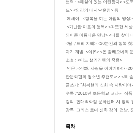
번역 : <해설이 있는 어린왕자> <도
드> <인간의 대지><운명> 등

 에세이 : <행복을 여는 아침의 명상> <마음을 열어주는 따뜻한 편지> <마음의 길동무>

 <가난한 마음의 행복> <따뜻한 세상을 만드는 쉼표 하나> <올댓러브> <내 삶에 빛이 

되어준 아름다운 만남> <나를 찾아 떠
<탈무드의 지혜> <30분간의 행복 찾기
자기 계발: <여유> <돈 꼴레오네의 문
소설 : <어느 샐러리맨의 죽음> 

 인문 :<신화, 사랑을 이야기하다 -2007년 거실을 서재로 추천도서> <신화의 숲에서 사랑을 만나다> <신화 드라마><명작에서 멘토를 만나다 - 출
판문화협회 청소년 추천도서> <책 숲
글쓰기: "최복현의 신화 속 사랑이야기
수록 :*2010년 초등학교 교과서 작품
강의: 현대백화점 문화센터 시 창작 
강독. 그리스 로마 신화 강의. 전남,
목차