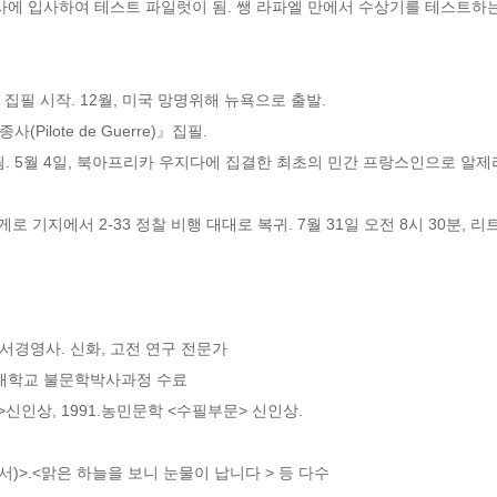
회사에 입사하여 테스트 파일럿이 됨. 쌩 라파엘 만에서 수상기를 테스트하
le)』집필 시작. 12월, 미국 망명위해 뉴욕으로 출발.

(Pilote de Guerre)』집필.

간됨. 5월 4일, 북아프리카 우지다에 집결한 최초의 민간 프랑스인으로 알제리
 알게로 기지에서 2-33 정찰 비행 대대로 복귀. 7월 31일 오전 8시 30분,
서경영사. 신화, 고전 연구 전문가

대학교 불문학박사과정 수료

신인상, 1991.농민문학 <수필부문> 신인상.

)>.<맑은 하늘을 보니 눈물이 납니다 > 등 다수 
