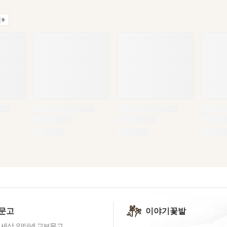
+
문고
이야기꽃밭
 세상, 인터넷 교보문고