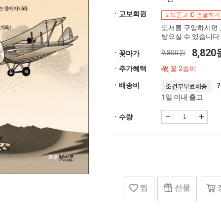
ㆍ교보회원
교보문고 ID 연결하기
도서를 구입하시면 
받으실 수 있습니다.
8,82
9,800원
ㆍ꽃마가
ㆍ추가혜택
꽃 2송이
ㆍ배송비
조건부무료배송
1일 이내 출고
ㆍ수량
찜
선물