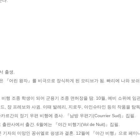
준다.
서 출생.

죽음은 『어린 왕자』를 비극으로 장식하게 된 모티브가 됨. 빠리에 나와 보쉬
비행 조종 학생이 되어 군용기 조종 면허장을 땀. 10월, 예비 소위에 임관. 『비
지드, 쟝 프레보와 사귐. 이때 발레리, 지로두, 아인슈타인 등의 작품을 탐독.
르간의 정기 우편 비행에 종사. 『남방 우편기(Courrier Sud)』집필.

판사에서 출간. 6월에는 『야간 비행기(Vol de Nuit)』집필.

신문 기자의 미망인 꽁쉬엘로 슁생과 결혼. 12월에 『야간 비행』으로 페미나