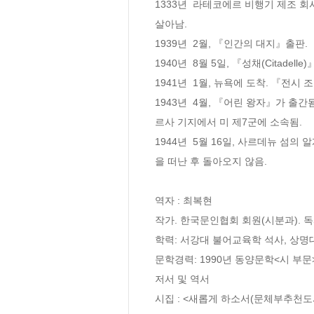
1333년  라테코에르 비행기 제조 
살아남.

1939년  2월, 『인간의 대지』출판. 

1940년  8월 5일, 『성채(Citadel
1941년  1월, 뉴욕에 도착. 『전시 조종사
1943년  4월, 『어린 왕자』가 출
르사 기지에서 미 제7군에 소속됨.

1944년  5월 16일, 사르데뉴 섬의
을 떠난 후 돌아오지 않음.

역자 : 최복현

작가. 한국문인협회 회원(시분과). 독
학력: 서강대 불어교육학 석사, 상명
문학경력: 1990년 동양문학<시 부문>
저서 및 역서

시집 : <새롭게 하소서(문체부추천도서