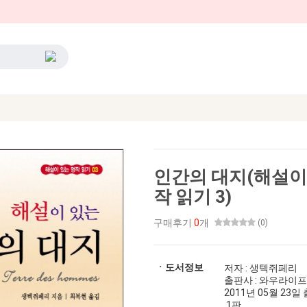
인간의 대지(해설이
작 읽기 3)
구매후기
0
개
(0)
ㆍ도서정보
저자 : 생텍쥐페리
출판사 : 와우라이프
2011년 05월 23일 출간
1판