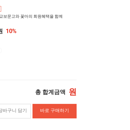
교보문고와 꽃마의 회원혜택을 함께
0원
10%
원
총 합계금액
장바구니 담기
바로 구매하기