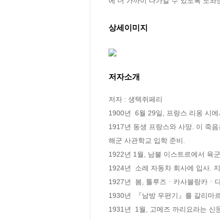
에 더 가까이 다가갈 수 있도록 도와
상세이미지
저자소개
저자 : 생텍쥐페리

1900년  6월 29일, 프랑스 리옹 시에
1917년 동생 프랑스와 사망. 이 
해군 사관학교 입학 준비.

1922년 1월, 남불 이스트르에서 육군 
1924년  소레 자동차 회사에 입사. 
1927년  봄, 툴루즈ㆍ카사블랑카ㆍ다카
1930년  『남방 우편기』를 갈리마르 출
1931년  1월, 고메즈 까리요라는 