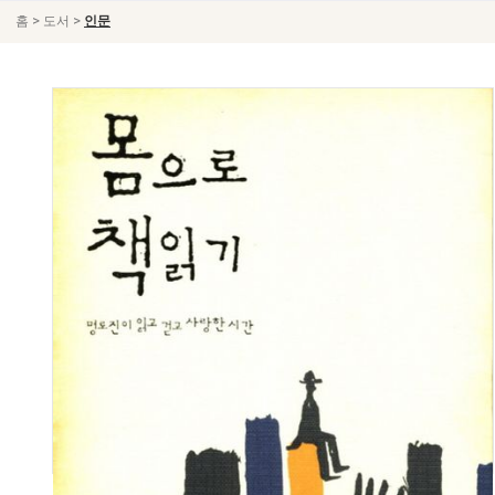
>
>
홈
도서
인문