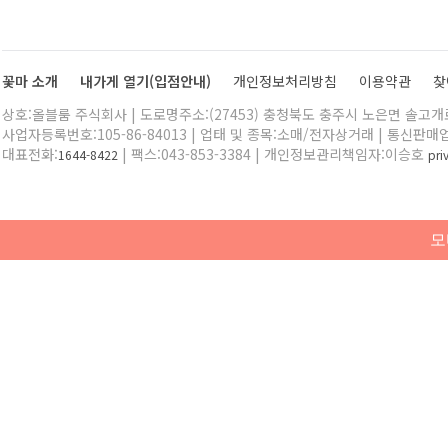
꽃마 소개
내가게 열기(입점안내)
개인정보처리방침
이용약관
찾
상호:올블룸 주식회사 | 도로명주소:(27453) 충청북도 충주시 노은면 솔고개로 
사업자등록번호:105-86-84013 | 업태 및 종목:소매/전자상거래 | 통신판매
대표전화:
| 팩스:043-853-3384 | 개인정보관리책임자:이승호
1644-8422
pr
모