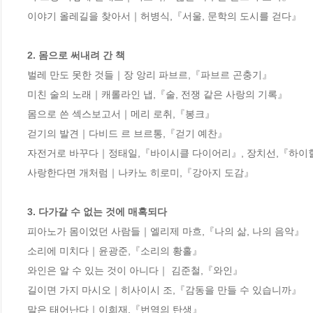
이야기 올레길을 찾아서｜허병식,『서울, 문학의 도시를 걷다』

2. 몸으로 써내려 간 책
벌레 만도 못한 것들｜장 앙리 파브르,『파브르 곤충기』

미친 술의 노래｜캐롤라인 냅,『술, 전쟁 같은 사랑의 기록』

몸으로 쓴 섹스보고서｜메리 로취,『봉크』

걷기의 발견｜다비드 르 브르통,『걷기 예찬』

자전거로 바꾸다｜정태일,『바이시클 다이어리』, 장치선,『하이힐
사랑한다면 개처럼｜나카노 히로미,『강아지 도감』

3. 다가갈 수 없는 것에 매혹되다
피아노가 몸이었던 사람들｜엘리제 마흐,『나의 삶, 나의 음악』

소리에 미치다｜윤광준,『소리의 황홀』

와인은 알 수 있는 것이 아니다｜ 김준철,『와인』

길이면 가지 마시오｜히사이시 조,『감동을 만들 수 있습니까』

말은 태어난다｜이희재,『번역의 탄생』
