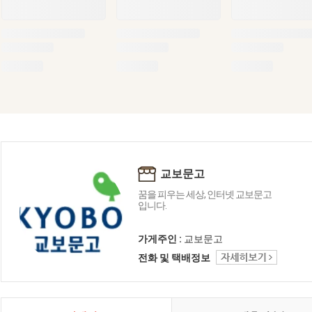
교보문고
꿈을 피우는 세상, 인터넷 교보문고
입니다.
가게주인 :
교보문고
전화 및 택배정보