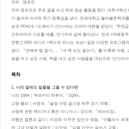
저자 : 명로진

저자 명로진은 주로 글을 쓰고 때로 방송 활동을 한다. 대학 4학년
가 들어와 마지막 학기 등록금을 냈다. 연세대학교 불어불문학과를
송국 PD에게 <도깨비가 간다>라는 드라마 대본을 받았다. “주연급
근하자마자 사표를 제출, 연기자의 길에 들어섰다. 연극 <덕혜옹주> 
연했고 EBS 라디오 <책으로 만나는 세상> 같은 다양한 프로그램의
냈다. 『연애에 말 걸기』, 『내 책 쓰는 글쓰기』를 비롯해 아동, 
글을 쓰고 싶은 사람, 책을 내고 싶은 사람들을 대상으로 ‘인디라이
목차
1. 너의 말에도 밑줄을 그을 수 있다면
나의 1984｜무라카미 하루키,『1Q84』

고랑 몰라｜서명숙,『놀멍 쉬멍 걸으멍 제주 걷기 여행』

사랑에 관한 책이거나 혹은 아니거나｜강도하,『세브리깡』

여행은 결혼과 같다｜이경희·이무연·임민수 엮음,『아틀라스 세계
저 그냥 이렇게 살래요｜이오덕,『삶을 가꾸는 글쓰기 교육』
