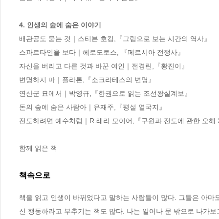
4. 인생의 숲에 숨은 이야기
배관공도 묻는 것｜스티븐 호킹,『그림으로 보는 시간의 역사』

스파르타인을 보다｜헤로도토스, 『페르시아 전쟁사』

자신을 버리고 다른 것과 바꾼 여인｜전경린,『황진이』

변명하지 마｜플라톤,『소크라테스의 변명』

연산군 묘에서｜박영규,『한권으로 읽는 조선왕실계보』

돈의 숲에 숨은 사람아｜유재주,『평설 열국지』

전도하려면 예수처럼｜R.래리 모이어,『구원과 전도에 관한 오해 2
함께 읽은 책
책속으로
책을 읽고 인생이 바뀌었다고 말하는 사람들이 많다. 그들은 아마도
신 행동하라고 부추기는 책도 많다. 나는 일어나 문 밖으로 나가보고 