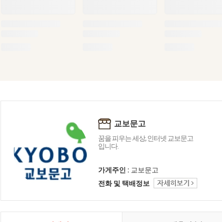
교보문고
꿈을 피우는 세상, 인터넷 교보문고
입니다.
가게주인 :
교보문고
전화 및 택배정보