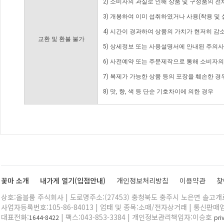
2) 소비자의 과실로 인해 상품 및 구성품의 
3) 개봉하여 이미 섭취하였거나 사용(착용 및 
4) 시간이 경과하여 상품의 가치가 현저히 감
교환 및 환불 불가
5) 상세정보 또는 사용설명서에 안내된 주의사
6) 사전예약 또는 주문제작으로 통해 소비자
7) 복제가 가능한 상품 등의 포장을 훼손한 경
8) 맛, 향, 색 등 단순 기호차이에 의한 경우
꽃마 소개
내가게 열기(입점안내)
개인정보처리방침
이용약관
찾
상호:올블룸 주식회사 | 도로명주소:(27453) 충청북도 충주시 노은면 솔고개로 
사업자등록번호:105-86-84013 | 업태 및 종목:소매/전자상거래 | 통신판매
대표전화:
| 팩스:043-853-3384 | 개인정보관리책임자:이승호
1644-8422
pr