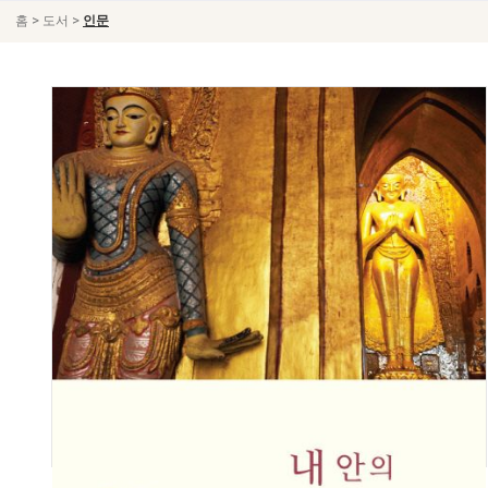
>
>
홈
도서
인문