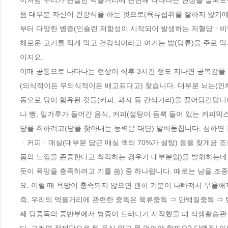
이처럼 우리가 관찰한 먹을거리에 관련해 나타나는 현상을 살펴보면
음 대부분 자신이 건강식을 하는 것으로(육류섭취를 잘하지 않기에
부터 다양한 병증(인슐린 저항성이 시작되어 발생하는 저혈당ㆍ비
해로운 고기를 적게 먹고 건강식이라고 여기는 밥(당류)을 주로 
이지요. 

이때 공통으로 나타나는 현상이 식후 3시간 정도 지나면 공복감을
(의식적이든 무의식적이든 배고프다고) 찾습니다. 대부분 뇌는(인
동으로 당이 함유된 것들(커피, 과자 등 간식거리)을 끌어당긴답니다
나 빵, 밀가루가 들어간 음식, 커피(설탕이 듬뿍 들어 있는 커피믹
당을 취하려고(당을 찾아내는 능력은 대단) 발버둥칩니다. 심하면
ㆍ커피ㆍ매실(대부분 담근 매실 액의 70%가 설탕) 등을 찾게끔 
몸의 느낌을 존중한다고 착각하는 경우가 대부분임)을 발휘하는데,
듯이 욕망을 충족하려고 기를 씀) 중 하나랍니다. 때로는 남을 조
요. 이럴 때 욕망이 충족되지 않으면 괜히 기분이 나빠져서 우울해
즉, 우리의 먹을거리에 관련한 중독은 육류중독 ⇒ 단백질중독 ⇒ 
째 당중독의 중반부에서 병증이 드러나기 시작했을 때 식생활습관 