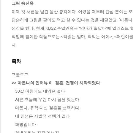
그림 송진욱
이제 갓 서른을 넘긴 울산 총각이다. 어렸을 때부터 관심 분야는 오
단순하게 그림을 팔아도 먹고 살 수 있다는 것을 깨달았고. ‘마돈나
생각을 했다. 현재 KBS2 주말연속극 ‘엄마가 뿔났다’에 일러스트 
작업에 참여한 작품으로는 <책읽는 엄마, 책먹는 아이>, <어린이를
다.
목차
>> 마돈나의 인터뷰 0.  결혼, 전쟁이 시작되었다
   30살 아침에도 태양은 떴다

   서른 즈음에 우린 다시 꿈을 찾는다

   마돈나, 유학 대신 결혼을 선택하다

   내 인생은 자발적 선택의 결과

   화병입니다

   화병이라는 자각 에너지
