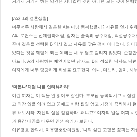
거기서 거기지 하는 약간은 시니컬한 것만 아니면 모든 것이 완벽했
[A와 B의 결혼생활]

너무너무 사랑해서 결혼한 A는 마냥 행복했을까? 자유를 얻기 위해
A의 로맨스는 신데렐라처럼, 잠자는 숲속의 공주처럼, 백설공주처럼
꾸며 결혼을 선택한 B 역시 결코 자유를 찾은 것이 아니었다. 안
었다는 것을 깨닫게 되는 데에는 채 두 달도 걸리지 않았다. 순정만
아프다. A의 사랑하는 애인이었던 남자도, B의 성실한 남자도 남편
여자에게 너무 당당하게 희생을 요구한다. 아내, 며느리, 엄마, 시
‘마돈나’처럼 나를 인터뷰하라! 
이런 여자는 이 책을 안 읽어도 잘산다. 부모님 능력되시고 시집갈
고 직장 잃을 염려 없고 꿈에도 바람 필일 없고 가정에 끔찍해서 
뷰 해보시라. 자신의 삶을 점검하라. 왜냐고? 여자의 일생 어찌 시
과 용감 내공을 배우면 인생 승리가 보인다. 

이유명호 한의사, 이유명호한의원장, ‘나의 살던 고향은 꽃피는 자궁’,