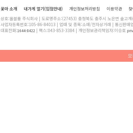
꽃마 소개
내가게 열기(입점안내)
개인정보처리방침
이용약관
찾
상호:올블룸 주식회사 | 도로명주소:(27453) 충청북도 충주시 노은면 솔고개로 
사업자등록번호:105-86-84013 | 업태 및 종목:소매/전자상거래 | 통신판매
대표전화:
| 팩스:043-853-3384 | 개인정보관리책임자:이승호
1644-8422
pr
모