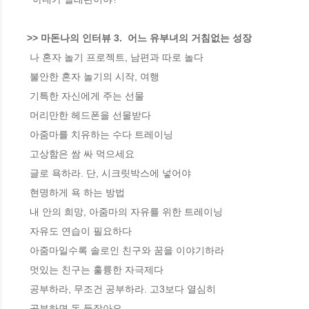
>> 마돈나의 인터뷰 3.  어느 유부녀의 거침없는 성장
 나 혼자 놀기 프로젝트, 남편과 따로 놀다

 불안한 혼자 놀기의 시작, 여행

 기특한 자신에게 주는 선물

 머리만한 헤드폰을 선물받다

 아줌마를 치유하는 수다 트레이닝

 고상함은 쌈 싸 먹으세요

 글로 욕하라. 단, 시크릿박스에 넣어야

 현명하게 욕 하는 방법

 내 안의 희망, 아줌마의 자유를 위한 트레이닝

 자유도 연습이 필요하다

 아줌마일수록 솔로인 친구와 꿈을 이야기하라

 멋있는 친구는 훌륭한 자극제다

 공부하라, 무조건 공부하라. 고3보다 열심히

 공부하면 돈 들잖아요
