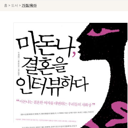
>
>
홈
도서
가정/육아