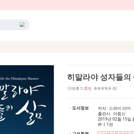
히말라야 성자들의 
구매후기
0
개
(0)
ㆍ도서정보
저자 : 스와미 라마
출판사 : 아힘신
2019년 02월 15일 출
外 | 1판
ㆍ교보회원