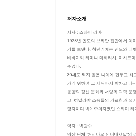
저자소개
저자 : 스와미 라마

1925년 인도의 브라만 집안에서 
기를 보냈다. 청년기에는 인도와 티벳
바바지와 라마나 마하리시, 마하트마 
주었다. 

30세도 되지 않은 나이에 힌두교 
가기 위하여 그 지위마저 박차고 다시
동양의 정신 문화와 서양의 과학 문명을 
고, 히말라야 스승들의 가르침과 요가
행자이며 박애주의자였던 스와미 라마는
역자 : 박광수

명상 단체 ‘해피타오 인터내셔날’의 