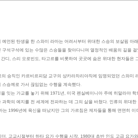
이미 예언된 탄생을 한 스와미 라마는 어려서부터 위대한 스승의 보살핌 아
 구석구석에 있는 수많은 스승들을 찾아다니며 열정적인 배움의 길을 걸었
간디, 스리 오로빈도, 타고르를 비롯하여 곳곳에 숨은 위대한 현자들은 
최고의 승직인 카르비르피담 교구의 샹카라차리야직에 임명되었던 스와미 라
 스승께로 가서 끊임없는 수행을 계속했다. 

잇는 가교를 놓기 위해 1971년, 미국 펜실베이니아 주에 히말라야 학회(Hima
 과학의 예지를 전 세계에 전파하는 데 그의 삶을 바쳤다. 인류의 위대한
 1996년에 육신을 떠났지만 그의 가르침은 제자들을 통해 면면히 이어
리더. 고교시절부터 하타 요가 수행을 시작, 1980대 초반 인도 고급 요가