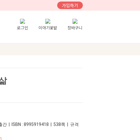
가입하기
로그인
이야기꽃밭
장바구니
삶
간 | ISBN : 8995919418 | 538쪽 | 규격