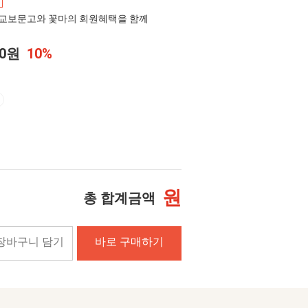
교보문고와 꽃마의 회원혜택을 함께
00원
10%
원
총 합계금액
장바구니 담기
바로 구매하기