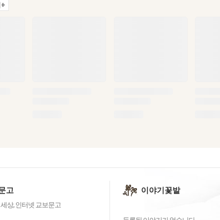
+
문고
이야기꽃밭
 세상, 인터넷 교보문고