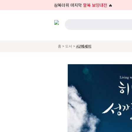
삼복더위 마지막
말복 보양대전
🔥
>
>
홈
도서
시/에세이