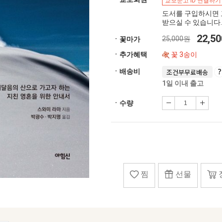
교보문고 ID 연결하기
도서를 구입하시면 
받으실 수 있습니다.
22,5
25,000원
ㆍ꽃마가
ㆍ추가혜택
꽃 3송이
ㆍ배송비
조건부무료배송
1일 이내 출고
ㆍ수량
찜
선물