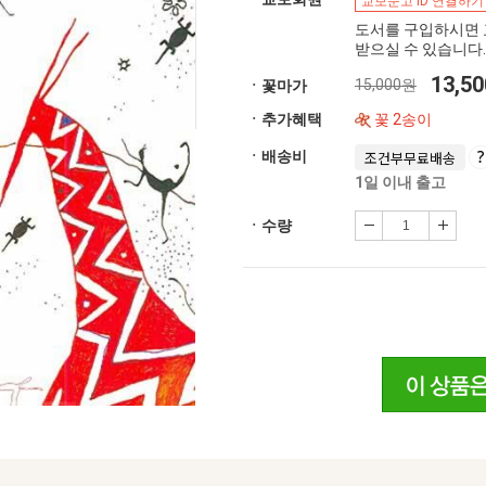
교보문고 ID 연결하기
도서를 구입하시면 
받으실 수 있습니다.
13,5
15,000원
ㆍ꽃마가
ㆍ추가혜택
꽃 2송이
ㆍ배송비
조건부무료배송
1일 이내 출고
ㆍ수량