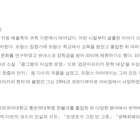


라 지방 페울족의 귀족 가문에서 태어났다. 어린 시절부터 걸출한 이야기 
자랐다. 프랑스 점령기에 프랑스 학교에서 교육을 받았고 졸업한 뒤 여러 
문화를 연구하였고 유네스코 장학금을 받아 파리에 체류하기도 했다. 10
4년 소설 『왕그랭의 이상한 운명』으로 ‘검은아프리카 문학 대상’을 수상
 한줌의 먼지』 등 다수의 작품을 남겼고, 프랑스 아카데미는 그의 모든 
프리카의 현자’라 불렸던 그는 1991년 코트디부아르 아비장에서 사망하였다
국어대학교 통번역대학원 한불과를 졸업한 뒤 다양한 분야에서 번역에 힘
추적-다빈치 코드의 진실과 거짓』『빈센트가 그린 반 고흐』『생텍쥐페리