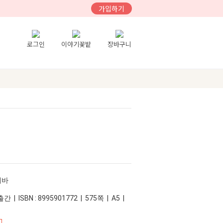
가입하기
로그인
이야기꽃밭
장바구니
테바
 | ISBN : 8995901772 | 575쪽 | A5 |