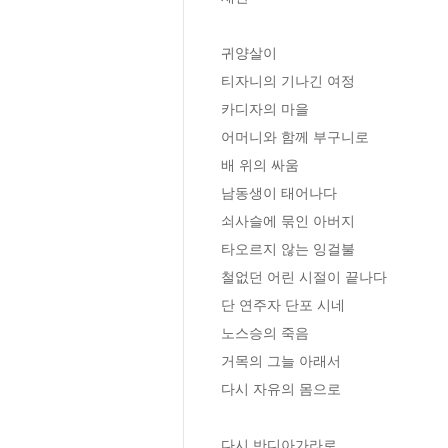
귀양살이 

티자니의 기나긴 여정 

카디자의 마을 

어머니와 함께 부구니로 

배 위의 싸움 

남동생이 태어나다 

쇠사슬에 묶인 아버지 

타오르지 않는 잉걸불 

철없던 어린 시절이 끝나다 

단 연주자 단포 시네 

노스승의 죽음 

거목의 그늘 아래서 

다시 자유의 몸으로 

다시 반디아가라로 
