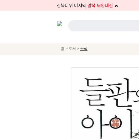
삼복더위 마지막
말복 보양대전
🔥
>
>
홈
도서
소설