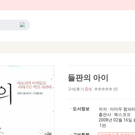
들판의 아이
구매후기
0
개
(0)
ㆍ도서정보
저자 : 아마두 함파
출판사 : 북스코프
2008년 02월 16일 출간
1판
ㆍ교보회원