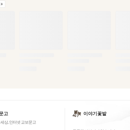
+
문고
이야기꽃밭
 세상, 인터넷 교보문고