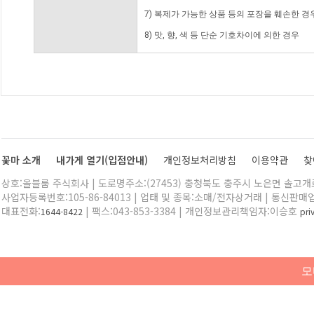
7) 복제가 가능한 상품 등의 포장을 훼손한 경
8) 맛, 향, 색 등 단순 기호차이에 의한 경우
꽃마 소개
내가게 열기(입점안내)
개인정보처리방침
이용약관
찾
상호:올블룸 주식회사 | 도로명주소:(27453) 충청북도 충주시 노은면 솔고개로 
사업자등록번호:105-86-84013 | 업태 및 종목:소매/전자상거래 | 통신판매
대표전화:
| 팩스:043-853-3384 | 개인정보관리책임자:이승호
1644-8422
pr
모