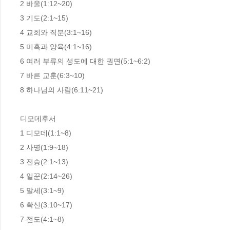
2 바울(1:12~20)

3 기도(2:1~15)

4 교회와 직분(3:1~16)

5 미혹과 양육(4:1~16)

6 여러 부류의 성도에 대한 권면(5:1~6:2)

7 바른 교훈(6:3~10)

8 하나님의 사람(6:11~21)

디모데후서

1 디모데(1:1~8)

2 사명(1:9~18)

3 전승(2:1~13)

4 일꾼(2:14~26)

5 말세(3:1~9)

6 확신(3:10~17)

7 전도(4:1~8)
