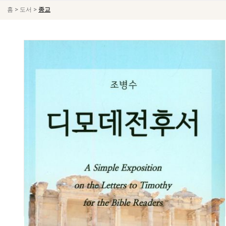
>
>
홈
도서
종교