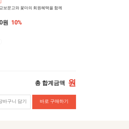
교보문고와 꽃마의 회원혜택을 함께
00원
10%
원
총 합계금액
장바구니 담기
바로 구매하기