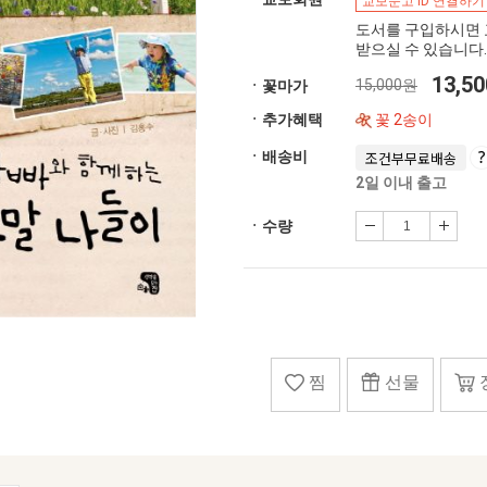
교보문고 ID 연결하기
도서를 구입하시면 
받으실 수 있습니다.
13,5
15,000원
ㆍ꽃마가
ㆍ추가혜택
꽃 2송이
ㆍ배송비
조건부무료배송
2일 이내 출고
ㆍ수량
찜
선물