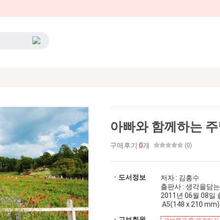
아빠와 함께하는 주
구매후기
0
개
(0)
ㆍ도서정보
저자 : 김홍수
출판사 : 생각을담
2011년 06월 08일 출간
A5(148 x 210 mm)
ㆍ교보회원