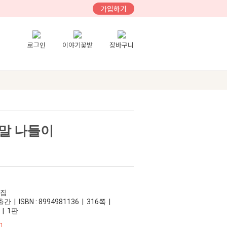
가입하기
로그인
이야기꽃밭
장바구니
말 나들이
는집
 | ISBN : 8994981136 | 316쪽 |
 | 1판