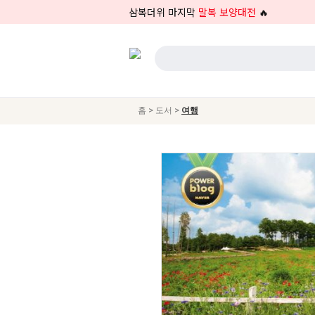
삼복더위 마지막
말복 보양대전
🔥
>
>
홈
도서
여행