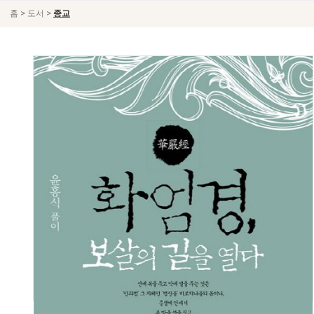
>
>
홈
도서
종교