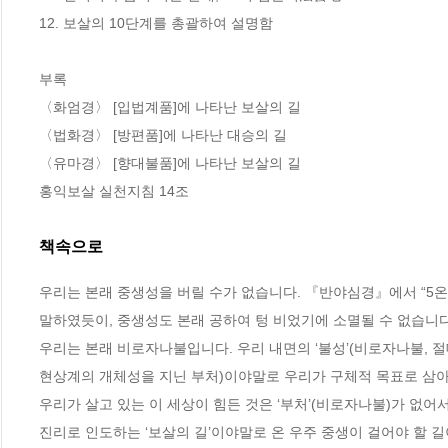
12. 보살의 10단계를 총괄하여 설명함

부록

〈화엄경〉 [입법계품]에 나타난 보살의 길

〈법화경〉 [방편품]에 나타난 대승의 길

〈유마경〉 [향대불품]에 나타난 보살의 길

홍익보살 실천지침 14조
책속으로
우리는 본래 중생성을 버릴 수가 없습니다. 『반야심경』에서 “5온은
말하였듯이, 중생성도 본래 공하여 텅 비었기에 소멸될 수 없습니다
우리는 본래 비로자나불입니다. 우리 내면의 ‘불성’(비로자나불, 절대
현상계의 개체성을 지닌 부처)이야말로 우리가 구체적 목표로 삼아야
우리가 살고 있는 이 세상이 힘든 것은 ‘부처’(비로자나불)가 없어
진리로 인도하는 ‘보살의 길’이야말로 온 우주 중생이 걸어야 할 길이며