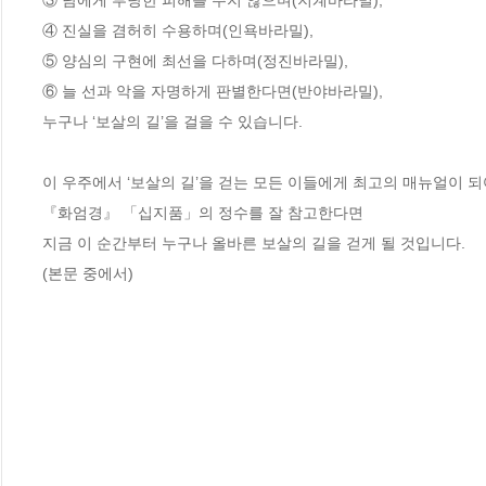
③ 남에게 부당한 피해를 주지 않으며(지계바라밀),

④ 진실을 겸허히 수용하며(인욕바라밀),

⑤ 양심의 구현에 최선을 다하며(정진바라밀),

⑥ 늘 선과 악을 자명하게 판별한다면(반야바라밀),

누구나 ‘보살의 길’을 걸을 수 있습니다.

이 우주에서 ‘보살의 길’을 걷는 모든 이들에게 최고의 매뉴얼이 되어
『화엄경』 「십지품」의 정수를 잘 참고한다면

지금 이 순간부터 누구나 올바른 보살의 길을 걷게 될 것입니다. 

(본문 중에서)