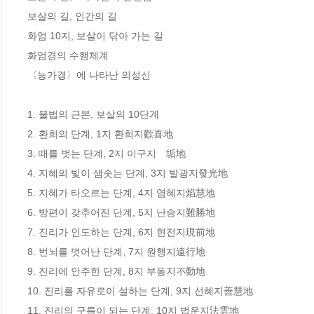
보살의 길, 인간의 길

화엄 10지, 보살이 닦아 가는 길

화엄경의 수행체계

〈능가경〉에 나타난 의성신

1. 불법의 근본, 보살의 10단계

2. 환희의 단계, 1지 환희지歡喜地

3. 때를 벗는 단계, 2지 이구지離垢地

4. 지혜의 빛이 샘솟는 단계, 3지 발광지發光地

5. 지혜가 타오르는 단계, 4지 염혜지焰慧地 

6. 방편이 갖추어진 단계, 5지 난승지難勝地

7. 진리가 인도하는 단계, 6지 현전지現前地

8. 번뇌를 벗어난 단계, 7지 원행지遠行地

9. 진리에 안주한 단계, 8지 부동지不動地

10. 진리를 자유로이 설하는 단계, 9지 선혜지善慧地

11. 진리의 구름이 되는 단계, 10지 법운지法雲地
