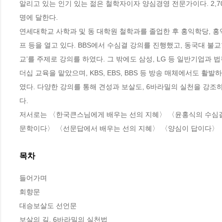
알리고 있는 인기 있는 젊은 철학자이자 양심경영 전문가이다. 2,70
명에 달한다.

연세대학교 사학과 및 동 대학원 철학과를 졸업한 후 홍익학당,
프 등을 열고 있다. BBS에서 수심결 강의를 진행했고, 동국대 불교
교’를 주제로 강의를 하였다. 그 밖에도 삼성, LG 등 일반기업과
더십 교육을 맡았으며, KBS, EBS, BBS 등 방송 매체에서도 
였다. 다양한 강의를 통해 견성과 보살도, 6바라밀의 실천을 강
다.

저서로는 〈한국큰스님에게 배우는 선의 지혜〉 〈윤홍식의 수심결 
문학이다〉 〈선문답에서 배우는 선의 지혜〉 〈양심이 답이다〉 〈
목차
들어가며 

회향문

대승보살도 선언문

보살의 길, 6바라밀의 실천법
