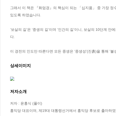
그래서 이 책은 『화엄경』의 핵심이 되는 「십지품」 중 가장 정수가
있도록 하였습니다. 

‘보살의 길’은 ‘중생의 길’이며 ‘인간의 길’이니, 보살의 10단계
다.

이 경전의 인도만 따른다면 모든 중생은 ‘중생성’(진흙)을 통해 ‘불성
상세이미지
저자소개
저자 : 윤홍식 (풀이)

홍익당 대표이며, 제19대 대통령선거에서 홍익당 후보로 출마하였다