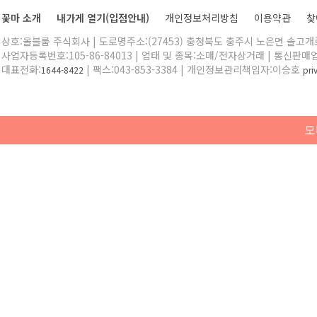
꽃마 소개
내가게 열기(입점안내)
개인정보처리방침
이용약관
찾
상호:올블룸 주식회사 | 도로명주소:(27453) 충청북도 충주시 노은면 솔고개로 
사업자등록번호:105-86-84013 | 업태 및 종목:소매/전자상거래 | 통신판매
대표전화:
| 팩스:043-853-3384 | 개인정보관리책임자:이승호
1644-8422
pr
모