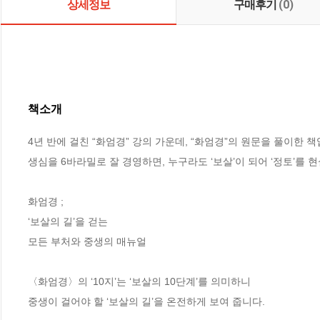
상세정보
구매후기
(0)
책소개
4년 반에 걸친 “화엄경” 강의 가운데, “화엄경”의 원문을 풀이한 
생심을 6바라밀로 잘 경영하면, 누구라도 ‘보살’이 되어 ‘정토’를 
화엄경 ; 

‘보살의 길’을 걷는

모든 부처와 중생의 매뉴얼

〈화엄경〉의 ‘10지’는 ‘보살의 10단계’를 의미하니

중생이 걸어야 할 ‘보살의 길’을 온전하게 보여 줍니다.
