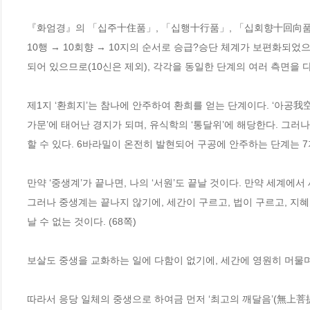
『화엄경』의 「십주十住품」, 「십행十行품」, 「십회향十回向품」, 
10행 → 10회향 → 10지의 순서로 승급?승단 체계가 보편화되었으나,
되어 있으므로(10신은 제외), 각각을 동일한 단계의 여러 측면을 다룬
제1지 ‘환희지’는 참나에 안주하여 환희를 얻는 단계이다. ‘아공我
가문’에 태어난 경지가 되며, 유식학의 ‘통달위’에 해당한다. 그러나
할 수 있다. 6바라밀이 온전히 발현되어 구공에 안주하는 단계는 7지
만약 ‘중생계’가 끝나면, 나의 ‘서원’도 끝날 것이다. 만약 세계에서
그러나 중생계는 끝나지 않기에, 세간이 구르고, 법이 구르고, 지혜가
날 수 없는 것이다. (68쪽)
보살도 중생을 교화하는 일에 다함이 없기에, 세간에 영원히 머물며 
따라서 응당 일체의 중생으로 하여금 먼저 ‘최고의 깨달음’(無上菩提)