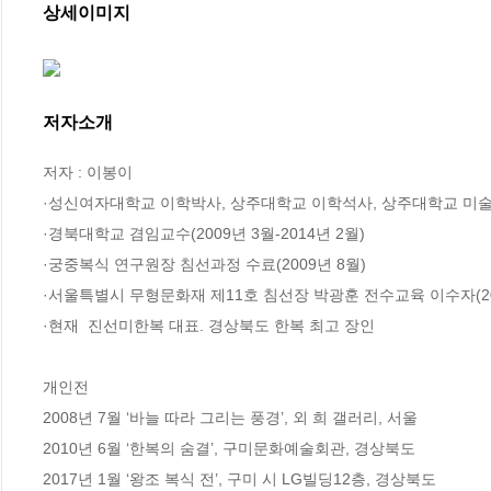
상세이미지
저자소개
저자 : 이봉이

·성신여자대학교 이학박사, 상주대학교 이학석사, 상주대학교 미술
·경북대학교 겸임교수(2009년 3월-2014년 2월)  

·궁중복식 연구원장 침선과정 수료(2009년 8월)          

·서울특별시 무형문화재 제11호 침선장 박광훈 전수교육 이수자(200
·현재  진선미한복 대표. 경상북도 한복 최고 장인 

개인전

2008년 7월 ‘바늘 따라 그리는 풍경’, 외 희 갤러리, 서울

2010년 6월 ‘한복의 숨결’, 구미문화예술회관, 경상북도

2017년 1월 ‘왕조 복식 전’, 구미 시 LG빌딩12층, 경상북도 
