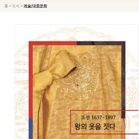
>
>
홈
도서
예술/대중문화