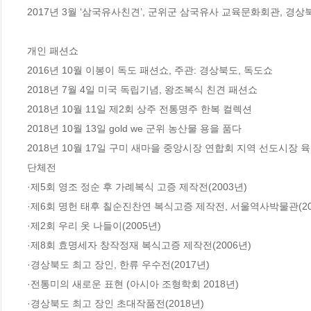
2017년 3월 ‘삼국유사친견’, 군위군 삼국유사 교육문화회관, 경상북
개인 패션쇼

2016년 10월 이봉이 독도 패션쇼, 주관: 경상북도, 독도쇼

2018년 7월 4일 미국 독립기념, 왕조복식 친견 패션쇼

2018년 10월 11일 제2회 상주 전통명주 한복 컬렉션 

2018년 10월 13일 gold we 군위 농산물 용을 품다

2018년 10월 17일 구미 새마을 중앙시장 연합회 지역 선도시장 육
단체전

·제5회 영조 정순 후 가례복식 고증 제작전(2003년)

·제6회 명헌 태후 칠순진찬연 복식고증 제작전, 서울역사박물관(200
·제2회 우리 옷 나들이(2005년)

·제8회 효명세자 창작정재 복식고증 제작전(2006년)

·경상북도 최고 장인, 한류 우수전(2017년)

·전통미의 새로운 표현 (아시아 조형학회 2018년)

·경상북도 최고 장인 초대작품전(2018년)
