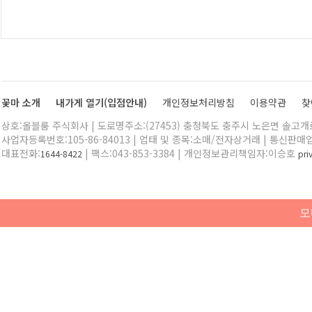
꽃마 소개
내가게 열기(입점안내)
개인정보처리방침
이용약관
찾
상호:올블룸 주식회사 | 도로명주소:(27453) 충청북도 충주시 노은면 솔고개로 
사업자등록번호:105-86-84013 | 업태 및 종목:소매/전자상거래 | 통신판매
대표전화:
| 팩스:043-853-3384 | 개인정보관리책임자:이승호
1644-8422
pr
모