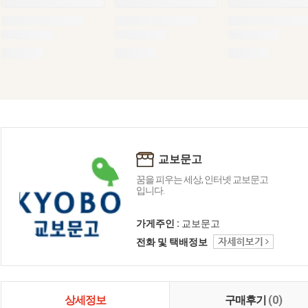
교보문고
꿈을 피우는 세상, 인터넷 교보문고
입니다.
가게주인 :
교보문고
전화 및 택배정보
상세정보
구매후기
(0)