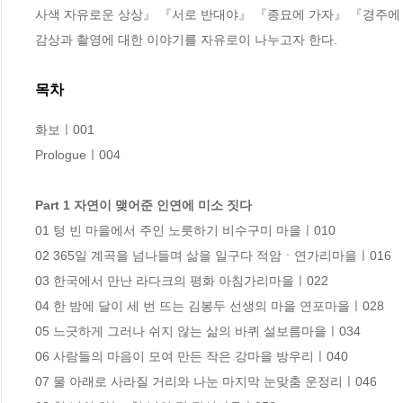
사색 자유로운 상상』 『서로 반대야』 『종묘에 가자』 『경주에 가
감상과 촬영에 대한 이야기를 자유로이 나누고자 한다.
목차
화보ㅣ001

Prologueㅣ004

Part 1 자연이 맺어준 인연에 미소 짓다
01 텅 빈 마을에서 주인 노릇하기 비수구미 마을ㅣ010

02 365일 계곡을 넘나들며 삶을 일구다 적암ㆍ연가리마을ㅣ016

03 한국에서 만난 라다크의 평화 아침가리마을ㅣ022

04 한 밤에 달이 세 번 뜨는 김봉두 선생의 마을 연포마을ㅣ028

05 느긋하게 그러나 쉬지 않는 삶의 바퀴 설보름마을ㅣ034

06 사람들의 마음이 모여 만든 작은 강마을 방우리ㅣ040

07 물 아래로 사라질 거리와 나눈 마지막 눈맞춤 운정리ㅣ046
