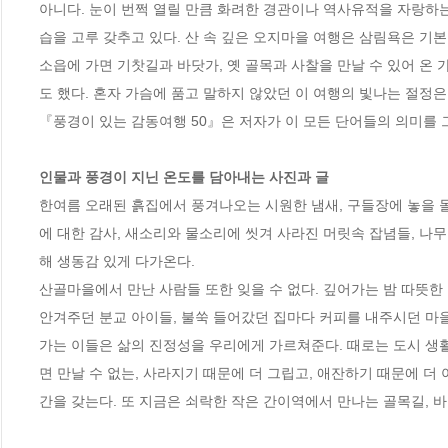
아니다. 눈이 번쩍 열릴 만큼 화려한 경관이나 역사유적을 자랑하
습을 고루 갖추고 있다. 산 속 깊은 오지마을 여행은 삼림욕은 기
소읍에 가면 기찻길과 바닷가, 옛 골목과 사찰을 만날 수 있어 온 
도 했다. 혼자 가슴에 품고 말하지 않았던 이 여행의 빛나는 절정은 거
『풍경이 있는 감동여행 50』은 저자가 이 모든 단어들의 의미를 
인물과 풍경이 지닌 온도를 담아내는 사진과 글
한여름 오래된 흙집에서 풍겨나오는 시원한 냄새, 구들장에 놓을 돌
에 대한 감사, 새소리와 물소리에 씻겨 사라진 머릿속 잡념들, 나무
해 생동감 있게 다가온다.

산골마을에서 만난 사람들 또한 잊을 수 없다. 깊어가는 밤 따뜻한
안겨주던 분교 아이들, 불쑥 들어갔던 집마다 커피를 내주시던 마을
가는 이들은 삶의 진정성을 우리에게 가르쳐준다. 때로는 도시 생활
면 만날 수 없는, 사라지기 때문에 더 그립고, 애잔하기 때문에 더
간을 갖는다. 또 지금은 쇠락한 작은 간이역에서 만나는 골목길, 바