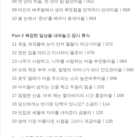
08 천 년의 하늘, 천 년의 탑 탑선마을ㅣ052

09 타인의 배추밭에서 생의 뿌듯함을 만끽하다 반야마을ㅣ058

10 봄 논에서 ‘준비’를 배우다 동곡마을ㅣ064

Part 2 복잡한 일상을 내려놓고 잠시 휴식
11 옥빛 계곡물에 눈이 먼저 물들다 덕산기마을ㅣ072

12 정든 집을 데리고 이사하다 물로리ㅣ078

13 나무가 사랑하고, 나무를 사랑하는 마을 부연동마을ㅣ084

14 오래 묵은 부부 사랑, 발명의 어머니가 되다 안도전마을ㅣ090

15 호두 열매가 마음 두드리는 소리 높은벼루마을ㅣ096

16 아이들이 넘치는 산골 학교 두음리 듬골ㅣ102

17 첩첩한 산골, 바위 깨는 할아버지의 시간 홍점마을ㅣ108

18 당신에게는 반가운 단짝이 있나요? 소광리ㅣ114

19 빈집은 세월에 자리를 내어준다 금봉리ㅣ120

20 생애 가장 아름다운 시절을 그리다 개금마을ㅣ126
