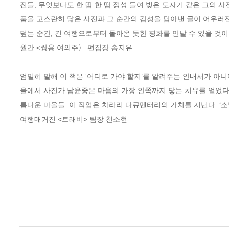
진들, 무엇보다도 한 땀 한 땀 정성 들여 빚은 도자기 같은 그의 
품을 고스란히 닮은 사진과 그 순간의 감성을 담아낸 글이 어우러진 
덮는 순간, 긴 여행으로부터 돌아온 듯한 평화를 만날 수 있을 것이다
월간 <쌍용 여의주〉 편집장 송지유

엄밀히 말해 이 책은 ‘어디로 가야 할지’를 알려주는 안내서가 아니다.
을에서 사진가 남윤중은 마음의 가장 안쪽까지 닿는 치유를 얻었다
름다운 마을들. 이 작업은 차라리 다큐멘터리의 가치를 지닌다. ‘
여행매거진 <트래비> 팀장 천소현