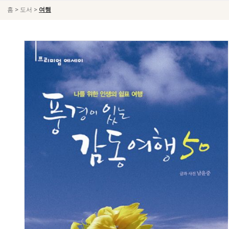
>
>
홈
도서
여행