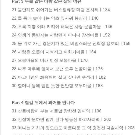
Part 3 우물 같은 바람 같은 삶의 여유
21 물안개도 쉬어가는 버스정류장 마당 운치리ㅣ134

22 돌 틈에 솟아나는 약초 잎사귀 봉산리ㅣ140

23 초록 지붕 아래 켜켜이 해묵은 사랑 문암마을ㅣ146

24 인생의 동반자는 사람만이 아니다 장선마을ㅣ152

25 물 위로 가는 경운기가 있는 비밀스러운 선착장 용호리ㅣ158

26 사랑은 오롯이 지켜지고 피화기마을ㅣ164

27 오봉마을의 미래 이장 오봉마을ㅣ170

28 나무 마루에 앉아서 보낸 오후 논골마을ㅣ176

29 아코디언의 화음처럼 살고 싶다면 수정리ㅣ182

30 할머니 등에 업힌 듯한 편안함 오무마을ㅣ188

Part 4 철길 위에서 과거를 만나다
31 산들바람이 부는 저물녘 장항선 임피역ㅣ196

32 간절히 원하면 얻게 된다 영동선 하고사리역ㅣ202

33 떠나는 기차의 뒷모습도 아름다운 그 역 경전선 다솔사역ㅣ208
