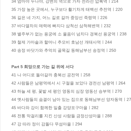
34 엄마야 누나야, 강변의 역으로 가자 전라선 압록역ㅣ214

35 가장 높은 곳에서, 누구보다 활기차게 태백선 추전역ㅣ220

36 길은 네 가지, 어느 길로 갈까 중앙선 죽령역ㅣ226

37 바다열차의 매력에 빠지다 삼척선 삼척해변역ㅣ232

38 별주부가 없는 용궁에 소 울음이 넘치다 경북선 용궁역ㅣ238

39 철제 가마솥과 할머니 추모비 호남선 개태사역ㅣ244

40 송정 바닷가와 추억의 골목길 동해남부선 송정역ㅣ250

Part 5 희망으로 가는 길 위에 서다
41 나 어디로 돌아갈까 충북선 공전역ㅣ258

42 사람들은 남평역에서 시 구절을 보았다 경전선 남평역ㅣ264

43 하늘 세 평, 꽃밭 세 평인 영동의 심장 영동선 승부역ㅣ270

44 옛사람들의 숨결이 남아 있는 집으로 동해남부선 양자동역ㅣ276
45 바다와 강이 함께한 일출 강양포구마을ㅣ282

46 전통 막걸리를 지킨 산성 사람들 금정산성마을ㅣ288

47 강 따라 정이 감돌다 무섬마을ㅣ294
