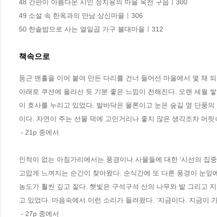
48 간판이 아름다운 시인 정지용의 마을 옥천 구읍ㅣ300

49 소설 속 한옥과의 만남 상신마을ㅣ306

50 한솥밥으로 사는 열일곱 가구 불대마을ㅣ312
책속으로
둥근 맨홀을 이어 붙여 만든 다리를 건너 들어선 마을에서 몇 채 되
아래로 쿠션에 올라선 듯 기분 좋은 느낌이 전해진다. 오랜 세월 쌓
이 호사를 누리고 있었다. 발바닥은 물론이고 눈은 숲길 옆 단풍의
이다. 자연이 주는 선물 덕에 고민거리나 좋지 않은 생각조차 머릿
 - 21p 중에서
인적이 없는 아침가리에서는 풍경이나 사물들에 대한 ‘시선의 집중도
고맙게 느껴지는 순간이 찾아왔다. 순식간에 또 다른 풍경이 눈앞에
농도가 훨씬 깊고 짙다. 햇빛은 구석구석 산의 나무와 밭 그리고 
고 있었다. 마음속에서 이런 소리가 들려왔다. ‘지금이다. 지금이 가
 - 27p 중에서