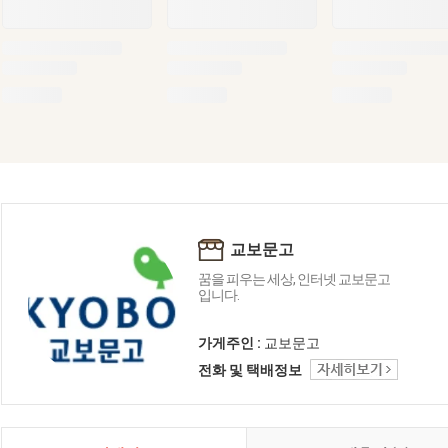
교보문고
꿈을 피우는 세상, 인터넷 교보문고
입니다.
가게주인 :
교보문고
전화 및 택배정보