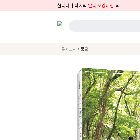
삼복더위 마지막
말복 보양대전
🔥
>
>
홈
도서
종교