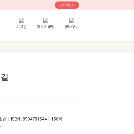
가입하기
로그인
이야기꽃밭
장바구니
 길
간 | ISBN : 8994781544 | 156쪽