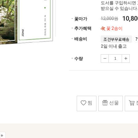
도서를 구입하시면 
받으실 수 있습니다.
10,8
12,000원
ㆍ꽃마가
ㆍ추가혜택
꽃 2송이
ㆍ배송비
조건부무료배송
2일 이내 출고
ㆍ수량
찜
선물
+