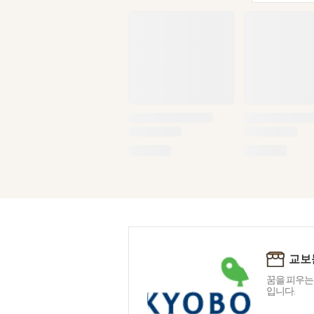
교보
꿈을 피우는
입니다.