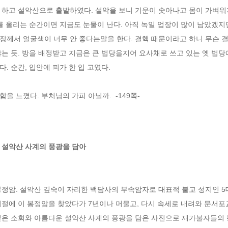
 하고 설악산으로 출발하였다. 설악을 보니 기운이 솟아나고 몸이 가벼
를 올리는 순간이면 지금도 눈물이 난다. 아직 녹일 업장이 많이 남았겠지
장께서 얼굴색이 너무 안 좋다는말을 한다. 결핵 때문이라고 하니 무슨 
는 듯. 방을 배정받고 지금은 큰 법당을지어 요사채로 쓰고 있는 옛 법당
. 순간, 입안에 피가 한 입 고였다.
 느꼈다. 부처님의 가피 아닐까.  -149쪽-
설악산 사계의 풍광을 담아

정암. 설악산 깊숙이 자리한 백담사의 부속암자로 대표적 불교 성지인 5대
시절에 이 봉정암을 찾았다가 7년이나 머물고, 다시 속세로 내려와 문서포
깊은 소회와 아름다운 설악산 사계의 풍광을 담은 사진으로 재가불자들의