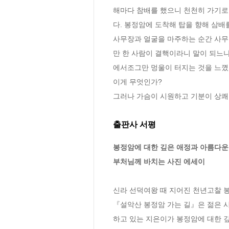
해마다 참배를 했으니 천천히 가기로
다. 봉정암에 도착해 탑을 향해 삼배
사무장과 얼굴을 마주하는 순간 사무
만 한 사람이 결핵이라니 말이 되느냐
에서조그만 멍울이 터지는 것을 느꼈다
이게 무엇인가?
그러나 가슴이 시원하고 기분이 상쾌함을
출판사 서평
봉정암에 대한 깊은 애정과 아름다운 
부처님께 바치는 사진 에세이
신라 선덕여왕 때 지어진 천년고찰 봉
『설악산 봉정암 가는 길』은 젊은 
하고 있는 지은이가 봉정암에 대한 