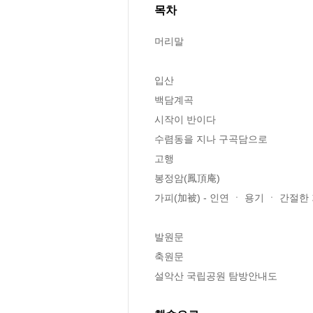
목차
머리말 

입산 

백담계곡 

시작이 반이다 

수렴동을 지나 구곡담으로 

고행 

봉정암(鳳頂庵) 

가피(加被) - 인연 ㆍ 용기 ㆍ 간절한
발원문 

축원문 

설악산 국립공원 탐방안내도