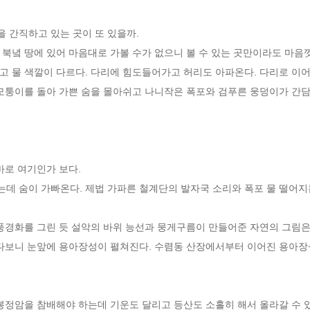
 간직하고 있는 곳이 또 있을까.
북녘 땅에 있어 마음대로 가볼 수가 없으니 볼 수 있는 곳만이라도 마음껏
 물 색깔이 다르다. 다리에 힘도들어가고 허리도 아파온다. 다리로 이어
모퉁이를 돌아 가쁜 숨을 몰아쉬고 나니작은 폭포와 검푸른 웅덩이가 간담을
바로 여기인가 보다.
는데 숨이 가빠온다. 제법 가파른 철계단의 발자국 소리와 폭포 물 떨어지
 풍경화를 그린 듯 설악의 바위 능선과 뭉게구름이 만들어준 자연의 그림
쳐다보니 눈앞에 용아장성이 펼쳐진다. 수렴동 산장에서부터 이어진 용아장성
 봉정암을 참배해야 하는데 기운도 달리고 등산도 소홀히 해서 올라갈 수 