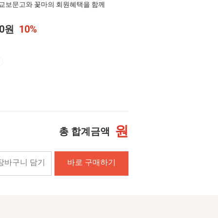
교보문고와 꽃마의 회원혜택을 함께
00원
10%
원
총 합계금액
장바구니 담기
바로 구매하기