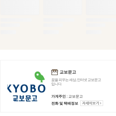
교보문고
꿈을 피우는 세상, 인터넷 교보문고
입니다.
가게주인 :
교보문고
전화 및 택배정보