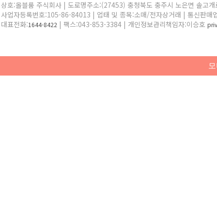
상호:올블룸 주식회사 | 도로명주소:(27453) 충청북도 충주시 노은면 솔고개로 
사업자등록번호:105-86-84013 | 업태 및 종목:소매/전자상거래 | 통신판매
대표전화:
| 팩스:043-853-3384 | 개인정보관리책임자:이승호
1644-8422
pr
모