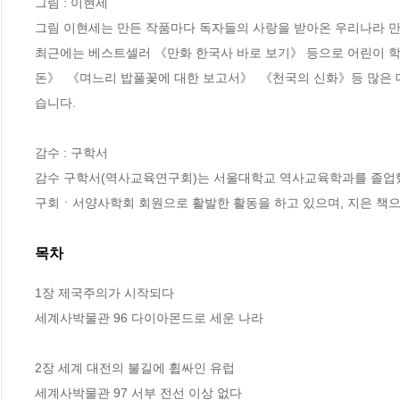
그림 : 이현세

그림 이현세는 만든 작품마다 독자들의 사랑을 받아온 우리나라 만화
최근에는 베스트셀러 《만화 한국사 바로 보기》 등으로 어린이 학습
돈》  《며느리 밥풀꽃에 대한 보고서》  《천국의 신화》등 많은
습니다.

감수 : 구학서

감수 구학서(역사교육연구회)는 서울대학교 역사교육학과를 졸업했
구회ㆍ서양사학회 회원으로 활발한 활동을 하고 있으며, 지은 책으
목차
1장 제국주의가 시작되다

세계사박물관 96 다이아몬드로 세운 나라

2장 세계 대전의 불길에 휩싸인 유럽 

세계사박물관 97 서부 전선 이상 없다
