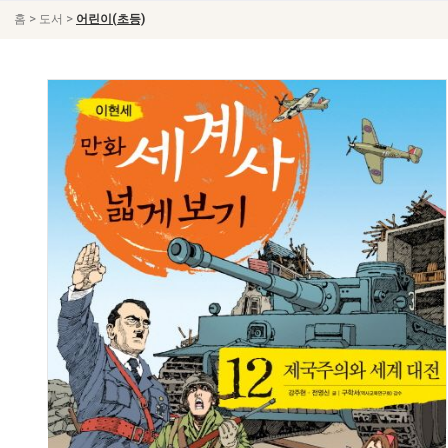
>
>
홈
도서
어린이(초등)