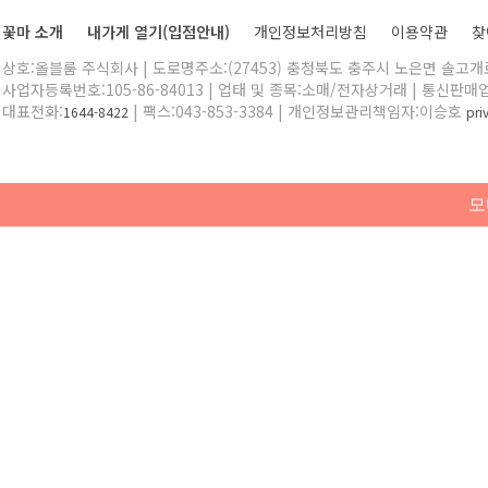
꽃마 소개
내가게 열기(입점안내)
개인정보처리방침
이용약관
찾
상호:올블룸 주식회사 | 도로명주소:(27453) 충청북도 충주시 노은면 솔고개로 
사업자등록번호:105-86-84013 | 업태 및 종목:소매/전자상거래 | 통신판매
대표전화:
| 팩스:043-853-3384 | 개인정보관리책임자:이승호
1644-8422
pr
모