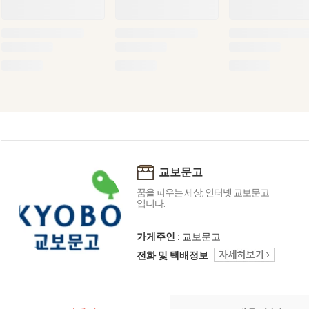
교보문고
꿈을 피우는 세상, 인터넷 교보문고
입니다.
가게주인 :
교보문고
전화 및 택배정보