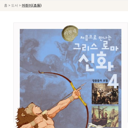
>
>
홈
도서
어린이(초등)