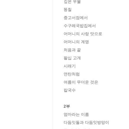
깊은 우물

똥칠

중고서점에서

수구레국밥집에서

어머니의 사랑 맛으로

어머니의 계명

처음과 끝

팔십 고개

시래기

연탄처럼

여름이 무더운 것은

칼국수

2부
엄마라는 이름

다듬잇돌과 다듬잇방망이
