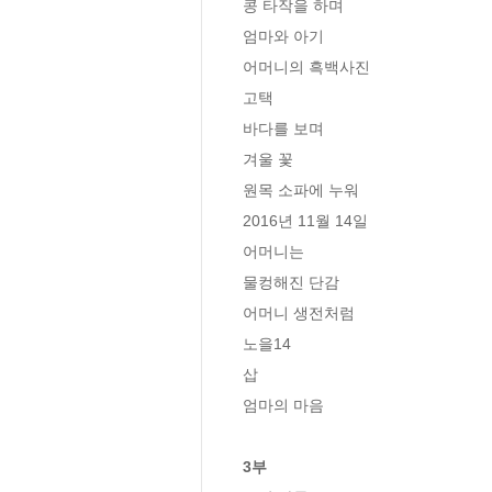
콩 타작을 하며

엄마와 아기

어머니의 흑백사진

고택

바다를 보며

겨울 꽃

원목 소파에 누워

2016년 11월 14일

어머니는

물컹해진 단감

어머니 생전처럼

노을14

삽

엄마의 마음

3부