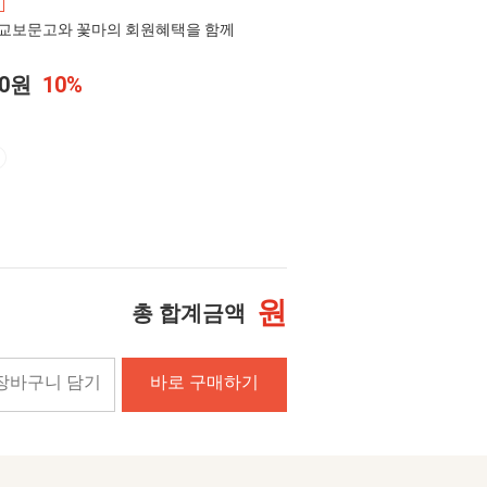
교보문고와 꽃마의 회원혜택을 함께
00원
10%
원
총 합계금액
장바구니 담기
바로 구매하기