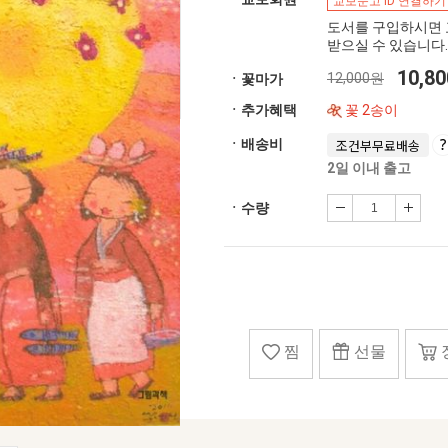
교보문고 ID 연결하기
도서를 구입하시면 
받으실 수 있습니다.
10,8
12,000원
ㆍ꽃마가
ㆍ추가혜택
꽃 2송이
ㆍ배송비
조건부무료배송
2일 이내 출고
ㆍ수량
찜
선물