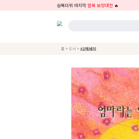
삼복더위 마지막
말복 보양대전
🔥
>
>
홈
도서
시/에세이