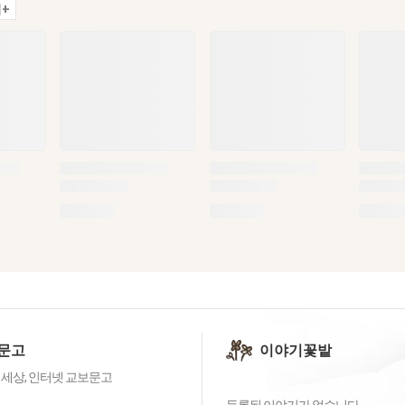
+
문고
이야기꽃밭
 세상, 인터넷 교보문고