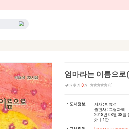
엄마라는 이름으로(그
구매후기
0
개
(0)
ㆍ도서정보
저자 : 박효석
출판사 : 그림과책
2018년 08월 08일 출
外 | 1판
ㆍ교보회원