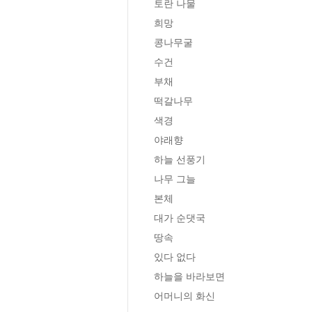
토란 나물

희망

콩나무굴

수건

부채

떡갈나무

색경

야래향

하늘 선풍기

나무 그늘

본체

대가 순댓국

땅속

있다 없다

하늘을 바라보면

어머니의 화신
