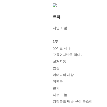
목차
시인의 말

1부
오래된 사과

고등어자반을 먹다가

설거지통

밥심

어머니의 사랑

미역국

변기

나무 그늘

김장독을 땅속 싶이 묻으며
