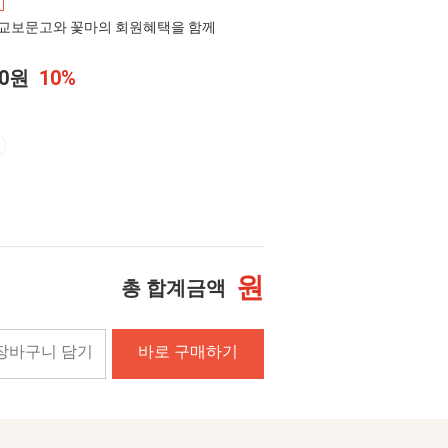
교보문고와 꽃마의 회원혜택을 함께
00원
10%
원
총 합계금액
장바구니 담기
바로 구매하기