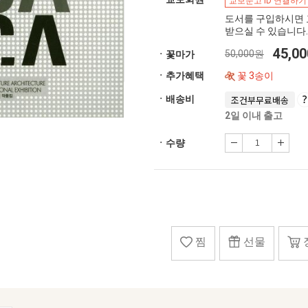
교보문고 ID 연결하기
도서를 구입하시면 
받으실 수 있습니다.
45,0
50,000원
ㆍ꽃마가
ㆍ추가혜택
꽃 3송이
ㆍ배송비
조건부무료배송
2일 이내 출고
ㆍ수량
찜
선물