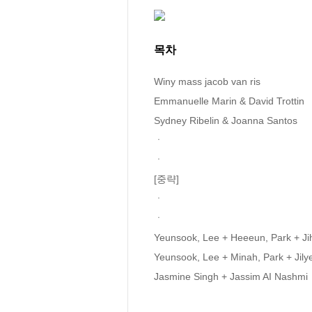
목차
Winy mass jacob van ris

Emmanuelle Marin & David Trottin

Sydney Ribelin & Joanna Santos

ㆍ

ㆍ

[중략]

ㆍ

ㆍ

Yeunsook, Lee + Heeeun, Park + Ji
Yeunsook, Lee + Minah, Park + Jily
Jasmine Singh + Jassim AI Nashmi
