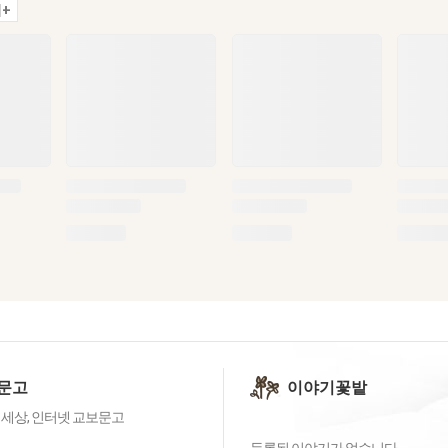
+
문고
이야기꽃밭
 세상, 인터넷 교보문고