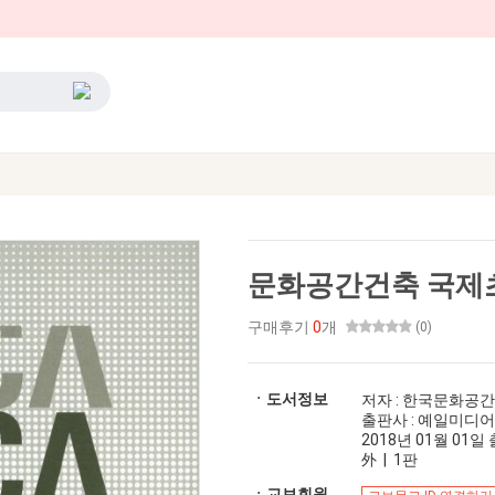
문화공간건축 국제초
구매후기
0
개
(0)
ㆍ도서정보
저자 : 한국문화공
출판사 : 예일미디어
2018년 01월 01일 출
外 | 1판
ㆍ교보회원