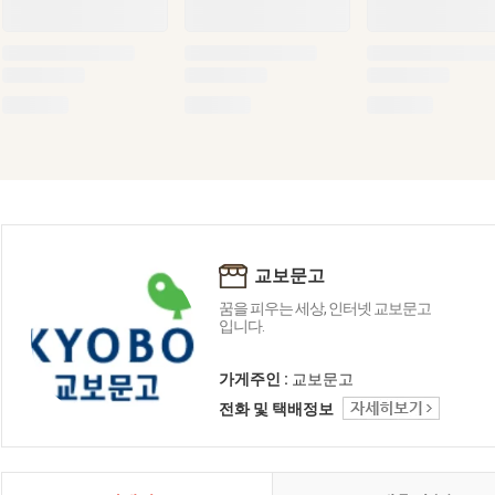
교보문고
꿈을 피우는 세상, 인터넷 교보문고
입니다.
가게주인 :
교보문고
전화 및 택배정보