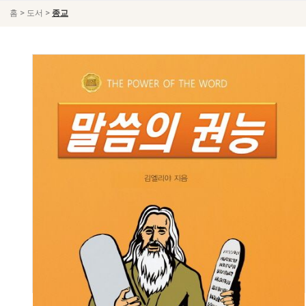
>
>
홈
도서
종교