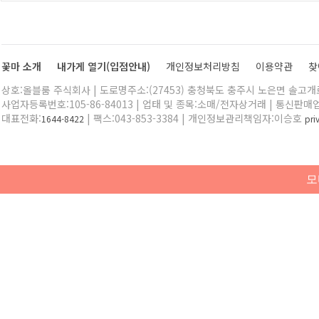
꽃마 소개
내가게 열기(입점안내)
개인정보처리방침
이용약관
찾
상호:올블룸 주식회사 | 도로명주소:(27453) 충청북도 충주시 노은면 솔고개로 
사업자등록번호:105-86-84013 | 업태 및 종목:소매/전자상거래 | 통신판매
대표전화:
| 팩스:043-853-3384 | 개인정보관리책임자:이승호
1644-8422
pr
모