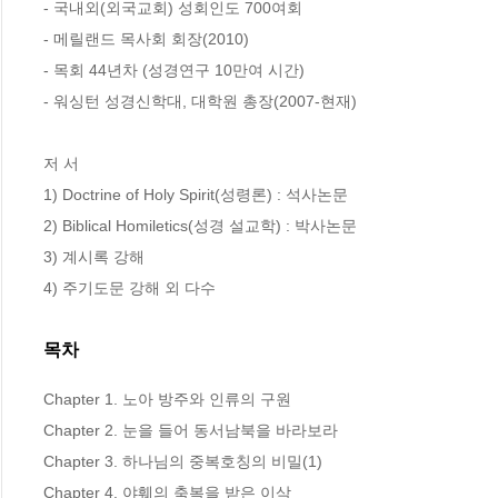
- 국내외(외국교회) 성회인도 700여회

- 메릴랜드 목사회 회장(2010)

- 목회 44년차 (성경연구 10만여 시간)

- 워싱턴 성경신학대, 대학원 총장(2007-현재)

저 서

1) Doctrine of Holy Spirit(성령론) : 석사논문

2) Biblical Homiletics(성경 설교학) : 박사논문

3) 계시록 강해

4) 주기도문 강해 외 다수
목차
Chapter 1. 노아 방주와 인류의 구원

Chapter 2. 눈을 들어 동서남북을 바라보라

Chapter 3. 하나님의 중복호칭의 비밀(1)

Chapter 4. 야훼의 축복을 받은 이삭
