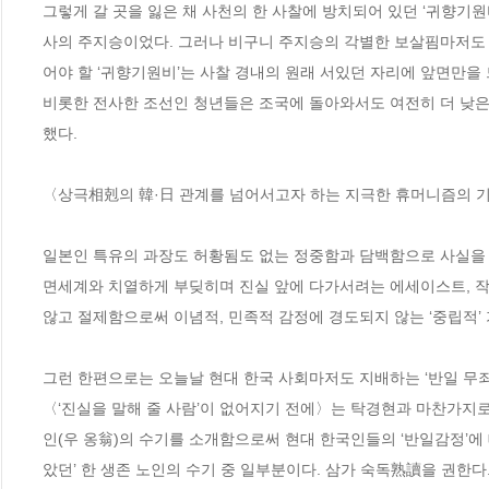
그렇게 갈 곳을 잃은 채 사천의 한 사찰에 방치되어 있던 ‘귀향기
사의 주지승이었다. 그러나 비구니 주지승의 각별한 보살핌마저도 ‘
어야 할 ‘귀향기원비’는 사찰 경내의 원래 서있던 자리에 앞면만을 
비롯한 전사한 조선인 청년들은 조국에 돌아와서도 여전히 더 낮은 
했다.

〈상극相剋의 韓·日 관계를 넘어서고자 하는 지극한 휴머니즘의 기
일본인 특유의 과장도 허황됨도 없는 정중함과 담백함으로 사실을
면세계와 치열하게 부딪히며 진실 앞에 다가서려는 에세이스트, 작가
않고 절제함으로써 이념적, 민족적 감정에 경도되지 않는 ‘중립적’
그런 한편으로는 오늘날 현대 한국 사회마저도 지배하는 ‘반일 무죄’
〈‘진실을 말해 줄 사람’이 없어지기 전에〉는 탁경현과 마찬가지로
인(우 옹翁)의 수기를 소개함으로써 현대 한국인들의 ‘반일감정’에
았던’ 한 생존 노인의 수기 중 일부분이다. 삼가 숙독熟讀을 권한다.