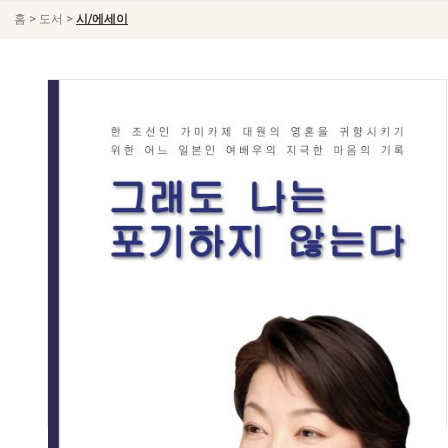
>
>
홈
도서
시/에세이