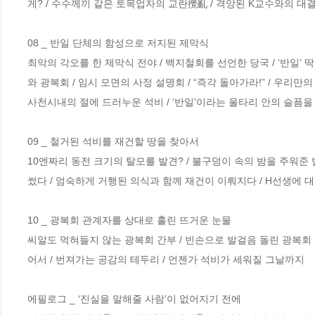
게? / 수수께끼 같은 토목업자의 교란攪亂 / 격앙된 K교수와의 대결
08 _ 반일 단체의 함성으로 저지된 제막식

최악의 각오를 한 제막식 전야 / 백지철회를 선언한 당국 / ‘반일’
와 광복회 / 임시 모면의 사정 설명회 / “즉각 돌아가라!” / 우리만의 제
사천시내의 절에 드러누운 석비 / ‘반일’이라는 울타리 안의 슬픔을 
09 _ 철거된 석비를 재건할 땅을 찾아서

10엔짜리 동전 크기의 탈모를 발견? / 불구덩이 속의 밤을 주워준 
썼다 / 엄숙하게 거행된 의식과 함께 재건이 이뤄지다 / H선생에 대
10 _ 광복회 관계자를 상대로 흘린 뜨거운 눈물

씨알도 먹혀들지 않는 광복회 간부 / 빈손으로 발걸음 돌린 광복회 본
어서 / 번져가는 공감의 테두리 / 언젠가 석비가 세워질 그날까지

에필로그 _ ‘진실을 말해줄 사람’이 없어지기 전에
