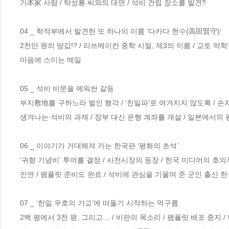
가本家 사람 / 탁성룡 씨와의 대면 / 석비 건립 장소를 발견?

04 _ 학적부에서 발견한 또 하나의 이름 ‘다카다 현수(高田賢守)’

2천만 원의 땅값!? / 리쓰메이칸 중학 시절, 제3의 이름 / 교토 약
마음에 스미는 메일

05 _ 석비 비문을 에워싼 갈등

부지敷地를 구하느라 벌인 행각 / ‘친일파’로 여겨지지 않도록 / 손
생겨나는 석비의 과제 / 장부 대신 은행 계좌를 개설 / 일본에서의 
06 _ 이야기가 거대해져 가는 한국판 ‘평화의 초석’

‘귀향 기념비’ 투어를 결정 / 사천시장의 등장 / 한국 미디어의 호
인연 / 팸플릿 준비도 완료 / 석비에 관심을 기울여 준 군인 출신 한
07 _ ‘한일 우호의 가교’에 떠돌기 시작하는 먹구름

2백 평에서 3천 평, 그리고… / 비판의 목소리 / 팸플릿 배포 중지 