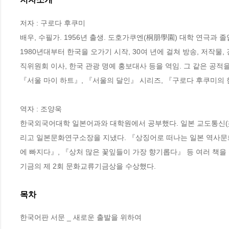
저자 : 구로다 후쿠미

배우, 수필가. 1956년 출생. 도호가쿠엔(桐朋學園) 대학 연극과 
1980년대부터 한국을 오가기 시작, 30여 년에 걸쳐 방송, 저작물,
직위원회 이사, 한국 관광 명예 홍보대사 등을 역임. 그 같은 공적
『서울 마이 하트』, 『서울의 달인』 시리즈, 『구로다 후쿠미의 한
역자 : 조양욱

한국외국어대학 일본어과와 대학원에서 공부했다. 일본 교도통신(共
리고 일본문화연구소장을 지냈다. 『상징어로 떠나는 일본 역사문화
에 빠지다』, 『상처 많은 꽃잎들이 가장 향기롭다』 등 여러 책
기금의 제 2회 문화교류기금상을 수상했다.
목차
한국어판 서문 _ 새로운 출발을 위하여
