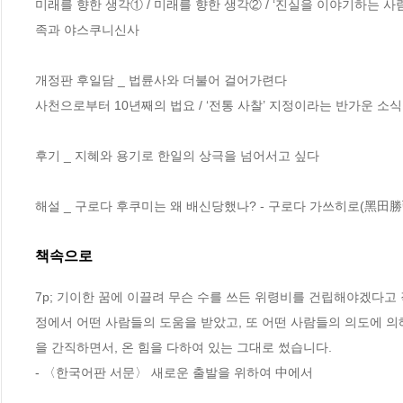
미래를 향한 생각① / 미래를 향한 생각② / ‘진실을 이야기하는 사
족과 야스쿠니신사

개정판 후일담 _ 법륜사와 더불어 걸어가련다

사천으로부터 10년째의 법요 / ‘전통 사찰’ 지정이라는 반가운 소식 
후기 _ 지혜와 용기로 한일의 상극을 넘어서고 싶다

해설 _ 구로다 후쿠미는 왜 배신당했나? - 구로다 가쓰히로(黑田勝
책속으로
7p; 기이한 꿈에 이끌려 무슨 수를 쓰든 위령비를 건립해야겠다고 
정에서 어떤 사람들의 도움을 받았고, 또 어떤 사람들의 의도에 의
을 간직하면서, 온 힘을 다하여 있는 그대로 썼습니다.
- 〈한국어판 서문〉 새로운 출발을 위하여 中에서