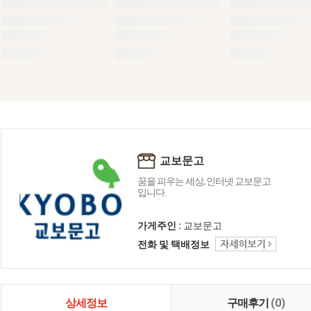
교보문고
꿈을 피우는 세상, 인터넷 교보문고
입니다.
가게주인 :
교보문고
전화 및 택배정보
상세정보
구매후기
(0)