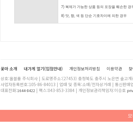
7) 복제가 가능한 상품 등의 포장을 훼손한 경
8) 맛, 향, 색 등 단순 기호차이에 의한 경우
꽃마 소개
내가게 열기(입점안내)
개인정보처리방침
이용약관
찾
상호:올블룸 주식회사 | 도로명주소:(27453) 충청북도 충주시 노은면 솔고개로 
사업자등록번호:105-86-84013 | 업태 및 종목:소매/전자상거래 | 통신판매
대표전화:
| 팩스:043-853-3384 | 개인정보관리책임자:이승호
1644-8422
pr
모