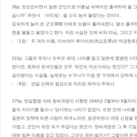
36p; 조선인이면서 일본 군인으로 이튿날 새벽이면 출격하게 될 그
습니까” 하면서 〈아리랑〉을 소리 높여 불렀다는 것이다.
깊숙하게 눌러 쓴 군모軍帽 아래로 눈물이 흘러내렸다. 평소 출격하
현을 붙들고 울었다고 한다. 이런 사실은 도메 씨와 따님, 그리고
- 〈1장〉 두 개의 이름, 미쓰야마 후미히로(光山文博)와 탁경현
215p; 그들의 부모나 조부모 세대, 나라를 잃고 일본에 합병된 시대
한다면, 현재의 한국인들은 모두 ‘죄인의 자손’이라는 뜻인가? ‘그
살아왔다는 사실을, 실제로는 누구나가 마음 한 구석에서 강하게 
- 〈8장〉 반일 단체의 함성으로 저지된 제막식 中에서
270p; 한일합병 아래 창씨개명이 시행된 1940년 2월부터 8월까
들의 이야기를 들으니 ‘당시에는 나라가 없었다. 또한 언제 나라를 
일본의 정책에 따른 사람이 매국노라면, 방관하면서 개명 신청을 한
가볍고, 군인이 되면 죄가 무겁다는 뜻인가. 창씨개명은 그 후 기
대에 일본 이름을 갖고 있었다. 그것이 죄란 말인가? 그렇다면 한국