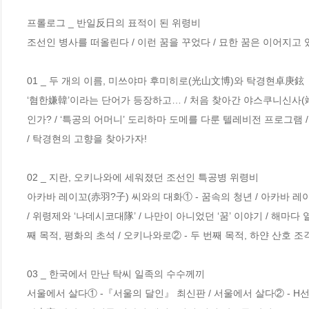
프롤로그 _ 반일反日의 표적이 된 위령비

조선인 병사를 떠올린다 / 이런 꿈을 꾸었다 / 묘한 꿈은 이어지고 있
01 _ 두 개의 이름, 미쓰야마 후미히로(光山文博)와 탁경현卓庚鉉

‘혐한嫌韓’이라는 단어가 등장하고… / 처음 찾아간 야스쿠니신사(靖國
인가? / ‘특공의 어머니’ 도리하마 도메를 다룬 텔레비전 프로그램 
/ 탁경현의 고향을 찾아가자!

02 _ 지란, 오키나와에 세워졌던 조선인 특공병 위령비

아카바 레이꼬(赤羽?子) 씨와의 대화① - 꿈속의 청년 / 아카바 레이
/ 위령제와 ‘나데시코대隊’ / 나만이 아니었던 ‘꿈’ 이야기 / 해마
째 목적, 평화의 초석 / 오키나와로② - 두 번째 목적, 하얀 산호 조각
03 _ 한국에서 만난 탁씨 일족의 수수께끼

서울에서 살다① -『서울의 달인』 최신판 / 서울에서 살다② - H선