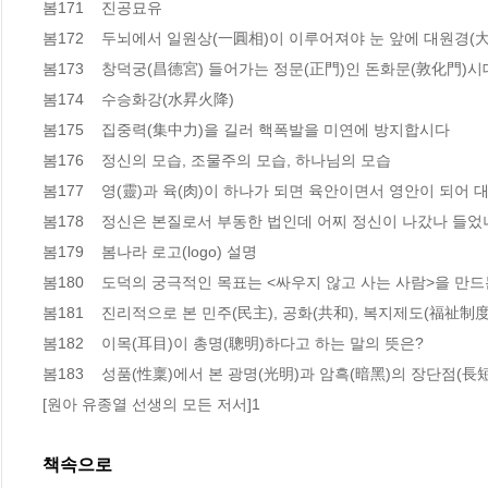
봄171    진공묘유  

봄172    두뇌에서 일원상(一圓相)이 이루어져야 눈 앞에 대원경(大
봄173    창덕궁(昌德宮) 들어가는 정문(正門)인 돈화문(敦化門)시대
봄174    수승화강(水昇火降) 

봄175    집중력(集中力)을 길러 핵폭발을 미연에 방지합시다 

봄176    정신의 모습, 조물주의 모습, 하나님의 모습 

봄177    영(靈)과 육(肉)이 하나가 되면 육안이면서 영안이 되어 
봄178    정신은 본질로서 부동한 법인데 어찌 정신이 나갔나 들었
봄179    봄나라 로고(logo) 설명 

봄180    도덕의 궁극적인 목표는 <싸우지 않고 사는 사람>을 만드
봄181    진리적으로 본 민주(民主), 공화(共和), 복지제도(福祉制度) 
봄182    이목(耳目)이 총명(聰明)하다고 하는 말의 뜻은? 

봄183    성품(性稟)에서 본 광명(光明)과 암흑(暗黑)의 장단점(長短點
[원아 유종열 선생의 모든 저서]1
책속으로