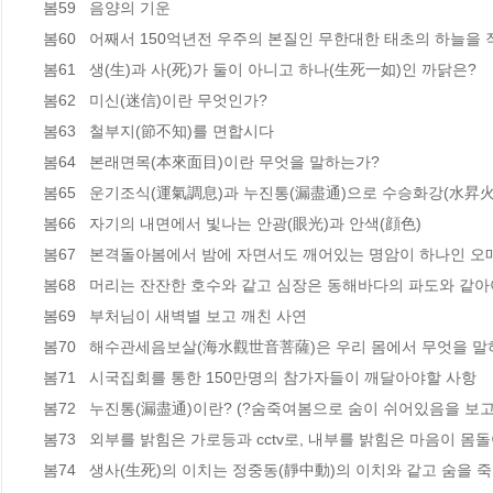
봄59   음양의 기운  

봄60   어째서 150억년전 우주의 본질인 무한대한 태초의 하늘을 작
봄61   생(生)과 사(死)가 둘이 아니고 하나(生死一如)인 까닭은?  

봄62   미신(迷信)이란 무엇인가?  

봄63   철부지(節不知)를 면합시다   

봄64   본래면목(本來面目)이란 무엇을 말하는가?   

봄65   운기조식(運氣調息)과 누진통(漏盡通)으로 수승화강(水昇火
봄66   자기의 내면에서 빛나는 안광(眼光)과 안색(顔色)  

봄67   본격돌아봄에서 밤에 자면서도 깨어있는 명암이 하나인 오매
봄68   머리는 잔잔한 호수와 같고 심장은 동해바다의 파도와 같아
봄69   부처님이 새벽별 보고 깨친 사연   

봄70   해수관세음보살(海水觀世音菩薩)은 우리 몸에서 무엇을 말하나
봄71   시국집회를 통한 150만명의 참가자들이 깨달아야할 사항 

봄72   누진통(漏盡通)이란? (?숨죽여봄으로 숨이 쉬어있음을 보고 
봄73   외부를 밝힘은 가로등과 cctv로, 내부를 밝힘은 마음이 몸
봄74   생사(生死)의 이치는 정중동(靜中動)의 이치와 같고 숨을 죽