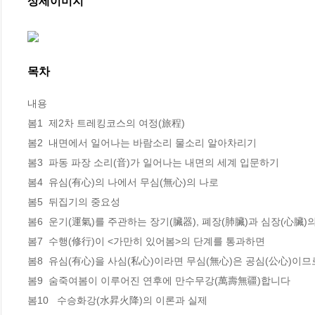
상세이미지
목차
내용

봄1  제2차 트레킹코스의 여정(旅程)

봄2  내면에서 일어나는 바람소리 물소리 알아차리기

봄3  파동 파장 소리(音)가 일어나는 내면의 세계 입문하기

봄4  유심(有心)의 나에서 무심(無心)의 나로

봄5  뒤집기의 중요성

봄6  운기(運氣)를 주관하는 장기(臟器), 폐장(肺臟)과 심장(心臟)의
봄7  수행(修行)이 <가만히 있어봄>의 단계를 통과하면

봄8  유심(有心)을 사심(私心)이라면 무심(無心)은 공심(公心)이므로
봄9  숨죽여봄이 이루어진 연후에 만수무강(萬壽無疆)합니다

봄10   수승화강(水昇火降)의 이론과 실제
