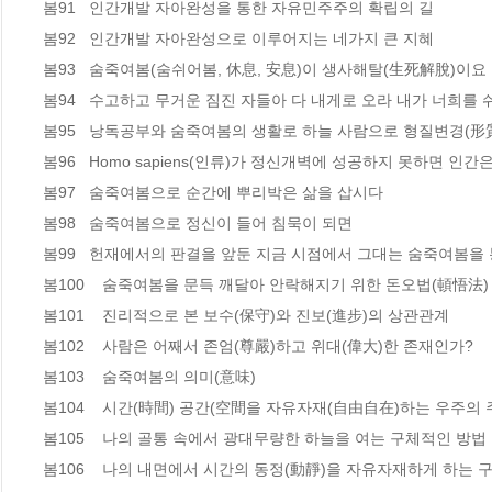
봄91   인간개발 자아완성을 통한 자유민주주의 확립의 길  

봄92   인간개발 자아완성으로 이루어지는 네가지 큰 지혜  

봄93   숨죽여봄(숨쉬어봄, 休息, 安息)이 생사해탈(生死解脫)이요 
봄94   수고하고 무거운 짐진 자들아 다 내게로 오라 내가 너희를 쉬게
봄95   낭독공부와 숨죽여봄의 생활로 하늘 사람으로 형질변경(形
봄96   Homo sapiens(인류)가 정신개벽에 성공하지 못하면 인
봄97   숨죽여봄으로 순간에 뿌리박은 삶을 삽시다 

봄98   숨죽여봄으로 정신이 들어 침묵이 되면  

봄99   헌재에서의 판결을 앞둔 지금 시점에서 그대는 숨죽여봄을
봄100    숨죽여봄을 문득 깨달아 안락해지기 위한 돈오법(頓悟法) 
봄101    진리적으로 본 보수(保守)와 진보(進步)의 상관관계 

봄102    사람은 어째서 존엄(尊嚴)하고 위대(偉大)한 존재인가?  

봄103    숨죽여봄의 의미(意味)  

봄104    시간(時間) 공간(空間을 자유자재(自由自在)하는 우주의 주
봄105    나의 골통 속에서 광대무량한 하늘을 여는 구체적인 방법   
봄106    나의 내면에서 시간의 동정(動靜)을 자유자재하게 하는 구체