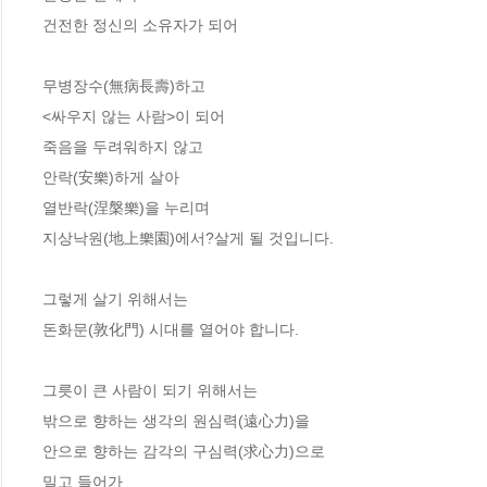
건전한 정신의 소유자가 되어
무병장수(無病長壽)하고
<싸우지 않는 사람>이 되어
죽음을 두려워하지 않고
안락(安樂)하게 살아
열반락(涅槃樂)을 누리며
지상낙원(地上樂園)에서?살게 될 것입니다.
그렇게 살기 위해서는
돈화문(敦化門) 시대를 열어야 합니다.
그릇이 큰 사람이 되기 위해서는
밖으로 향하는 생각의 원심력(遠心力)을
안으로 향하는 감각의 구심력(求心力)으로
밀고 들어가