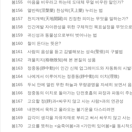
봄155    마음을 비우라고 하는데 도대체 무얼 비우란 말인가?  

봄156    열반락(涅槃樂) 천상락(天上樂) 누리는 법  

봄157    천지개벽(天地開闢)의 진정한 의미는 무엇을 말하는가? 

봄158    인간계발 자아완성을 위한 구체적인 목표설정을 무엇으로 
봄159    귀신성과 동물성으로부터 벗어나는 법 

봄160    철이 든다는 뜻은?  

봄161    사람의 음성을 듣고 감별해보는 성속(聖俗)의 구별법 

봄162    격물치지(格物致知)해 본 본질의 성품 

봄163    정중동(靜中動)이 인간 신체 업그레이드와 자동화의 시
봄164    나에게서 이루어지는 정중동(靜中動)의 이치(理致)  

봄165    두뇌 안에 열린 무한 하늘과 무량광명을 자세히 보면서 음
봄166    정중동의 이치로 돌아가는 단전호흡의 파장과 파동이 주는
봄167    고요할 정(靜)과<싸우지 않고 사는 사람>과의 연관성  

봄168    내면에서 욱하고 올라오는 불기운을 다스리려면  

봄169    감각이 생각을 자유자재로 부리고 써서 싸우지 않고 사는
봄170    고요를 뜻하는 <숨죽여봄>과 <가만히 있어봄>을 동시적으