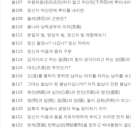
봄107    우왕좌왕(右往左往)하지 말고 하단전(下丹田)에 뿌리내리자
봄108    정신이 하단전에 뿌리를 내리면   

봄109    율려(律呂)의 근본은?  

봄110    봄나라 낭독공부의 의의(意義)   

봄111    본질의 빛, 영성의 빛, 정신의 빛 체험해보기  

봄112    정신 들었나? 나갔나? 정신 차려라  

봄113    정신과 마음과 몸의 구분   

봄114    감각이라고 하는 음(陰)의 힘이 생각이라고 하는 양(陽)의 힘
봄115    대도(大道)란 무엇인가? 

봄116    도(道)를 통하지 못하면 남자는 여자를 여자는 남자를 
봄117    그대는 발심이 된 봄님이십니까? 아직 발심이 안된 봄님이
봄118    육안(肉眼)과 심안(心眼)과 천안(天眼)과 영안(靈眼)  

봄119    명(明)과 암(暗), 음(陰)과 양(陽), 둘이 공화(共和)가 되고
봄120    암흑의 하늘에서 광명의 하늘 맞이하기 까지  

봄121    정신이 마음과 몸을 자유자재하게 부리고 쓰려면 먼저 몸
봄122    헌재(憲裁) 탄핵심판(彈劾審判)을 앞두고 박대통령이 결단해