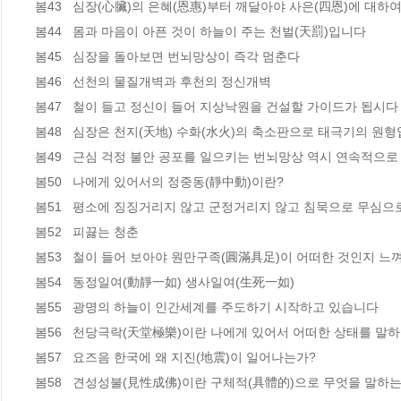
봄43   심장(心臟)의 은혜(恩惠)부터 깨달아야 사은(四恩)에 대하여 
봄44   몸과 마음이 아픈 것이 하늘이 주는 천벌(天罰)입니다  

봄45   심장을 돌아보면 번뇌망상이 즉각 멈춘다 

봄46   선천의 물질개벽과 후천의 정신개벽  

봄47   철이 들고 정신이 들어 지상낙원을 건설할 가이드가 됩시다 
봄48   심장은 천지(天地) 수화(水火)의 축소판으로 태극기의 원형입
봄49   근심 걱정 불안 공포를 일으키는 번뇌망상 역시 연속적으로
봄50   나에게 있어서의 정중동(靜中動)이란? 

봄51   평소에 징징거리지 않고 군정거리지 않고 침묵으로 무심으로 살
봄52   피끓는 청춘  

봄53   철이 들어 보아야 원만구족(圓滿具足)이 어떠한 것인지 느껴 
봄54   동정일여(動靜一如) 생사일여(生死一如)   

봄55   광명의 하늘이 인간세계를 주도하기 시작하고 있습니다 

봄56   천당극락(天堂極樂)이란 나에게 있어서 어떠한 상태를 말하는
봄57   요즈음 한국에 왜 지진(地震)이 일어나는가?  

봄58   견성성불(見性成佛)이란 구체적(具體的)으로 무엇을 말하는가?