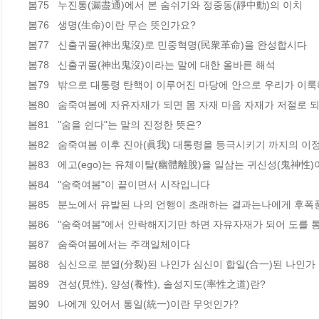
봄75   누진통(漏盡通)에서 본 숨쉬기와 정중동(靜中動)의 이치  

봄76   생명(生命)이란 무슨 뜻인가요?  

봄77   신출귀몰(神出鬼沒)로 민중혁명(民衆革命)을 완성합시다  

봄78   신출귀몰(神出鬼沒)이라는 말에 대한 올바른 해석  

봄79   밖으로 대통령 탄핵이 이루어진 마당에 안으로 우리가 이룩해
봄80   숨죽여봄에 자유자재가 되면 몸 자재 마음 자재가 저절로 되
봄81   "숨을 쉰다"는 말의 진정한 뜻은?   

봄82   숨죽여봄 이후 진아(眞我) 대통령을 등극시키기 까지의 이정표
봄83   에고(ego)는 유체이탈(幽體離脫)을 일삼는 귀신성(鬼神性)이
봄84   "숨죽여봄"이 끝이면서 시작입니다 

봄85   분노에서 유발된 나의 언행이 초래하는 결과는나에게 후폭
봄86   "숨죽여봄"에서 안락해지기만 하면 자유자재가 되어 도를 통
봄87   숨죽여봄에서는 주객일체이다 

봄88   심신으로 분열(分裂)된 나인가 심신이 합일(合一)된 나인가 가
봄89   견성(見性), 양성(養性), 솔성지도(率性之道)란?  

봄90   나에게 있어서 통일(統一)이란 무엇인가?  
