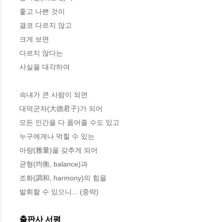
좋고 나쁜 것이
결코 다르지 않고
크게 보면
다르지 않다는
사실을 대각하여
속내가 큰 사람이 되면
대덕군자(大德君子)가 되어
모든 인간을 다 품어줄 수도 있고
누구에게나 먹힐 수 있는
아량(雅量)을 갖추게 되어
균형(均衡, balance)과
조화(調和, harmony)의 힘을
발휘할 수 있으니... (중략)
출판사 서평