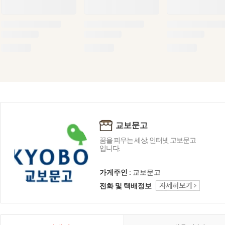
교보문고
꿈을 피우는 세상, 인터넷 교보문고
입니다.
가게주인 :
교보문고
전화 및 택배정보