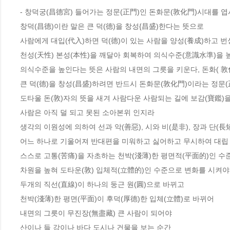
- 창덕궁(昌德宮) 들어가는 정문(正門)인 돈화문(敦化門)시대를 엽
창덕(昌德)이란 말은 큰 덕(德)을 창성{昌盛)한다는 뜻으로
사람에게 대입(代入)하면 덕(德)이 있는 사람을 양성(養成)하고 
천성(天性) 본성(本性)을 깨달아 회복하여 의식수준(意識水準)을 
의식수준을 높인다는 뜻은 사람의 내면의 그릇을 키운다, 돈화( 敦
큰 덕(德)을 창성(昌盛)하려면 반드시 돈화문(敦化門)이라는 정문
도타울 돈(敦)자의 뜻을 새겨 사람다운 사람되는 길에 보감(寶鑑)을
사람은 아직 덜 되고 못된 소아본위 인지라
생각의 이원성에 의하여 선과 악(善惡), 시와 비(是非), 장과 단(長短
어느 하나로 기울어져 반대편을 미워하고 싫어하고 무시하여 대립
스스로 고통(苦痛)을 자초하는 천박(淺薄)한 평면적(平面的)인 
차원을 높혀 도타운(敦) 입체적(立體的)인 수준으로 변화를 시켜야
두개의 직선(直線)이 하나의 둥근 원(圓)으로 바뀌고
천박(淺薄)한 평면(平面)이 후덕(厚德)한 입체(立體)로 바뀌어
내면의 그릇이 무진장(無盡藏) 큰 사람이 되어야
산이나 들 강이나 바다 도시나 건물을 보는 순간