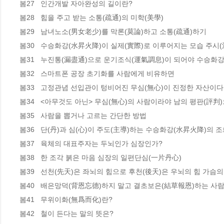
봄27   인간개발 자아완성의 길이란?  

봄28   힘을 주고 받는 소통(疏通)의 미학(美學)  

봄29   남녀노소(男女老少)를 막론(莫論)하고 소통(疏通)하기 

봄30   수승화강(水昇火降)이 실제(實際)로 이루어지는 모습 주시(注
봄31   누진통(漏盡通)으로 운기조식(運氣調息)이 되어야 수승화강
봄32   스마트폰 공장 초기화를 사람에게 비유하면  

봄33   고정관념 선입관이 텅비어진 무심(無心)이 진정한 자산이다 
봄34   <아무것도 아닌> 무심(無心)의 사람이라야 남의 평판(評判
봄35   사람을 뽑거나 고르는 간단한 방법   

봄36   단(丹)과 심(心)이 주도(主導)하는 수승화강(水昇火降)의 조화
봄37   육체의 대표주자는 두뇌인가 심장인가?   

봄38   한 조각 붉은 마음 심장의 일편단심(一片丹心)  

봄39   선천(先天)은 좌뇌의 힘으로 후천(後天)은 우뇌의 힘 가슴의 
봄40   배은망덕(背恩忘德)하지 말고 결초보은(結草報恩)하는 사람이
봄41   무위이화(無爲而化)란?  

봄42   철이 든다는 말의 뜻은?  
