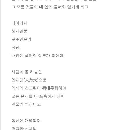
그 모든 것들이 내 안에 들어와 담기게 되고
나아가서
천지만물
우주만유가
몽땅
내안에 품어질 정도가 되어야
사람이 곧 하늘인
인내천(人乃天)으로
의식의 스크린이 광대무량하여
모든 존재를 다 포용하게 되어
만물의 영장이고
정신이 개벽되어
건강한 신체와