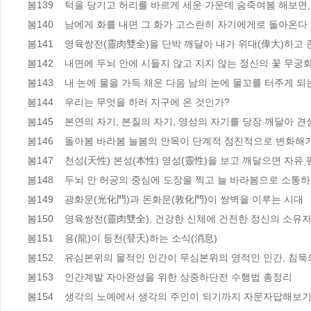
봄139    턱을 당기고 허리를 바르게 세운 가운데 숨죽여봄 해보면,  
봄140    남에게 화를 내면 그 화가 고스란히 자기에게로 돌아온다 

봄141    영육쌍전(靈肉雙全)을 단박 깨달아 내가 위대(偉大)하고 
봄142    내면에 두뇌 안에 시들지 않고 지지 않는 정신의 꽃 무궁
봄143    내 논에 물을 가득 채운 다음 남의 논에 물꼬를 터주게 되
봄144    우리는 무엇을 하러 지구에 온 것인가?  

봄145    본연의 자기, 본질의 자기, 영성의 자기를 당장 깨달아 견성
봄146    돌아봄 바라봄 늘봄의 안목이 단계적 점진적으로 변화해가는
봄147    천성(天性) 본성(本性) 영성(靈性)을 보고 깨달으면 자유
봄148    두뇌 안 허공의 중심에 도장을 찍고 늘 바라봄으로 소통
봄149    광화문(光化門)과 돈화문(敦化門)이 쌍벽을 이루는 시대  

봄150    영육쌍전(靈肉雙全), 건강한 신체에 건전한 정신의 소유자란
봄151    용(龍)이 등천(登天)하는 소식(消息) 

봄152    유심본위의 물적인 인간이 무심본위의 영적인 인간, 침묵
봄153    인간계발 자아완성을 위한 상중하단전 수행법 총정리  

봄154    생각의 노예에서 생각의 주인이 되기까지 자문자답해보기  