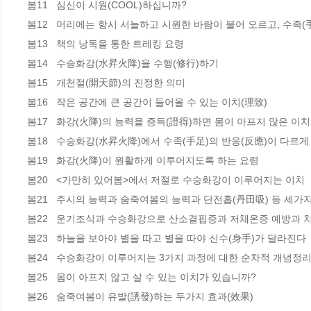
봄11   심신이 시원(COOL)하십니까?

봄12   머리에는 항시 서늘하고 시원한 바람이 불어 오르고, 수족(
봄13   책의 낭독을 통한 트레킹 요령

봄14   수승화강(水昇火降)을 수행(修行)하기

봄15   개천절(開天節)의 진정한 의미 

봄16   작은 공간에 큰 공간이 들어올 수 있는 이치(理致)  

봄17   화강(火降)의 능력을 증득(證得)하면 몸이 아프지 않은 이치 
봄18   수승화강(水昇火降)에서 수족(手足)의 반응(反應)이 다르게 
봄19   화강(火降)이 원활하게 이루어지도록 하는 요령 

봄20   <가만히 있어봄>에서 저절로 수승화강이 이루어지는 이치 

봄21   주시의 능력과 숨죽여봄의 능력과 단전흡(丹田吸) 등 세가
봄22   운기조식과 수승화강으로 산소결핍증과 저체온증 예방과 치유
봄23   하늘을 보아야 별을 따고 별을 따야 신수(身手)가 달라진다 

봄24   수승화강이 이루어지는 3가지 과정에 대한 순차적 개념정리  
봄25   몸이 아프지 않고 살 수 있는 이치가 있습니까? 

봄26   숨죽여봄이 유발(誘發)하는 두가지 효과(效果)  
