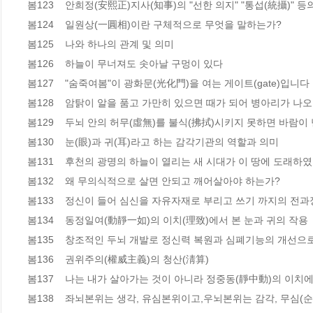
봄123    안희정(安熙正)지사(知事)의 "선한 의지" "통섭(統攝)" 
봄124    일원상(一圓相)이란 구체적으로 무엇을 말하는가? 

봄125    나와 하나의 관계 및 의미  

봄126    하늘이 무너져도 솟아날 구멍이 있다 

봄127    "숨죽여봄"이 광화문(光化門)을 여는 게이트(gate)입니다 

봄128    암탉이 알을 품고 가만히 있으면 때가 되어 병아리가 나오
봄129    두뇌 안의 허무(虛無)를 불식(拂拭)시키지 못하면 바람이 난
봄130    눈(眼)과 귀(耳)라고 하는 감각기관의 역할과 의미  

봄131    후천의 광명의 하늘이 열리는 새 시대가 이 땅에 도래하였습
봄132    왜 무의식적으로 살면 안되고 깨어살아야 하는가?  

봄133    정신이 들어 심신을 자유자재로 부리고 쓰기 까지의 전과정
봄134    동정일여(動靜一如)의 이치(理致)에서 본 눈과 귀의 작용  
봄135    창조적인 두뇌 개발로 정신력 복원과 심폐기능의 개선으로
봄136    권위주의(權威主義)의 청산(淸算)  

봄137    나는 내가 살아가는 것이 아니라 정중동(靜中動)의 이치
봄138    좌뇌본위는 생각, 유심본위이고,우뇌본위는 감각, 무심(순