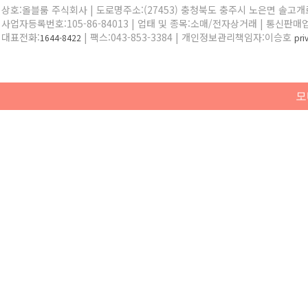
상호:올블룸 주식회사 | 도로명주소:(27453) 충청북도 충주시 노은면 솔고개로 
사업자등록번호:105-86-84013 | 업태 및 종목:소매/전자상거래 | 통신판매
대표전화:
| 팩스:043-853-3384 | 개인정보관리책임자:이승호
1644-8422
pr
모