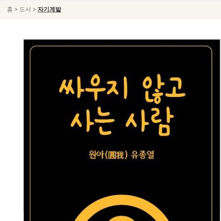
>
>
홈
도서
자기계발