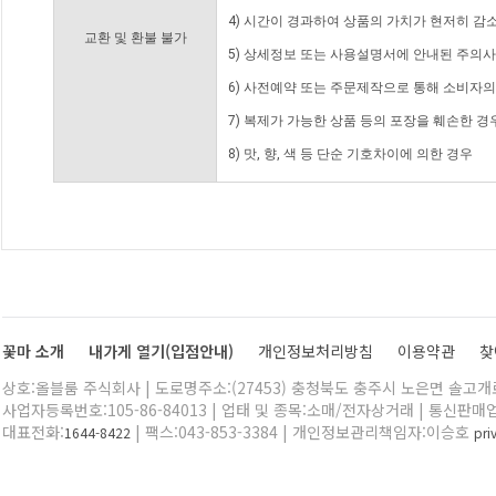
4) 시간이 경과하여 상품의 가치가 현저히 감
교환 및 환불 불가
5) 상세정보 또는 사용설명서에 안내된 주의사
6) 사전예약 또는 주문제작으로 통해 소비자
7) 복제가 가능한 상품 등의 포장을 훼손한 경
8) 맛, 향, 색 등 단순 기호차이에 의한 경우
꽃마 소개
내가게 열기(입점안내)
개인정보처리방침
이용약관
찾
상호:올블룸 주식회사 | 도로명주소:(27453) 충청북도 충주시 노은면 솔고개로 
사업자등록번호:105-86-84013 | 업태 및 종목:소매/전자상거래 | 통신판매
대표전화:
| 팩스:043-853-3384 | 개인정보관리책임자:이승호
1644-8422
pr