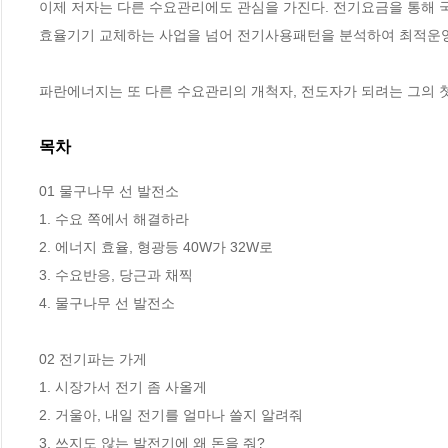
이제 저자는 다른 수요관리에도 관심을 가진다. 전기요금을 통해 
효율기기 교체하는 사업을 넘어 전기사용패턴을 분석하여 최적운영방
파란에너지는 또 다른 수요관리의 개척자, 전도자가 되려는 그의 첫
목차
01 물구나무 선 발전소

1. 수요 쪽에서 해결하라 

2. 에너지 효율, 형광등 40W가 32W로 

3. 수요반응, 당근과 채찍

4. 물구나무 선 발전소 

02 전기파는 가게

1. 시장가서 전기 좀 사올게

2. 거울아, 내일 전기를 얼마나 쓸지 알려줘

3. 쓰지도 않는 발전기에 왜 돈을 줘? 
