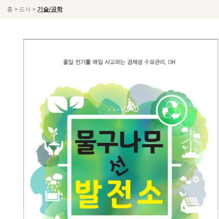
>
>
홈
도서
기술/공학