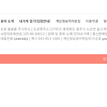
꽃마 소개
내가게 열기(입점안내)
개인정보처리방침
이용약관
찾
상호:올블룸 주식회사 | 도로명주소:(27453) 충청북도 충주시 노은면 솔고개로 
사업자등록번호:105-86-84013 | 업태 및 종목:소매/전자상거래 | 통신판매
대표전화:
| 팩스:043-853-3384 | 개인정보관리책임자:이승호
1644-8422
pr
모