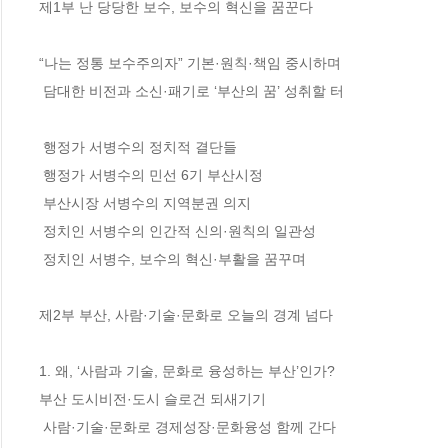
제1부 난 당당한 보수, 보수의 혁신을 꿈꾼다

“나는 정통 보수주의자” 기본·원칙·책임 중시하며 

 담대한 비전과 소신·패기로 ‘부산의 꿈’ 성취할 터

 행정가 서병수의 정치적 결단들 

 행정가 서병수의 민선 6기 부산시정 

 부산시장 서병수의 지역분권 의지 

 정치인 서병수의 인간적 신의·원칙의 일관성 

 정치인 서병수, 보수의 혁신·부활을 꿈꾸며

제2부 부산, 사람·기술·문화로 오늘의 경계 넘다

1. 왜, ‘사람과 기술, 문화로 융성하는 부산’인가?

부산 도시비전·도시 슬로건 되새기기 

 사람·기술·문화로 경제성장·문화융성 함께 간다
