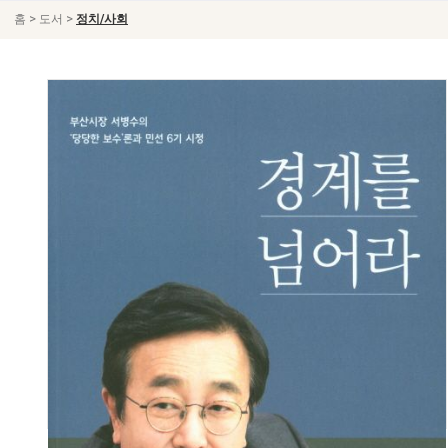
>
>
홈
도서
정치/사회