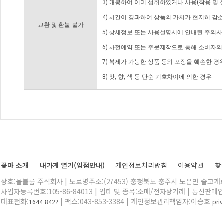
3) 개봉하여 이미 섭취하였거나 사용(착용 및 
4) 시간이 경과하여 상품의 가치가 현저히 감
교환 및 환불 불가
5) 상세정보 또는 사용설명서에 안내된 주의사
6) 사전예약 또는 주문제작으로 통해 소비자
7) 복제가 가능한 상품 등의 포장을 훼손한 경
8) 맛, 향, 색 등 단순 기호차이에 의한 경우
꽃마 소개
내가게 열기(입점안내)
개인정보처리방침
이용약관
찾
상호:올블룸 주식회사 | 도로명주소:(27453) 충청북도 충주시 노은면 솔고개로 
사업자등록번호:105-86-84013 | 업태 및 종목:소매/전자상거래 | 통신판매
대표전화:
| 팩스:043-853-3384 | 개인정보관리책임자:이승호
1644-8422
pr