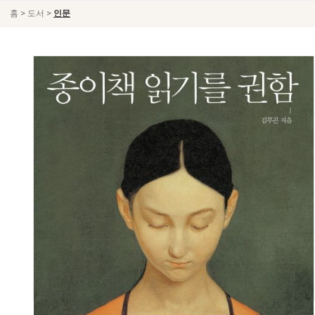
>
>
홈
도서
인문