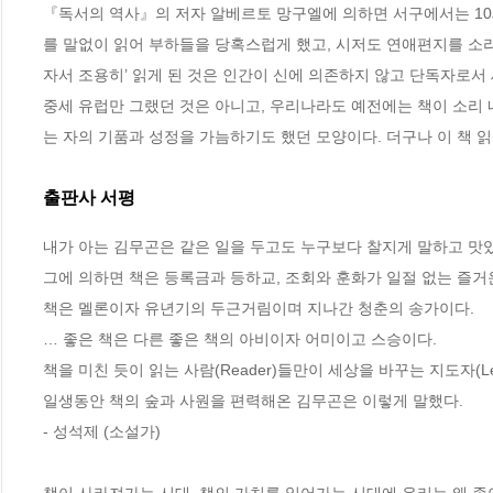
『독서의 역사』의 저자 알베르토 망구엘에 의하면 서구에서는 10
를 말없이 읽어 부하들을 당혹스럽게 했고, 시저도 연애편지를 소리 
자서 조용히’ 읽게 된 것은 인간이 신에 의존하지 않고 단독자로서
중세 유럽만 그랬던 것은 아니고, 우리나라도 예전에는 책이 소리 
는 자의 기품과 성정을 가늠하기도 했던 모양이다. 더구나 이 책 읽
출판사 서평
내가 아는 김무곤은 같은 일을 두고도 누구보다 찰지게 말하고 맛있
그에 의하면 책은 등록금과 등하교, 조회와 훈화가 일절 없는 즐거운 
책은 멜론이자 유년기의 두근거림이며 지나간 청춘의 송가이다. 

… 좋은 책은 다른 좋은 책의 아비이자 어미이고 스승이다. 

책을 미친 듯이 읽는 사람(Reader)들만이 세상을 바꾸는 지도자(Lea
일생동안 책의 숲과 사원을 편력해온 김무곤은 이렇게 말했다.

- 성석제 (소설가)
