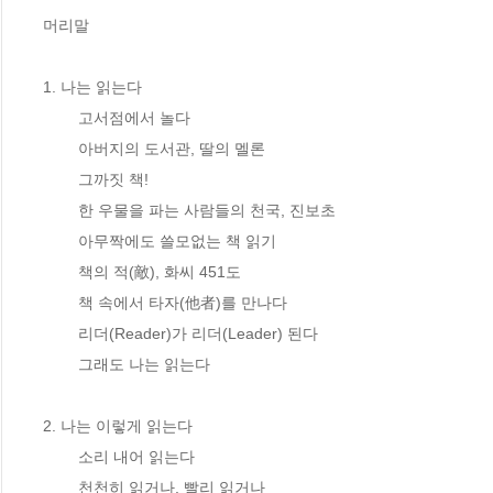
머리말

1. 나는 읽는다

	고서점에서 놀다

	아버지의 도서관, 딸의 멜론

	그까짓 책!

	한 우물을 파는 사람들의 천국, 진보초

	아무짝에도 쓸모없는 책 읽기

	책의 적(敵), 화씨 451도

	책 속에서 타자(他者)를 만나다

	리더(Reader)가 리더(Leader) 된다

	그래도 나는 읽는다

2. 나는 이렇게 읽는다

	소리 내어 읽는다

	천천히 읽거나, 빨리 읽거나
