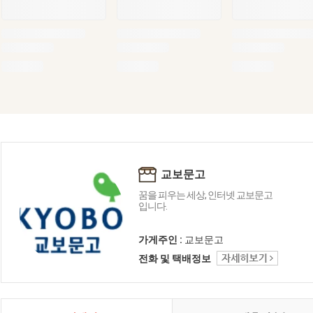
교보문고
꿈을 피우는 세상, 인터넷 교보문고
입니다.
가게주인 :
교보문고
전화 및 택배정보