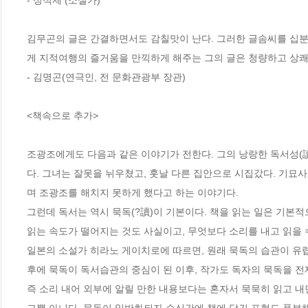
- 성석제 (소설가)

김무곤의 글은 간결하면서도 감칠맛이 난다. 그러한 글솜씨를 십분
게 지적여행의 즐거움을 만끽하게 해주는 그의 글은 청량하고 상쾌
- 김명곤(연극인, 전 문화관광부 장관)

<책속으로 추가>

조광조에게도 다음과 같은 이야기가 전한다. 그의 낭랑한 독서성(
다. 그녀는 잘못을 뉘우쳤고, 훗날 다른 집안으로 시집갔다. 기묘
며 조광조를 해치지 못하게 했다고 하는 이야기다. 

그런데 독서는 역시 묵독(?讀)이 기본이다. 책을 읽는 일은 기본적
읽는 속도가 떨어지는 것도 사실이고, 무엇보다 소리를 내고 읽을 수
일본의 소설가 히라노 게이치로에 따르면, 원래 묵독의 습관이 유럽
후에 묵독이 독서습관의 중심이 된 이후, 작가도 독자의 묵독을 전제
즉 소리 내어 외부에 알릴 만한 내용보다는 혼자서 묵묵히 읽고 내