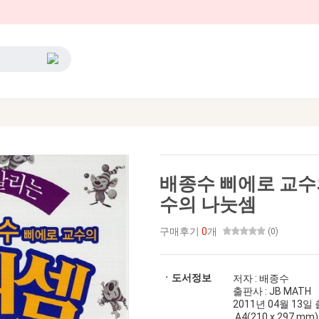
배종수 삐에로 교수의
수의 나눗셈
구매후기
0
개
(0)
ㆍ도서정보
저자 : 배종수
출판사 : JB MATH
2011년 04월 13일 출간
A4(210 x 297 mm)