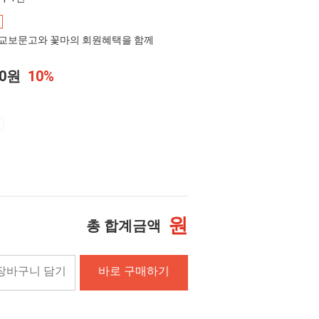
교보문고와 꽃마의 회원혜택을 함께
00원
10%
원
총 합계금액
장바구니 담기
바로 구매하기