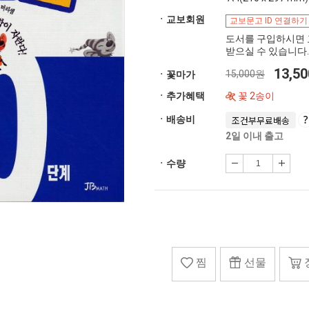
ㆍ교보회원
교보문고 ID 연결하기
도서를 구입하시면 
받으실 수 있습니다.
13,5
15,000원
ㆍ꽃마가
ㆍ추가혜택
꽃 2송이
ㆍ배송비
조건부무료배송
2일 이내 출고
ㆍ수량
찜
선물