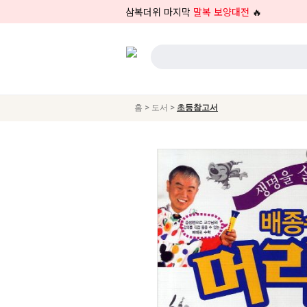
삼복더위 마지막
말복 보양대전
🔥
>
>
홈
도서
초등참고서