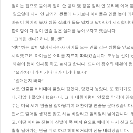
철이는 집으로 돌아와 형이 쓴 공책 몇 장을 잘라 연 꼬리에 이어 
 일요일에 다시 연 날리러 뒷들에 나가보니 아이들은 연을 높이 띄워 놓고 빈 깡통에 감아 놓은 실패는 돌로 눌러 놓았습니다. 복이 연이 갑자기 센
바람이 휘이익 불자 깡똥 실패가 돌을 밀치고 달아나기 시작합니다. 
환이형이 다 같이 연줄 감은 실패를 놓아보자고 했습니다. 

 “그러면 센다? 하나, 둘, 셋!”

“셋!” 하는 말이 떨어지자마자 아이들 모두 연줄 감은 깡통을 앞으
시작했고요. 아이들은 소리를 지르며 따라갔습니다. 모두들 신이 났습
 태환이 형이 연싸움 하고 놀자고 합니다. 드디어 광수와 태환이 형의 연싸움이 시작 되었습니다. 

  “으라차! 니가 이기나 내가 이기나 보자!”

  “얼매든지 봐라!”

서로 연줄을 비비대며 풀었다 감았다, 당겼다 놓았다, 또 튕기기도
다, 감았다 풀었다 했습니다. 그 때 태환이형이 연줄을 막 감아 꽁
수는 더욱 세게 연줄을 잡아당기며 태환이형 연줄을 문대었습니다.
면서도 떨어질 생각은 않고 하늘 바람타고 멀리멀리 날아갑니다. 우
고, 어떤 아이는 진논에 신발이 푹 빠져 손으로 빼내어 다시 신고 
훨훨 날아가는 연을 뒤로 하고 히히덕거리며 산을 내려왔습니다. 
