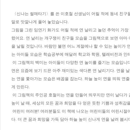
 〈신나는 썰매타기〉를 쓴 이호철 선생님이 어릴 적에 동네 친구들과 신나게 연 날리기하며 놀았던 추억을 구수하고 감칠 맛 나는 사투리 이야기 
말로 맛깔나게 풀어 놓았습니다. 

그림을 그린 임연기 화가도 어릴 적에 연 날리고 놀던 추억이 가장
렸어요. 연 날리는 개구쟁이 친구들 모습을 그림책으로 보면 아마 
을 날릴 것입니다. 바람만 불면 어느 계절에나 할 수 있는 놀이가 
는 아이들 모습은 학습공부에 매달려 학교와 학원, 텔레비전과 인터
 이 그림책의 백미는 아이들이 다양한 연 놀이를 즐기는 모습입니다. 종이쪽지를 연줄에 끼워 바람 따라 올라가게 해서 하늘 높이 편지를 띄우는 장
면은 요즘에 보기 드믄 아주 재미있는 색다른 연 날리기다. 연을
는 연을 쫓아가는 모습은 배꼽을 잡는다. 하늘 높이 연을 띄워 연줄
게 만든다. 

 이 그림책의 주인공 호철이는 연을 만들어 띄우지만 연이 날다가 금방 떨어져도 실망하지 않고 다시 만들어 띄웁니다. 마침내 직접 만든 연이 하늘 
높이 날 때, 세상의 모든 꿈과 희망을 다 얻은 듯한 기쁨과 성취감을 느
 어린이 여러분! 여러분들도 이 책에 나오는 어린이들의 어린시절이야기처럼 여러분들의 손으로 연을 만들어 온 들판을 뛰어다니며 연을 날려 봅시
다. 더 큰 꿈과 희망을 가득 담아 하늘 높이 신나게 연을 날려 봅시