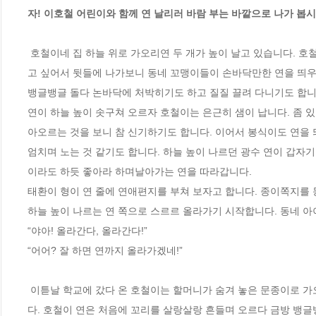
자! 이호철 어린이와 함께 연 날리러 바람 부는 바깥으로 나가 봅시
 호철이네 집 하늘 위로 가오리연 두 개가 높이 날고 있습니다. 호철이는 연을 날리고 싶지만 연을 부숴먹어서 날릴 수 없습니다. 그래도 연을 날리
고 싶어서 뒷들에 나가보니 동네 꼬맹이들이 손바닥만한 연을 띄우느
뱅글뱅글 돌다 논바닥에 처박히기도 하고 질질 끌려 다니기도 합니다.
연이 하늘 높이 솟구쳐 오르자 호철이는 은근히 샘이 납니다. 좀 
아오르는 것을 보니 참 신기하기도 합니다. 이어서 봉식이도 연을 
엄치며 노는 것 같기도 합니다. 하늘 높이 나르던 광수 연이 갑자
이라도 하듯 좋아라 하며날아가는 연을 따라갑니다.

태환이 형이 연 줄에 연애편지를 부쳐 보자고 합니다. 종이쪽지를 
하늘 높이 나르는 연 쪽으로 스르르 올라가기 시작합니다. 동네 아
“야아! 올라간다, 올라간다!”

“어어? 잘 하면 연까지 올라가겠네!”

 이튿날 학교에 갔다 온 호철이는 할머니가 숨겨 놓은 문종이로 가오리연을 만들어 설레는 마음으로 동네 아이들이 있는 뒷들로 연 날리러 나갑니
다. 호철이 연은 처음에 꼬리를 살랑살랑 흔들며 오르다 금방 뱅글