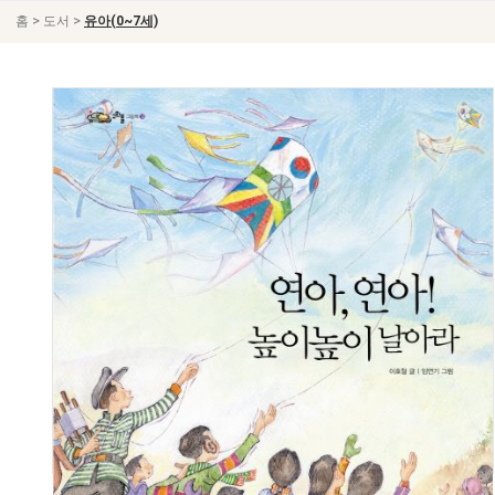
>
>
홈
도서
유아(0~7세)