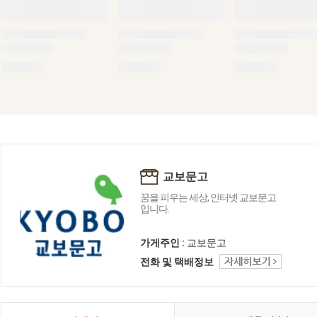
교보문고
꿈을 피우는 세상, 인터넷 교보문고
입니다.
가게주인 :
교보문고
전화 및 택배정보