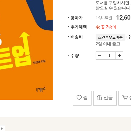
도서를 구입하시면 
받으실 수 있습니다.
12,6
14,000원
ㆍ꽃마가
ㆍ추가혜택
꽃 2송이
ㆍ배송비
조건부무료배송
2일 이내 출고
ㆍ수량
찜
선물
+