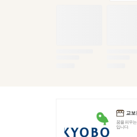
교보
꿈을 피우는
입니다.