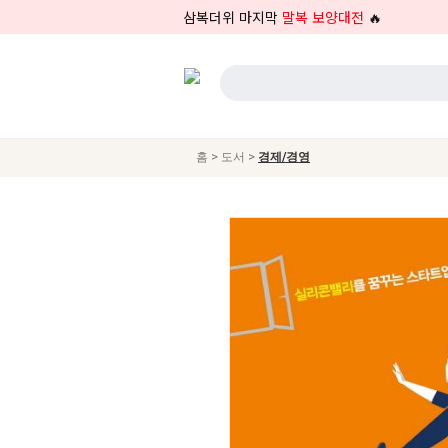
삼복더위 마지막
말복 보양대전
🔥
>
>
홈
도서
경제/경영