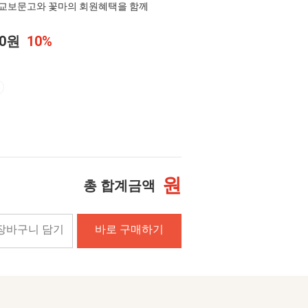
교보문고와 꽃마의 회원혜택을 함께
00원
10%
원
총 합계금액
장바구니 담기
바로 구매하기