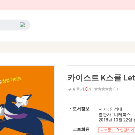
카이스트 K스쿨 Let
구매후기
0
개
(0)
ㆍ도서정보
저자 : 안성태
출판사 : 니케북스
2018년 10월 22일 출
ㆍ교보회원
교보문고 ID 연결하기