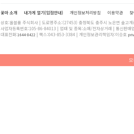
꽃마 소개
내가게 열기(입점안내)
개인정보처리방침
이용약관
찾
상호:올블룸 주식회사 | 도로명주소:(27453) 충청북도 충주시 노은면 솔고개로 
사업자등록번호:105-86-84013 | 업태 및 종목:소매/전자상거래 | 통신판매
대표전화:
| 팩스:043-853-3384 | 개인정보관리책임자:이승호
1644-8422
pr
모