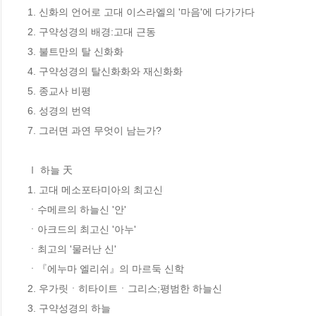
1. 신화의 언어로 고대 이스라엘의 '마음'에 다가가다 

2. 구약성경의 배경:고대 근동 

3. 불트만의 탈 신화화 

4. 구약성경의 탈신화화와 재신화화 

5. 종교사 비평 

6. 성경의 번역 

7. 그러면 과연 무엇이 남는가? 

Ⅰ 하늘 天 

1. 고대 메소포타미아의 최고신 

ㆍ수메르의 하늘신 '안' 

ㆍ아크드의 최고신 '아누' 

ㆍ최고의 '물러난 신' 

ㆍ『에누마 엘리쉬』의 마르둑 신학 

2. 우가릿ㆍ히타이트ㆍ그리스;평범한 하늘신 

3. 구약성경의 하늘 
