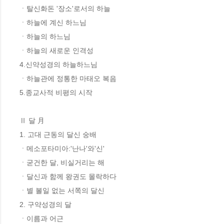
ㆍ탈신화돈 '장소'로서의 하늘 

ㆍ하늘에 계신 하느님 

ㆍ하늘의 하느님 

ㆍ하늘의 새로운 인격성 

4.신약성경의 하늘하느님 

ㆍ하늘관에 정통한 마태오 복음 

5.종교사적 비평의 시작 

Ⅱ 달 月 

1. 고대 근동의 달신 숭배 

ㆍ메소포타미아:'난나'와'신' 

ㆍ굳건한 달, 비실거리는 해 

ㆍ달신과 함께 왕권도 몰락하다 

ㆍ별 볼일 없는 서쪽의 달신 

2. 구약성경의 달 

ㆍ이름과 어근 
