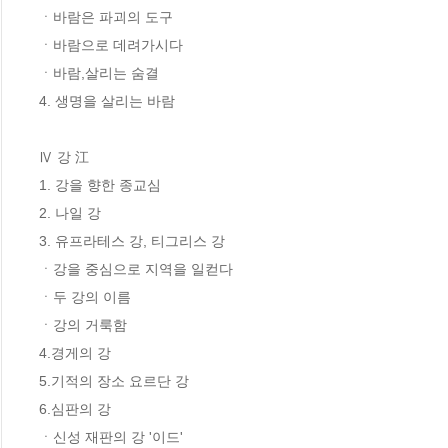
ㆍ바람은 파괴의 도구 

ㆍ바람으로 데려가시다 

ㆍ바람,살리는 숨결 

4. 생명을 살리는 바람 

Ⅳ 강 江 

1. 강을 향한 종교심 

2. 나일 강 

3. 유프라테스 강, 티그리스 강 

ㆍ강을 중심으로 지역을 일컫다 

ㆍ두 강의 이름 

ㆍ강의 거룩함 

4.경게의 강 

5.기적의 장소 요르단 강 

6.심판의 강 

ㆍ신성 재판의 강 '이드' 
