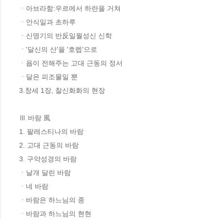
ㆍ아브라함:우르에서 하란을 거쳐 

ㆍ안식일과 초하루 

ㆍ신명기의 반反일월성신 신학 

ㆍ'달신의 산'을 '호렙'으로 

ㆍ욥이 전해주는 고대 근동의 정서 

ㆍ달은 피조물일 뿐 

3.창세 1장, 찰신화화의 현장 

Ⅲ 바람 風 

1. 팔레스티나의 바람 

2. 고대 근동의 바람 

3. 구약성경의 바람 

ㆍ날개 달린 바람 

ㆍ네 바람 

ㆍ바람은 하느님의 종 

ㆍ바람과 하느님의 현현 
