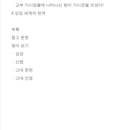
ㆍ교부:가시덤불에 나타나신 분이 가시관을 쓰셨다! 

4.상징 세계의 번역 

부록 

참고 문헌 

찾아 보기 

ㆍ성경 

ㆍ신명 

ㆍ고대 문헌 

ㆍ고대 인명