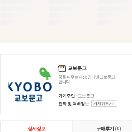
교보문고
꿈을 피우는 세상, 인터넷 교보문고
입니다.
가게주인 :
교보문고
전화 및 택배정보
상세정보
구매후기
(0)