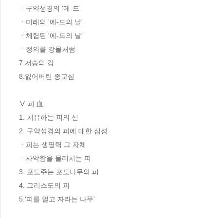
ㆍ구약성경의 '에-드' 

ㆍ미래의 '에-드의 날' 

ㆍ체험된 '에-드의 날' 

ㆍ정의를 강물처럼 

7.저승의 강 

8.잃어버린 종교심 

Ⅴ 피 血 

1. 치유하는 피의 신 

2. 구약성경의 피에 대한 심성 

ㆍ피는 생명력 그 자체 

ㆍ사악함을 물리치는 피 

3. 포도주는 포도나무의 피 

4. 그리스도의 피 

5.'피를 멀고 자라는 나무' 
