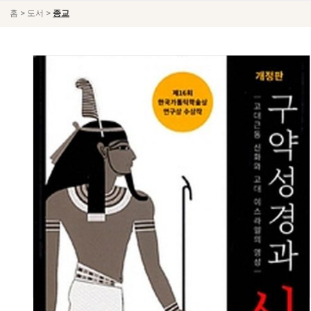
>
>
홈
도서
종교