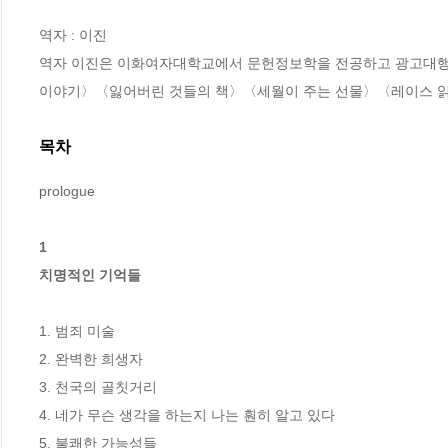
역자 : 이진

역자 이진은 이화여자대학교에서 문헌정보학을 전공하고 광고대행사
이야기〉〈잃어버린 것들의 책〉〈세월이 주는 선물〉〈레이스 읽는 
목차
prologue

1 

치명적인 기억들
1. 범죄 미술

2. 완벽한 희생자

3. 천국의 골칫거리

4. 네가 무슨 생각을 하는지 나는 훤히 알고 있다

5. 불쾌한 가능성들
