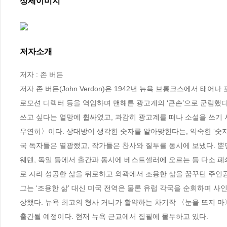
상세이미지
저자소개
저자 : 존 버든

저자 존 버든(John Verdon)은 1942년 뉴욕 브롱크스에서 
로모션 디렉터 등을 역임하며 맨해튼 광고계의 ‘큰손’으로 군림했다.
쓰고 싶다는 열망에 휩싸였고, 과감히 광고계를 떠나 소설을 쓰기 시
우연히〉이다. 상대방이 생각한 숫자를 알아맞힌다는, 익숙한 ‘숫
국 독자들은 열광했고, 작가들은 찬사와 질투를 동시에 보냈다. 뿐만
웨덴, 독일 등에서 출간과 동시에 베스트셀러에 오르는 등 다소 폐
로 자라 성공한 삶을 뒤로하고 외곽에서 조용한 삶을 꿈꾸던 주인공
그는 ‘조용한 삶’ 대신 미국 전역은 물론 유럽 각국을 순회하며 
상했다. 뉴욕 최고의 형사 거니가 활약하는 차기작 〈눈을 뜨지 마
출간될 예정이다. 현재 뉴욕 근교에서 집필에 몰두하고 있다.
