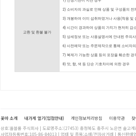
1) 신청기한이 지난 경우
2) 소비자의 과실로 인해 상품 및 구성품의 
3) 개봉하여 이미 섭취하였거나 사용(착용 및 
4) 시간이 경과하여 상품의 가치가 현저히 감
교환 및 환불 불가
5) 상세정보 또는 사용설명서에 안내된 주의사
6) 사전예약 또는 주문제작으로 통해 소비자
7) 복제가 가능한 상품 등의 포장을 훼손한 경
8) 맛, 향, 색 등 단순 기호차이에 의한 경우
꽃마 소개
내가게 열기(입점안내)
개인정보처리방침
이용약관
찾
상호:올블룸 주식회사 | 도로명주소:(27453) 충청북도 충주시 노은면 솔고개로 
사업자등록번호:105-86-84013 | 업태 및 종목:소매/전자상거래 | 통신판매