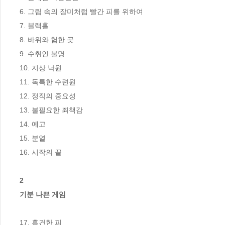
6. 그림 속의 장미처럼 빨간 피를 위하여

7. 블랙홀

8. 바위와 험한 곳

9. 수취인 불명

10. 지상 낙원

11. 독특한 수련원

12. 정직의 중요성

13. 불필요한 죄책감

14. 예고

15. 분열

16. 시작의 끝

2

기분 나쁜 게임
17. 흥건한 피
