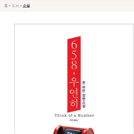
>
>
홈
도서
소설