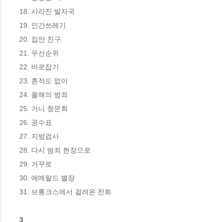
18. 사라진 발자국

19. 인간쓰레기 

20. 집안 친구

21. 우선순위

22. 바로잡기

23. 흔적도 없이

24. 올해의 범죄

25. 거니 청문회

26. 공수표

27. 지방검사

28. 다시 범죄 현장으로

29. 거꾸로

30. 에메랄드 별장

31. 브롱크스에서 걸려온 전화

3
