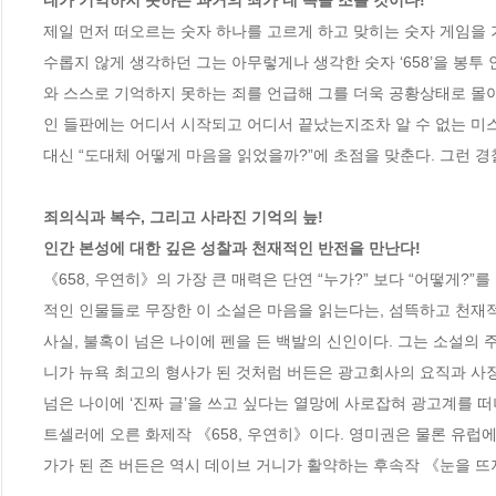
네가 기억하지 못하는 과거의 죄가 네 목을 조를 것이다!
제일 먼저 떠오르는 숫자 하나를 고르게 하고 맞히는 숫자 게임을 
수롭지 않게 생각하던 그는 아무렇게나 생각한 숫자 ‘658’을 봉
와 스스로 기억하지 못하는 죄를 언급해 그를 더욱 공황상태로 몰아
인 들판에는 어디서 시작되고 어디서 끝났는지조차 알 수 없는 미스
대신 “도대체 어떻게 마음을 읽었을까?”에 초점을 맞춘다. 그런 
죄의식과 복수, 그리고 사라진 기억의 늪!

인간 본성에 대한 깊은 성찰과 천재적인 반전을 만난다!
《658, 우연히》의 가장 큰 매력은 단연 “누가?” 보다 “어떻게?”
적인 인물들로 무장한 이 소설은 마음을 읽는다는, 섬뜩하고 천재적인
사실, 불혹이 넘은 나이에 펜을 든 백발의 신인이다. 그는 소설의 
니가 뉴욕 최고의 형사가 된 것처럼 버든은 광고회사의 요직과 사장
넘은 나이에 ‘진짜 글’을 쓰고 싶다는 열망에 사로잡혀 광고계를 떠
트셀러에 오른 화제작 《658, 우연히》이다. 영미권은 물론 유럽
가가 된 존 버든은 역시 데이브 거니가 활약하는 후속작 《눈을 뜨지