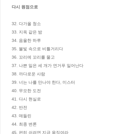
다시 원점으로
32. 다가올 청소

33. 지옥 같은 밤

34. 음울한 하루

35. 불빛 속으로 비틀거리다

36. 꼬리에 꼬리를 물고

37. 나쁜 일은 세 개가 연거푸 일어난다

38. 까다로운 사람

39. 너는 나를 만나야 한다, 미스터

40. 무모한 도전

41. 다시 현실로

42. 반전

43. 매들린

44. 최종 변론

45. 편히 쉬려면 지금 움직여라
