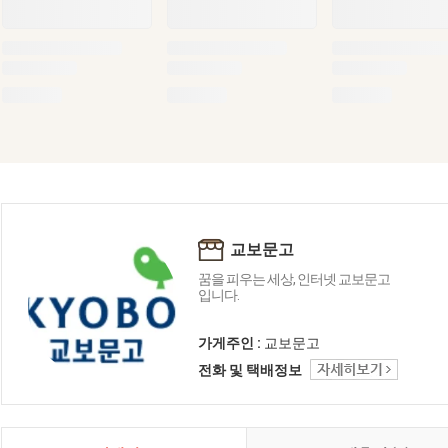
교보문고
꿈을 피우는 세상, 인터넷 교보문고
입니다.
가게주인 :
교보문고
전화 및 택배정보