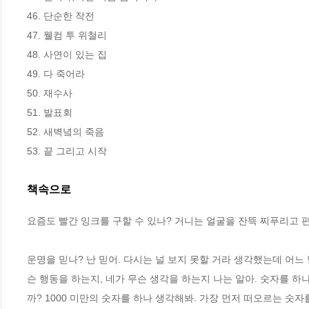
46. 단순한 작전

47. 웰컴 투 위철리

48. 사연이 있는 집

49. 다 죽어라

50. 재수사

51. 발표회

52. 새벽녘의 죽음

53. 끝 그리고 시작
책속으로
요즘도 빨간 잉크를 구할 수 있나? 거니는 얼굴을 잔뜩 찌푸리고 편
운명을 믿나? 난 믿어. 다시는 널 보지 못할 거라 생각했는데 어느
슨 행동을 하는지, 네가 무슨 생각을 하는지 나는 알아. 숫자를 
까? 1000 미만의 숫자를 하나 생각해봐. 가장 먼저 떠오르는 숫