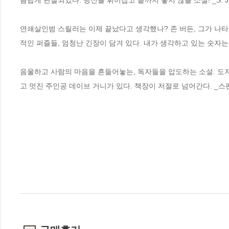
름답게 관찰되었다. 당신을 휘어잡고 끝까지 놓지 않을 소설! _S. J. 
연쇄살인범 스릴러는 이제 끝났다고 생각했나? 존 버든, 그가 나타나
적인 퍼즐들, 엄청난 긴장이 담겨 있다. 내가 생각하고 있는 숫자는 바
음울하고 사람의 마음을 흔들어놓는, 독자들을 압도하는 소설. 도저히
고 멋진 주인공 데이브 거니가 있다. 책장이 저절로 넘어간다. _스펜