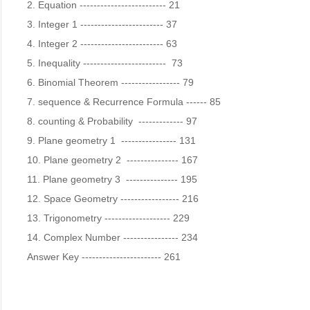
2. Equation ------------------------- 21

3. Integer 1 ------------------------ 37

4. Integer 2 ------------------------ 63

5. Inequality ------------------------  73

6. Binomial Theorem ----------------- 79

7. sequence & Recurrence Formula ------ 85

8. counting & Probability  ------------- 97

9. Plane geometry 1  ---------------- 131

10. Plane geometry 2  --------------- 167

11. Plane geometry 3  --------------- 195

12. Space Geometry ----------------- 216

13. Trigonometry ------------------- 229

14. Complex Number ---------------- 234

Answer Key ----------------------- 261