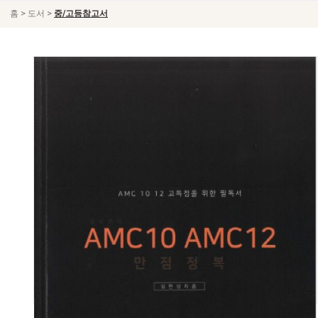
>
>
홈
도서
중/고등참고서