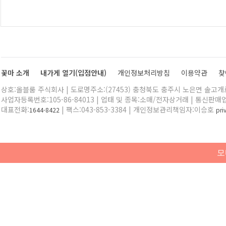
꽃마 소개
내가게 열기(입점안내)
개인정보처리방침
이용약관
찾
상호:올블룸 주식회사 | 도로명주소:(27453) 충청북도 충주시 노은면 솔고개로 
사업자등록번호:105-86-84013 | 업태 및 종목:소매/전자상거래 | 통신판매
대표전화:
| 팩스:043-853-3384 | 개인정보관리책임자:이승호
1644-8422
pr
모