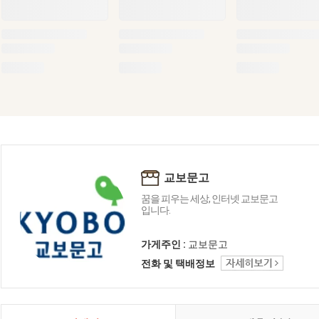
교보문고
꿈을 피우는 세상, 인터넷 교보문고
입니다.
가게주인 :
교보문고
전화 및 택배정보