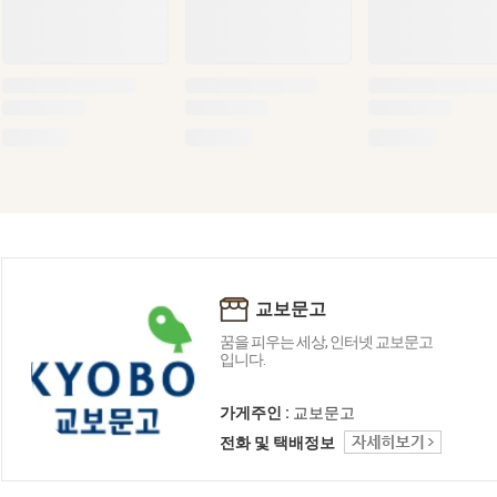
교보문고
꿈을 피우는 세상, 인터넷 교보문고
입니다.
가게주인 :
교보문고
전화 및 택배정보