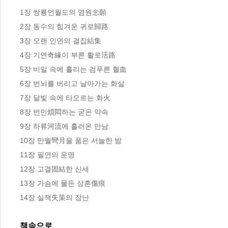
1장 쌍룡언월도의 염원念願

2장 동수의 힘겨운 귀로歸路

3장 오랜 인연의 결집結集

4장 기연奇緣이 부른 활로活路

5장 비밀 속에 흘리는 검푸른 혈血

6장 번뇌를 버리고 날아가는 화살

7장 달빛 속에 타오르는 화火

8장 번민煩悶하는 굳은 약속

9장 하류河流에 흘러온 만남

10장 만월彎月을 품은 서늘한 밤

11장 필연의 운명

12장 고결固結한 신세

13장 가슴에 물든 상흔傷痕

14장 실책失策의 장난
책속으로