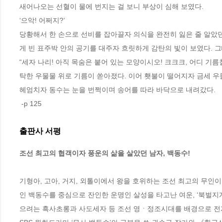
새어나오는 선혈이 물에 번지는 걸 보니 부상이 심해 보였다.
‘으악! 어쩌지?’
당황해서 한 손으로 선비를 잡아끌자 의식을 완전히 잃은 줄 알았던
게 빈 표주박 안의 공기를 대주자 흐릿하게 감탄의 빛이 보였다. 그
“세자 나리! 아직 목숨은 붙어 있는 모양이시오! 크크크, 어디 기름
탁한 우물물 위로 기름이 쏟아졌다. 이어 횃불이 떨어지자 금세 우
헤엄치자 동수는 눈을 번쩍이며 송어를 따라 바닥으로 내려갔다.
 -p 125
출판사 서평
조선 최고의 협객이자 풍운의 삶을 살았던 남자, 백동수!
기형아, 고아, 거지, 외톨이에서 왕을 호위하는 조선 최고의 무
인 백동수를 중심으로 잔인한 운명인 살성을 타고난 여운, ‘북벌지계
으려는 흑사초롱과 사도세자 등 조선 영ㆍ정조시대를 배경으로 전개