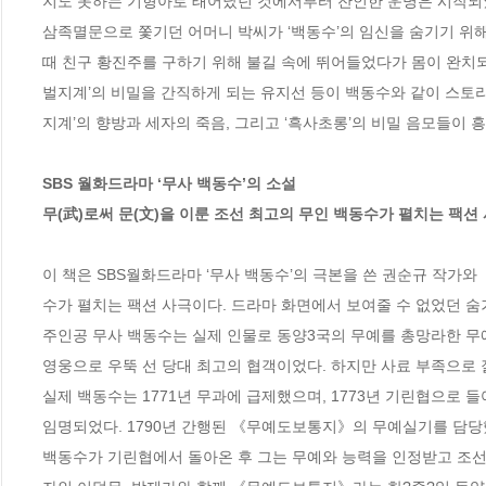
지도 못하는 기형아로 태어났던 것에서부터 잔인한 운명은 시작되었다
삼족멸문으로 쫓기던 어머니 박씨가 ‘백동수’의 임신을 숨기기 위해
때 친구 황진주를 구하기 위해 불길 속에 뛰어들었다가 몸이 완치되는
벌지계’의 비밀을 간직하게 되는 유지선 등이 백동수와 같이 스토리
지계’의 향방과 세자의 죽음, 그리고 ‘흑사초롱’의 비밀 음모들이 
SBS 월화드라마 ‘무사 백동수’의 소설

무(武)로써 문(文)을 이룬 조선 최고의 무인 백동수가 펼치는 팩션 
이 책은 SBS월화드라마 ‘무사 백동수’의 극본을 쓴 권순규 작가
수가 펼치는 팩션 사극이다. 드라마 화면에서 보여줄 수 없었던 숨겨
주인공 무사 백동수는 실제 인물로 동양3국의 무예를 총망라한 무
영웅으로 우뚝 선 당대 최고의 협객이었다. 하지만 사료 부족으로 
실제 백동수는 1771년 무과에 급제했으며, 1773년 기린협으로 들
임명되었다. 1790년 간행된 《무예도보통지》의 무예실기를 담당했
백동수가 기린협에서 돌아온 후 그는 무예와 능력을 인정받고 조선