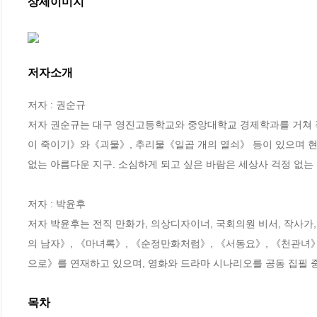
상세이미지
저자소개
저자 : 권순규

저자 권순규는 대구 영진고등학교와 중앙대학교 경제학과를 거쳐
이 죽이기》와《괴물》, 추리물《일곱 개의 열쇠》 등이 있으며 현재
없는 아름다운 지구. 소심하게 되고 싶은 바람은 세상사 걱정 없는 한
저자 : 박윤후

저자 박윤후는 전직 만화가, 의상디자이너, 국회의원 비서, 작사가
의 남자》, 《마녀록》, 《순정만화처럼》, 《서동요》, 《천관녀》
으로》를 연재하고 있으며, 영화와 드라마 시나리오를 공동 집필 
목차