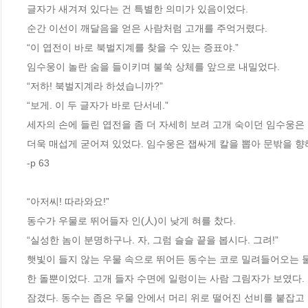
글자가 새겨져 있다는 건 특별한 의미가 있음이었다.
순간 이선이 깨달음을 얻은 사람처럼 고개를 주억거렸다.
“이 엽전이 바로 북벌지계를 찾을 수 있는 증표야.”
임수웅이 놀란 숨을 들이키며 불쑥 상체를 앞으로 내밀었다.
“저하! 북벌지계라 하셨습니까?”
“보게. 이 두 글자가 바로 단서네.”
세자의 손에 들린 엽전을 좀 더 자세히 보려 고개 숙이던 임수웅은
더욱 매섭게 굳어져 있었다. 임수웅은 잽싸게 칼을 뽑아 문밖을 향
-p 63
“아저씨! 따라와요!”
동수가 우물로 뛰어들자 인(人)이 낮게 혀를 찼다.
“실성한 놈이 분명하구나. 자, 그럼 슬슬 끝을 봅시다. 그려!”
햇빛이 들지 않는 우물 속으로 뛰어든 동수는 코로 밀려들어오는 
한 돌뿐이었다. 고개 들자 수면에 일렁이는 사람 그림자가 보였다
잠겼다. 동수는 좁은 우물 안에서 머리 위로 떨어진 선비를 붙잡고 