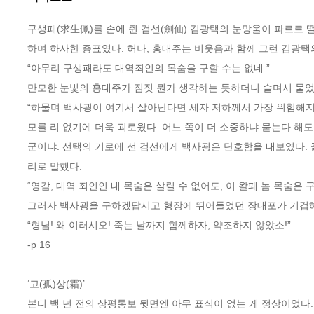
구생패(求生佩)를 손에 쥔 검선(劍仙) 김광택의 눈망울이 파르르 떨
하며 하사한 증표였다. 허나, 홍대주는 비웃음과 함께 그런 김광택
“아무리 구생패라도 대역죄인의 목숨을 구할 수는 없네.”
만모한 눈빛의 홍대주가 짐짓 뭔가 생각하는 듯하더니 슬며시 물었
“하물며 백사굉이 여기서 살아난다면 세자 저하께서 가장 위험해지신
모를 리 없기에 더욱 괴로웠다. 어느 쪽이 더 소중하냐 묻는다 해도
군이냐. 선택의 기로에 선 검선에게 백사굉은 단호함을 내보였다. 
리로 말했다.
“영감, 대역 죄인인 내 목숨은 살릴 수 없어도, 이 왈패 놈 목숨은 구
그러자 백사굉을 구하겠답시고 형장에 뛰어들었던 장대포가 기겁
“형님! 왜 이러시오! 죽는 날까지 함께하자, 약조하지 않았소!”
-p 16
‘고(孤)상(霜)’
본디 백 년 전의 상평통보 뒷면엔 아무 표식이 없는 게 정상이었다