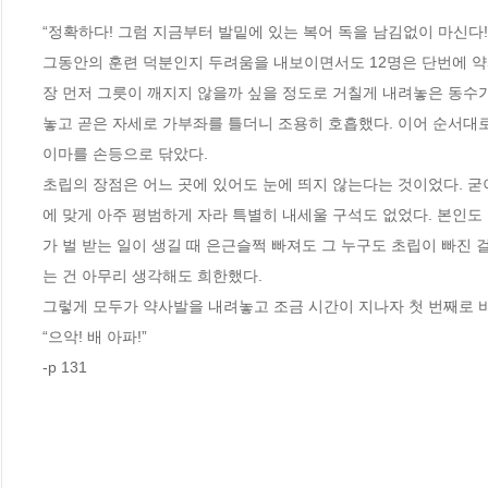
“정확하다! 그럼 지금부터 발밑에 있는 복어 독을 남김없이 마신다! 실
그동안의 훈련 덕분인지 두려움을 내보이면서도 12명은 단번에 약
장 먼저 그릇이 깨지지 않을까 싶을 정도로 거칠게 내려놓은 동수가
놓고 곧은 자세로 가부좌를 틀더니 조용히 호흡했다. 이어 순서대
이마를 손등으로 닦았다. 

초립의 장점은 어느 곳에 있어도 눈에 띄지 않는다는 것이었다. 굳
에 맞게 아주 평범하게 자라 특별히 내세울 구석도 없었다. 본인도 
가 벌 받는 일이 생길 때 은근슬쩍 빠져도 그 누구도 초립이 빠진 
는 건 아무리 생각해도 희한했다. 

그렇게 모두가 약사발을 내려놓고 조금 시간이 지나자 첫 번째로 바
“으악! 배 아파!” 

-p 131