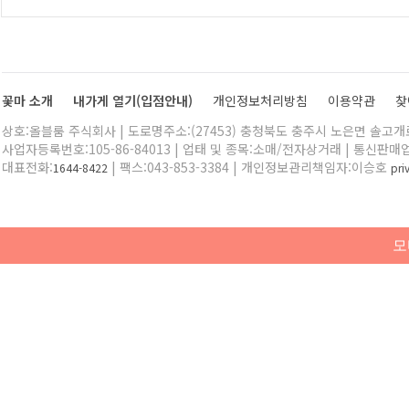
꽃마 소개
내가게 열기(입점안내)
개인정보처리방침
이용약관
찾
상호:올블룸 주식회사 | 도로명주소:(27453) 충청북도 충주시 노은면 솔고개로 
사업자등록번호:105-86-84013 | 업태 및 종목:소매/전자상거래 | 통신판매
대표전화:
| 팩스:043-853-3384 | 개인정보관리책임자:이승호
1644-8422
pr
모