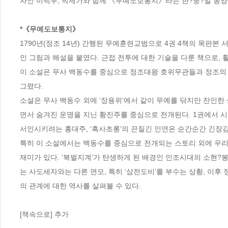
자인 이덕무, 박제가와 함께 《무예도보통지》라는 한?중?일 동양 
*《무예도보통지》
1790년(정조 14년) 간행된 무예훈련교범으로 4권 4책의 목판본
인 그림과 해설을 붙였다. 근접 전투에 대한 기술을 다룬 책으로, 
이 소설은 무사 백동수를 중심으로 정조대왕 호위무관들과 정조의 암살
그렸다. 

소설은 무사 백동수 외에 ‘장용위’에서 같이 무예를 닦지만 잔인한 
면서 숨겨진 운명을 지닌 황진주를 중심으로 전개된다. 1권에서 
서인시키려는 홍대주, ‘흑사초롱’의 끈질긴 인연은 순간순간 긴장감을
특히 이 소설에서는 백동수를 중심으로 전개되는 스토리 외에 우리
재미가 있다. ‘북벌지계’가 탄생하게 된 배경인 인조시대의 소현?봉
는 사도세자와는 다른 면모, 특히 ‘삼전도비’를 부수는 상황, 이
의 관계에 대한 역사를 살펴볼 수 있다.

[책속으로] 추가 
