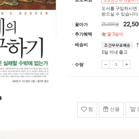
교보문고 ID 연결하기
도서를 구입하시면 
받으실 수 있습니다.
22,5
25,000원
ㆍ꽃마가
ㆍ추가혜택
꽃 3송이
ㆍ배송비
조건부무료배송
2일 이내 출고
ㆍ수량
찜
선물