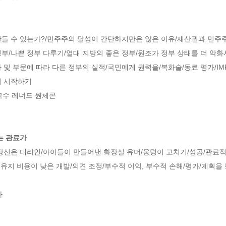
들 수 있는가?/민주주의 달성이 간단하지만은 않은 이유/재산권과 민주주
부/나쁜 정부 다루기/열대 지방의 좋은 정부/원조가 정부 상태를 더 악화시
 및 부문에 따라 다른 정부의 실적/국민에게 권력을/복화술/동료 평가/IMF
 시작하기

교수 레너드 원체콘

는 관료가
당신은 대리인/아이들이 만들어낸 화장실 유머/웅덩이 고치기/성공/관료적
 유지 비용이 낮은 개발/의견 조정/부수적 이익, 부수적 손해/평가/계획을 

