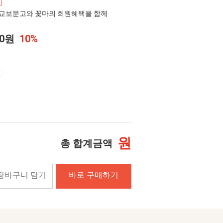
교보문고와 꽃마의 회원혜택을 함께
00원
10%
원
총 합계금액
장바구니 담기
바로 구매하기