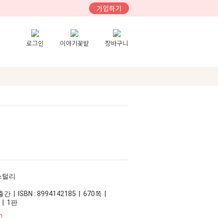
가입하기
로그인
이야기꽃밭
장바구니
이스털리
 | ISBN : 8994142185 | 670쪽 |
 | 1판