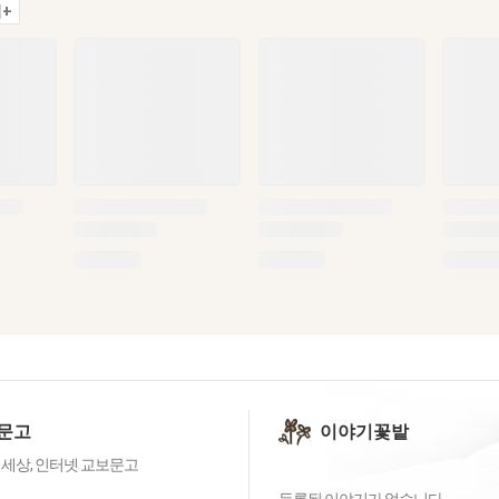
+
문고
이야기꽃밭
 세상, 인터넷 교보문고