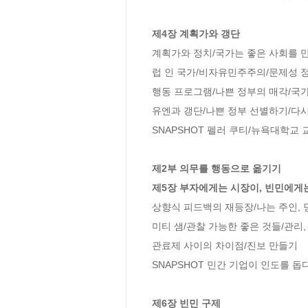
제4장 계획가와 갱단
계획가와 정치/국가는 좋은 사회를 만
럽 인 국가/비자유민주주의/문제성 정
행동 프로그램/나쁜 정부의 매각/국가
유엔과 갱단/나쁜 정부 선별하기/다시
SNAPSHOT 펠러 쿠티/뉴욕대학교 
제2부 의무를 행동으로 옮기기

제5장 부자에게는 시장이, 빈민에게
상향식 피드백의 재등장/나는 주인, 
미티 샘/관찰 가능한 좋은 것들/관리,
관료제 사이의 차이점/진보 만들기

SNAPSHOT 민간 기업이 인도를 돕다
제6장 빈민 구제