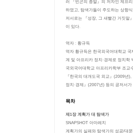
러 『빈곤의 종말』의 저자인 제프리
하였고, 탐색가들이 주도하는 상향식
저서로는 『성장, 그 새빨간 거짓말』(2008년)
이 있다.

역자 : 황규득

역자 황규득은 한국외국어대학교 국
계 및 아프리카 정치·경제로 정치학
국외국어대학교 아프리카학부 조교수로 
『한국의 대개도국 외교』(2009년),
정치·경제』(2007년) 등의 공저서
목차
제1장 계획가 대 탐색가
SNAPSHOT 아마레치

계획가의 실패와 탐색가의 성공/대문