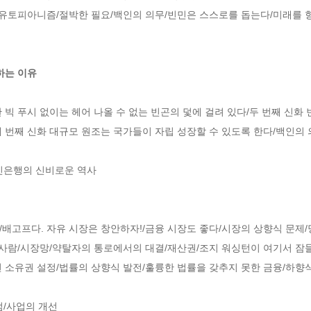
유토피아니즘/절박한 필요/백인의 의무/빈민은 스스로를 돕는다/미래를 향
는 이유

 빅 푸시 없이는 헤어 나올 수 없는 빈곤의 덫에 걸려 있다/두 번째 신화 
 번째 신화 대규모 원조는 국가들이 자립 성장할 수 있도록 한다/백인의 
민은행의 신비로운 역사

배고프다. 자유 시장은 창안하자!/금융 시장도 좋다/시장의 상향식 문제/
 사람/시장망/약탈자의 통로에서의 대결/재산권/조지 워싱턴이 여기서 잠
 소유권 설정/법률의 상향식 발전/훌륭한 법률을 갖추지 못한 금융/하향식
럼/사업의 개선
