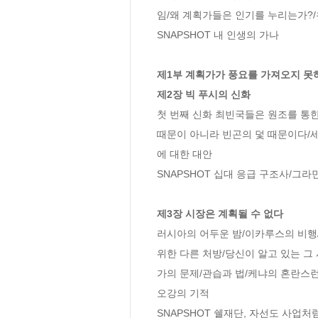
임/왜 계획가들은 인기를 누리는가?/
SNAPSHOT 내 인생의 가나

제1부 계획가가 풍요를 가져오지 못하
제2장 빅 푸시의 신화
첫 번째 신화 최빈국들은 원조를 통한
때문이 아니라 빈곤의 덫 때문이다/세
에 대한 대안

SNAPSHOT 십대 응급 구조사/그라
제3장 시장은 계획될 수 없다
러시아의 어두운 밤/이카루스의 비행/
위한 다른 처방/당신이 알고 있는 그
가의 문제/관습과 법/케냐의 혼란스런
오강의 기적

SNAPSHOT 쉘재단, 자선도 사업처