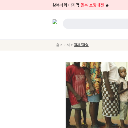
삼복더위 마지막
말복 보양대전
🔥
>
>
홈
도서
경제/경영