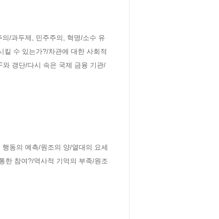
의/과두제, 민주주의, 혁명/소수 유
킬 수 있는가?/차관에 대한 사회적 
와 갱단/다시 속은 국제 금융 기관/
 행동의 예측/원조의 양/열대의 요세
통한 참여?/역사적 기억의 부족/원조 