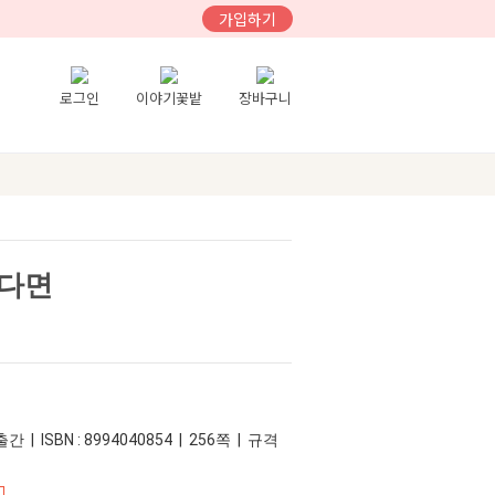
가입하기
로그인
이야기꽃밭
장바구니
준다면
간 | ISBN : 8994040854 | 256쪽 | 규격