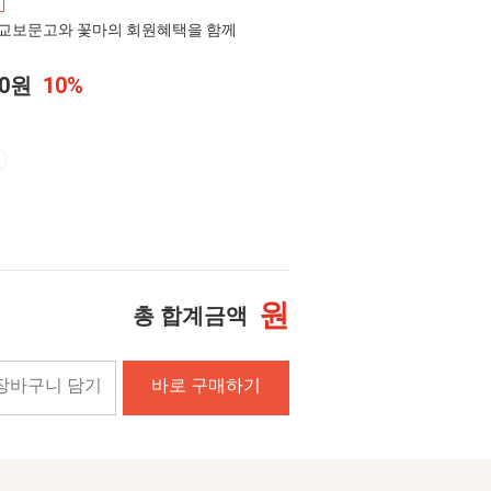
교보문고와 꽃마의 회원혜택을 함께
00원
10%
원
총 합계금액
장바구니 담기
바로 구매하기