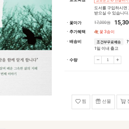
교보문고 ID 연결하기
도서를 구입하시면 
받으실 수 있습니다.
15,3
17,000원
ㆍ꽃마가
ㆍ추가혜택
꽃 3송이
ㆍ배송비
조건부무료배송
1일 이내 출고
ㆍ수량
찜
선물