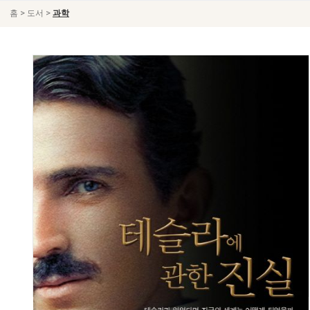
>
>
홈
도서
과학