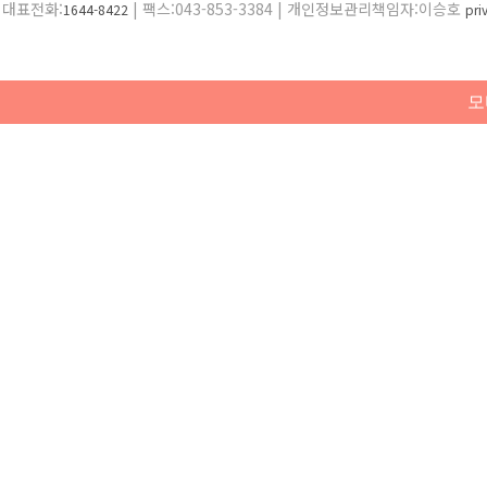
대표전화:
| 팩스:043-853-3384 | 개인정보관리책임자:이승호
1644-8422
pr
모