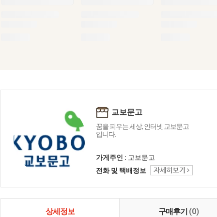
교보문고
꿈을 피우는 세상, 인터넷 교보문고
입니다.
가게주인 :
교보문고
전화 및 택배정보
상세정보
구매후기
(0)