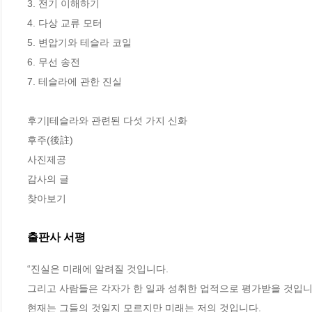
3. 전기 이해하기

4. 다상 교류 모터

5. 변압기와 테슬라 코일

6. 무선 송전

7. 테슬라에 관한 진실

후기|테슬라와 관련된 다섯 가지 신화

후주(後註)

사진제공

감사의 글

찾아보기
출판사 서평
“진실은 미래에 알려질 것입니다.

그리고 사람들은 각자가 한 일과 성취한 업적으로 평가받을 것입니다
현재는 그들의 것일지 모르지만 미래는 저의 것입니다.
