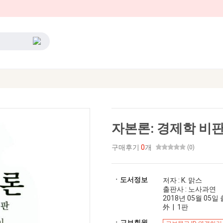
자본론: 경제학 비판 
구매후기
0
개
(0)
ㆍ도서정보
저자 : K. 맑스
출판사 : 노사과연
2018년 05월 05일 출
外 | 1판
ㆍ교보회원