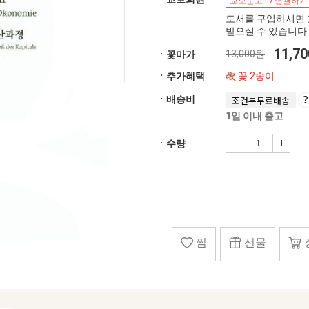
교보문고 ID 연결하기
도서를 구입하시면 
받으실 수 있습니다.
11,7
13,000원
ㆍ꽃마가
ㆍ추가혜택
꽃 2송이
ㆍ배송비
조건부무료배송
1일 이내 출고
ㆍ수량
찜
선물