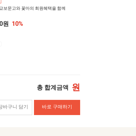
교보문고와 꽃마의 회원혜택을 함께
00원
10%
원
총 합계금액
장바구니 담기
바로 구매하기