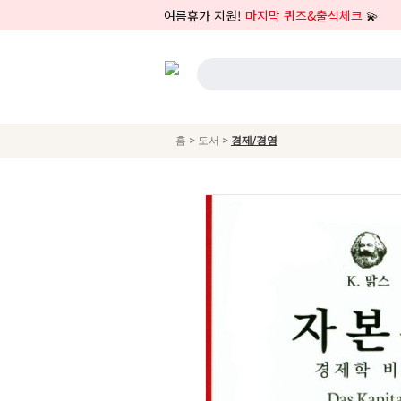
여름휴가 지원!
마지막 퀴즈&출석체크
💫
>
>
홈
도서
경제/경영