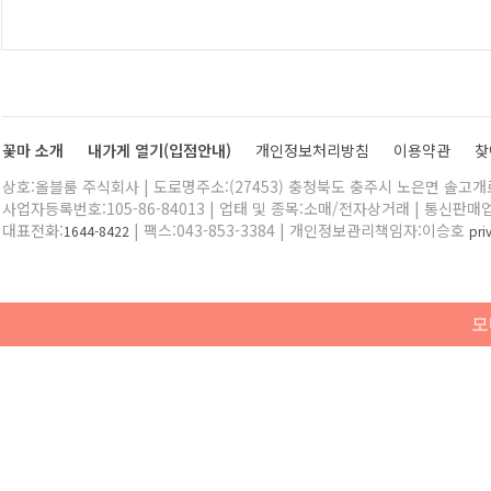
꽃마 소개
내가게 열기(입점안내)
개인정보처리방침
이용약관
찾
상호:올블룸 주식회사 | 도로명주소:(27453) 충청북도 충주시 노은면 솔고개로 
사업자등록번호:105-86-84013 | 업태 및 종목:소매/전자상거래 | 통신판매
대표전화:
| 팩스:043-853-3384 | 개인정보관리책임자:이승호
1644-8422
pr
모