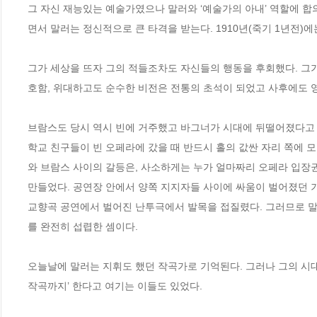
그 자신 재능있는 예술가였으나 말러와 ‘예술가의 아내’ 역할에 
면서 말러는 정신적으로 큰 타격을 받는다. 1910년(죽기 1년전)
그가 세상을 뜨자 그의 적들조차도 자신들의 행동을 후회했다. 그가
호함, 위대하고도 순수한 비전은 전통의 초석이 되었고 사후에도 
브람스도 당시 역시 빈에 거주했고 바그너가 시대에 뒤떨어졌다고 주
학교 친구들이 빈 오페라에 갔을 때 반드시 홀의 값싼 자리 쪽에 
와 브람스 사이의 갈등은, 사소하게는 누가 얼마짜리 오페라 입장
만들었다. 공연장 안에서 양쪽 지지자들 사이에 싸움이 벌어졌던 기록
교향곡 공연에서 벌어진 난투극에서 발목을 접질렸다. 그러므로 말
를 완전히 섭렵한 셈이다.
오늘날에 말러는 지휘도 했던 작곡가로 기억된다. 그러나 그의 시대
작곡까지’ 한다고 여기는 이들도 있었다.