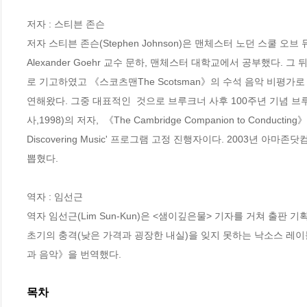
저자 : 스티븐 존슨

저자 스티븐 존슨(Stephen Johnson)은 맨체스터 노던 스쿨 오브 뮤직No
Alexander Goehr 교수 문하, 맨체스터 대학교에서 공부했다. 그 
로 기고하였고 《스코츠맨The Scotsman》의 수석 음악 비평가로 활
연해왔다. 그중 대표적인  것으로 브루크너 사후 100주년 기념 브루크너 
사,1998)의 저자,  《The Cambridge Companion to Condu
Discovering Music' 프로그램 고정 진행자이다. 2003년 아마존닷컴의 '
뽑혔다.

역자 : 임선근

역자 임선근(Lim Sun-Kun)은 <샘이깊은물> 기자를 거쳐 출판 기
초기의 충격(낮은 가격과 굉장한 내실)을 잊지 못하는 낙소스 레이블
과 음악》을 번역했다.
목차