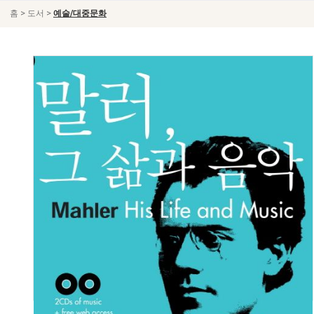
>
>
홈
도서
예술/대중문화