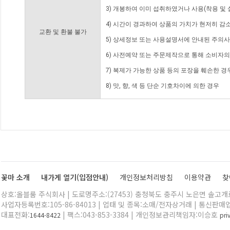
3) 개봉하여 이미 섭취하였거나 사용(착용 및 
4) 시간이 경과하여 상품의 가치가 현저히 감
교환 및 환불 불가
5) 상세정보 또는 사용설명서에 안내된 주의사
6) 사전예약 또는 주문제작으로 통해 소비자
7) 복제가 가능한 상품 등의 포장을 훼손한 경
8) 맛, 향, 색 등 단순 기호차이에 의한 경우
꽃마 소개
내가게 열기(입점안내)
개인정보처리방침
이용약관
찾
상호:올블룸 주식회사 | 도로명주소:(27453) 충청북도 충주시 노은면 솔고개로 
사업자등록번호:105-86-84013 | 업태 및 종목:소매/전자상거래 | 통신판매
대표전화:
| 팩스:043-853-3384 | 개인정보관리책임자:이승호
1644-8422
pr