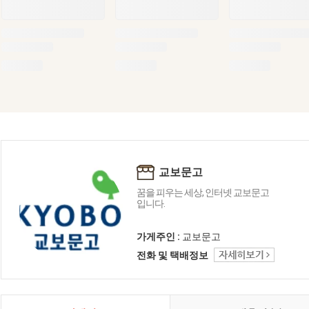
교보문고
꿈을 피우는 세상, 인터넷 교보문고
입니다.
가게주인 :
교보문고
전화 및 택배정보