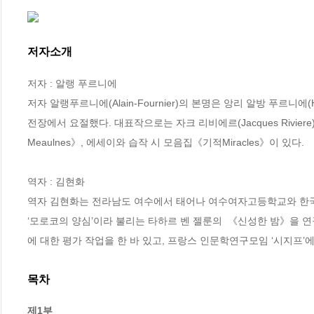
저자소개
저자 : 알랭 푸르니에

저자 알랭푸르니에(Alain-Fournier)의 본명은 앙리 알방 푸르니에(Henri
전장에서 요절했다. 대표작으로는 자크 리비에르(Jacques Riviere
Meaulnes》, 에세이와 습작 시 모음집《기적Miracles》이 있다.

역자 : 김현화

역자 김현화는 전라남도 여수에서 태어나 여수여자고등학교와 한
‘모로코의 양심’이라 불리는 타하르 벤 젤룬의  《신성한 밤》을 
에 대한 평가 작업을 한 바 있고, 프랑스 인문학연구모임 ‘시지프’
목차
제1부