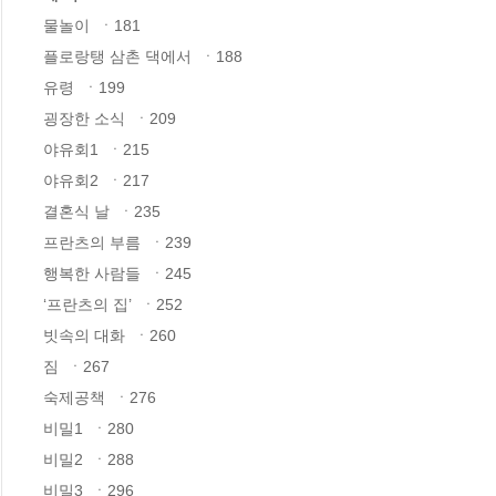
물놀이  ㆍ181

플로랑탱 삼촌 댁에서  ㆍ188

유령  ㆍ199

굉장한 소식  ㆍ209

야유회1  ㆍ215

야유회2  ㆍ217

결혼식 날  ㆍ235

프란츠의 부름  ㆍ239

행복한 사람들  ㆍ245

‘프란츠의 집’  ㆍ252

빗속의 대화  ㆍ260

짐  ㆍ267

숙제공책  ㆍ276

비밀1  ㆍ280

비밀2  ㆍ288

비밀3  ㆍ296
