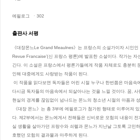
에필로그  ㆍ302
출판사 서평
《대장몬느Le Grand Meaulnes》는 프랑스의 소설가이자 시인인 알랭 푸
Revue Francaise’(신 프랑스 평론)에 발표한 소설이다. 작
긴다. 이 소설은 프랑스에서 평론가들에게 작품 자체로도 충분히 
인해 대중에게도 사랑받는 작품이 된다. 

 이 작품을 읽다보면 독자들은 어린 시절 누구나 한번쯤은 마음속에 소중히 간직했을 법한 신비로운 모험의 그 비밀스러운 추억과 기억의 파편들을 
다시금 독자들의 마음속에서 되살아나는 것을 느낄 것이다. 꿈, 사랑
현실의 경계를 끊임없이 넘나드는 몬느의 청소년 시절의 아픔과 성장
 《대장 몬느》는 총 3부에 에필로그가 첨가된 형태로 이루어져 있다. 제1부에서는 프랑스와 쇠렐이 몬느와 만나 모험이 시작되는 연유를 회상한
다. 제2부에서는 몬느에게서 전해들은 신비로운 모험의 내용이 전
실 생활을 살아가던 프랑수와 쇠렐과 몬느가 지난날 그토록 고민하고
호했던 모험의 결과물과 마주하게 된다.
