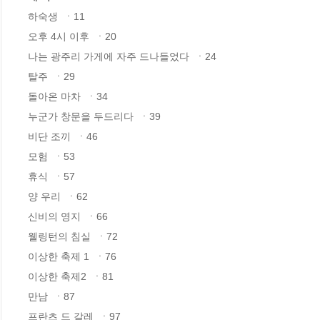
하숙생  ㆍ11

오후 4시 이후  ㆍ20

나는 광주리 가게에 자주 드나들었다  ㆍ24

탈주  ㆍ29

돌아온 마차  ㆍ34

누군가 창문을 두드리다  ㆍ39

비단 조끼  ㆍ46

모험  ㆍ53

휴식  ㆍ57

양 우리  ㆍ62

신비의 영지  ㆍ66

웰링턴의 침실  ㆍ72

이상한 축제 1  ㆍ76

이상한 축제2  ㆍ81

만남  ㆍ87

프란츠 드 갈레  ㆍ97
