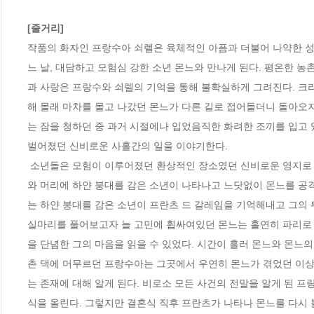
[줄거리]
작품의 화자인 프랑수아 쇠렐은 육체적인 아픔과 더불어 나약한 성격을
느 날, 대담하고 모험심 강한 소년 몬느와 만나게 된다. 평온한 
과 사랑은 프랑수와 쇠렐의 기억을 통해 불확실하게 그려진다. 크
해 몰래 마차를 몰고 나갔던 몬느가 다른 길로 접어들더니 돌아오지
는 잠을 청하던 중 과거 시절에나 입었음직한 화려한 조끼를 입고 
벌어졌던 신비로운 사흘간의 일을 이야기한다.

 소년들은 모험이 이루어졌던 환상적인 장소였던 신비로운 영지로 이르는 길을 찾기 위해 지도를 보며 고심한다. 어느 날 마을에 보헤미안 가나슈
와 머리에 하얀 붕대를 감은 소년이 나타나고 느닷없이 몬느를 공
는 하얀 붕대를 감은 소년이 프란츠 드 갈레임을 기억해내고 그의 
실마리를 풀어보고자 늘 고민에 휩싸여있던 몬느는 홀연히 파리로 떠
을 단념한 그의 마음을 읽을 수 있었다. 시간이 흘러 몬느와 몬느
촌 댁에 머무르던 프랑수아는 그곳에서 우연히 몬느가 겪었던 이상
는 존재에 대해 알게 된다. 비로소 모든 사건의 전말을 알게 된 
식을 올린다. 그렇지만 결혼식 직후 프란츠가 나타나 몬느를 다시 