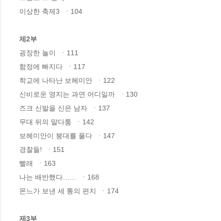
이상한 축제3  ㆍ104

제2부
굉장한 놀이  ㆍ111

함정에 빠지다  ㆍ117

학교에 나타난 보헤미안  ㆍ122

신비로운 영지는 과연 어디일까  ㆍ130

즈크 신발을 신은 남자  ㆍ137

무대 뒤의 말다툼  ㆍ142

보헤미안이 붕대를 풀다  ㆍ147

경찰들!  ㆍ151

빨래  ㆍ163

나는 배반했다……  ㆍ168

몬느가 보낸 세 통의 편지  ㆍ174

제3부