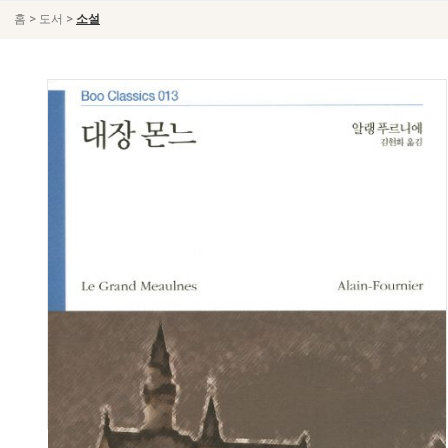
>
>
홈
도서
소설