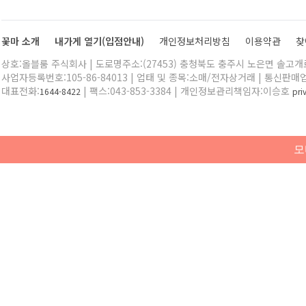
꽃마 소개
내가게 열기(입점안내)
개인정보처리방침
이용약관
찾
상호:올블룸 주식회사 | 도로명주소:(27453) 충청북도 충주시 노은면 솔고개로 
사업자등록번호:105-86-84013 | 업태 및 종목:소매/전자상거래 | 통신판매
대표전화:
| 팩스:043-853-3384 | 개인정보관리책임자:이승호
1644-8422
pr
모