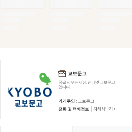
교보문고
꿈을 피우는 세상, 인터넷 교보문고
입니다.
가게주인 :
교보문고
전화 및 택배정보