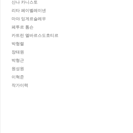
산나 카니스토

리타 페이벨레이넨

마야 잉게르슬레우

페투르 톰슨

카트린 엘바르스도흐티르

박형렬

장태원

박형근

원성원

이혁준

작가이력