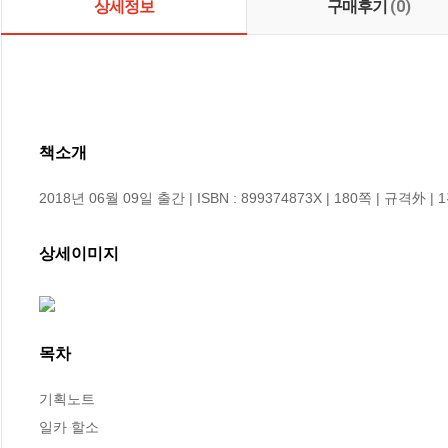
상세정보
구매후기
(0)
책소개
2018년 06월 09일 출간 | ISBN : 899374873X | 180쪽 | 규격外 | 
상세이미지
목차
기획노트

일카 할소
