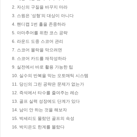
2. 자신의 구질을 바꾸지 마라 

3. 스윙은 ‘성형’의 대상이 아니다 

4. 핸디캡 1번 홀을 존중하라 

5. 아마추어를 위한 코스 공략 

6. 라운드 도중 스코어 관리 

7. 스코어 몰락을 막으려면 

8. 스코어 카드를 재작성하라 

9. 실전에서 바로 활용 가능한 팁 

10. 실수의 반복을 막는 오토매틱 시스템

11. 당신의 그린 공략은 문제가 없는가 

12. 즉석에서 타수를 줄여주는 레슨 

13. 골프 실력 성장에도 단계가 있다

14. 남이 안 하는 것을 해보자 

15. 박세리도 몰랐던 골프의 속성 

16. 박지은도 한계를 몰랐다 
