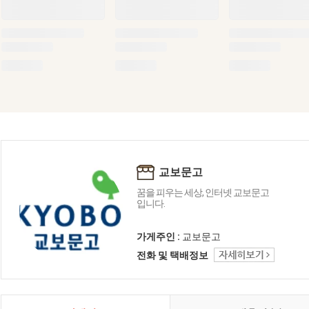
교보문고
꿈을 피우는 세상, 인터넷 교보문고
입니다.
가게주인 :
교보문고
전화 및 택배정보