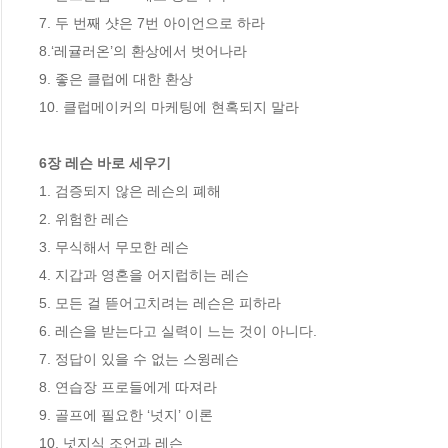
7. 두 번째 샷은 7번 아이언으로 하라 

8.‘레귤러온’의 환상에서 벗어나라

9. 좋은 클럽에 대한 환상 

10. 클럽메이커의 마케팅에 현혹되지 말라

6장 레슨 바로 세우기 
1. 검증되지 않은 레슨의 폐해 

2. 위험한 레슨 

3. 무식해서 무모한 레슨 

4. 지갑과 영혼을 어지럽히는 레슨 

5. 모든 걸 뜯어고치려는 레슨은 피하라 

6. 레슨을 받는다고 실력이 느는 것이 아니다. 

7. 정답이 있을 수 없는 스윙레슨 

8. 연습장 프로들에게 따져라 

9. 골프에 필요한 ‘넛지’ 이론 

10. 넛지식 조언과 레슨 
