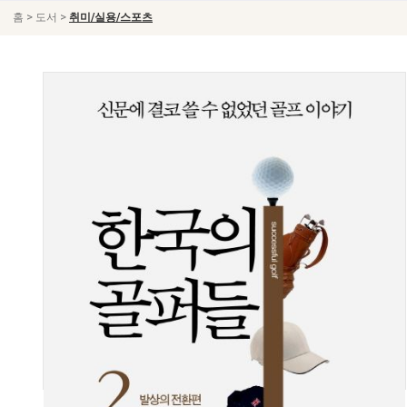
>
>
홈
도서
취미/실용/스포츠