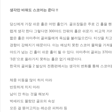
생각만 바꿔도 스코어는 준다 !! 
당신에게 가장 쉬운 홀은 어떤 홀인가. 골프장들은 주로 긴 홀을 
렵게 생각 한다 그렇다면 300야드 안팎의 홀은 쉬운가. 비교적 거
짧은 홀은 아마추어 골퍼들에게 욕심을 불러일으킨다. 티샷을 치고 
경향이 강해지기 때문이다. 이는 예상치 못한 스코어 몰락을 가져올
야드가 넘는 긴 홀이 쉬운 홀이 될 수 있다. 아마추어 골퍼는 370야
‘3온’으로 올라가지 못하는 홀은 없기 때문이다. 

한국의 골퍼들 2 발상의 전환편에서는 생각의 변화를 통해 스코어를 
체중 이동을 많이 하지 마라

반듯하게 치지 마라

남이 안 하는 것을 해보자

박세리도 몰랐던 골프의 속성

모든 걸 뜯어고치는 레슨은 피하라 등
