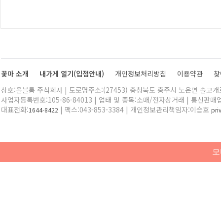
꽃마 소개
내가게 열기(입점안내)
개인정보처리방침
이용약관
찾
상호:올블룸 주식회사 | 도로명주소:(27453) 충청북도 충주시 노은면 솔고개로 
사업자등록번호:105-86-84013 | 업태 및 종목:소매/전자상거래 | 통신판매
대표전화:
| 팩스:043-853-3384 | 개인정보관리책임자:이승호
1644-8422
pr
모