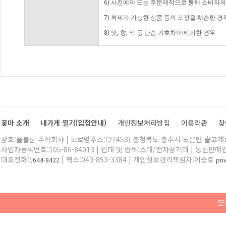
6) 사전예약 또는 주문제작으로 통해 소비자
7) 복제가 가능한 상품 등의 포장을 훼손한 경
8) 맛, 향, 색 등 단순 기호차이에 의한 경우
꽃마 소개
내가게 열기(입점안내)
개인정보처리방침
이용약관
찾
상호:올블룸 주식회사 | 도로명주소:(27453) 충청북도 충주시 노은면 솔고개로 
사업자등록번호:105-86-84013 | 업태 및 종목:소매/전자상거래 | 통신판매
대표전화:
| 팩스:043-853-3384 | 개인정보관리책임자:이승호
1644-8422
pr
모