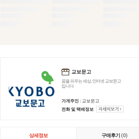
교보문고
꿈을 피우는 세상, 인터넷 교보문고
입니다.
가게주인 :
교보문고
전화 및 택배정보
상세정보
구매후기
(0)