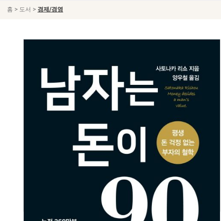
>
>
홈
도서
경제/경영