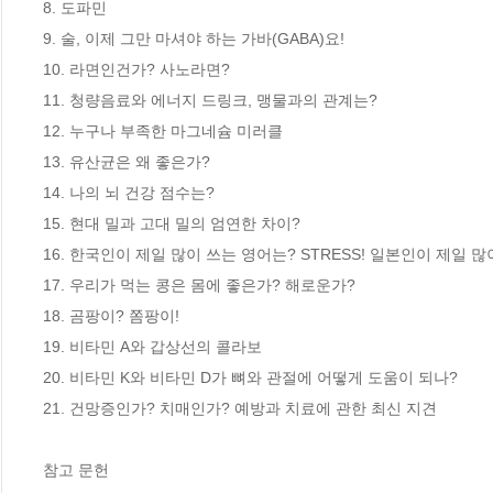
8. 도파민

9. 술, 이제 그만 마셔야 하는 가바(GABA)요!

10. 라면인건가? 사노라면? 

11. 청량음료와 에너지 드링크, 맹물과의 관계는?

12. 누구나 부족한 마그네슘 미러클

13. 유산균은 왜 좋은가?

14. 나의 뇌 건강 점수는?

15. 현대 밀과 고대 밀의 엄연한 차이?

16. 한국인이 제일 많이 쓰는 영어는? STRESS! 일본인이 제일 많
17. 우리가 먹는 콩은 몸에 좋은가? 해로운가?

18. 곰팡이? 쫌팡이! 

19. 비타민 A와 갑상선의 콜라보

20. 비타민 K와 비타민 D가 뼈와 관절에 어떻게 도움이 되나?

21. 건망증인가? 치매인가? 예방과 치료에 관한 최신 지견

참고 문헌