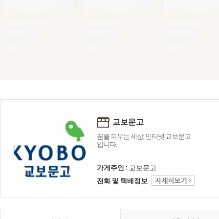
교보문고
꿈을 피우는 세상, 인터넷 교보문고
입니다.
가게주인 :
교보문고
전화 및 택배정보