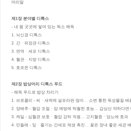
머리말

제1장 분야별 디톡스 
- 내 몸 곳곳에 쌓여 있는 독소 해독

1. 뇌신경 디톡스

2. 간ㆍ위장관 디톡스

3. 면역ㆍ세포 디톡스

4. 혈관ㆍ지방 디톡스

5. 호르몬 디톡스

제2장 밥상머리 디톡스 푸드 
- 해독 푸드로 밥상 차리기

1. 브로콜리 - 씨ㆍ새싹에 설포라판 많아… 소변 통한 독성물질 배출
2. 양배추 - 혈압 조절ㆍ암 예방에 탁월한 효능… 갑상선 약하다면 
3. 케일 - 심혈관 보호ㆍ혈압 강하 작용… 고지혈증ㆍ당뇨에 효과

4. 민들레 - 잎ㆍ줄기는 간세포 재생 촉진… 꽃은 장내 좋은 세균 배