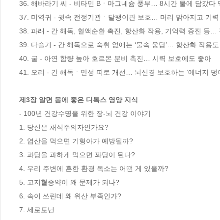
36. 해바라기 씨 - 비타민 Bㆍ마그네슘 풍부… 8시간 물에 담갔다 
37. 미역귀 - 귓속 전정기관ㆍ달팽이관 보호… 머리 맑아지고 기력
38. 파래 - 간 해독, 혈액순환 촉진, 항산화 작용, 기억력 증진 등… 
39. 다슬기 - 간 해독으로 숙취 없애는 ‘물속 웅담’… 항산화 작용도
40. 굴 - 아연 함량 높아 호르몬 분비 촉진… 시력 보호에도 좋아

41. 오리 - 간 해독ㆍ만성 피로 개선… 뇌신경 보호하는 ‘에너지 덩어
제3장 알면 몸에 좋은 디톡스 영양 지식 
- 100년 건강수명을 위한 장-뇌 건강 이야기

1. 당신은 채식주의자인가요?

2. 엽산을 먹으면 기형아가 예방될까?

3. 과당을 과하게 먹으면 꽈당이 된다?

4. 우리 주변에 흔한 환경 독소는 어떤 게 있을까?

5. 고지혈증약이 왜 문제가 되나?

6. 속이 쓰린데 왜 위산 부족인가?

7. 세로토닌
