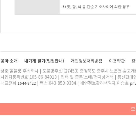
8) 맛, 향, 색 등 단순 기호차이에 의한 경우
꽃마 소개
내가게 열기(입점안내)
개인정보처리방침
이용약관
찾
상호:올블룸 주식회사 | 도로명주소:(27453) 충청북도 충주시 노은면 솔고개로 
사업자등록번호:105-86-84013 | 업태 및 종목:소매/전자상거래 | 통신판매
대표전화:
| 팩스:043-853-3384 | 개인정보관리책임자:이승호
1644-8422
pr
모