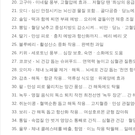
20. 고구마 - 미네랄 풍부, 고혈압에 효과… 저혈당 땐 ‘최상의 응급약
21. 오디 - 심신 안정시키는 뇌신경 물질 포함… 골다공증ㆍ당뇨에
22. 솔잎 - 떡과 함께 찌면 부패 예방… 요리에 곁들이면 체중 조
23. 뽕잎 - 혈당 낮추고 중성지방도 감소시켜… 비만ㆍ당뇨ㆍ고혈
24. 딸기 - 만성 피로ㆍ충치 예방과 항산화까지… 베리 베리 굿

25. 블루베리 - 활성산소 중화 작용… 완벽한 과일

26. 키위 - 세로토닌 풍부… 심장 보호, 숙면ㆍ소화에도 도움

27. 코코넛 - 뇌 건강 돕는 슈퍼푸드… 면역력 높이고 심혈관 질환도
28. 오미자 - 체내 노폐물 제거ㆍ해독… 뇌세포 건강 돕는 ‘천연 항우
29. 감초 - 해독ㆍ항균 작용… 역류성 식도염ㆍ위궤양에 효과

30. 팥 - 만성 피로 물리치는 망간 풍성… 간 해독에도 탁월

31. 녹두 - 명절 음식의 독소 퇴치 작전 최전선엔 ‘녹두 장군’… 간 해독
32. 쥐눈이콩 - 혈액순환 돕고 해독 작용… 고지혈증ㆍ만성 관절염
33. 보리 - 간 해독 돕고 항산화 작용… 여성호르몬 균형 잡아줘

34. 통밀 - 속껍질 안 벗겨 영양소 통째로 간직… 심혈관 건강ㆍ혈당
35. 율무 - 체내 콜레스테롤 배출, 항염ㆍ이뇨 작용 탁월해… 알레