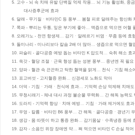
5. 고수 - 뇌 속 치매 유발 단백질 억제 작용… 뇌 기능 활성화, 중금속
          대사증후군에 효과

6. 달래 - 무기질ㆍ비타민C 등 풍부… 봄철 피로 달래주는 항산화 
7. 쪽파 - 뿌리는 두통, 잎은 부기에 좋아… 액즙으로 먹으면 어혈 
8. 오레가노 - 천연 항생제… 감기ㆍ알레르기 비염ㆍ무좀 등에 효험
9. 돌미나리 - 미나리보다 칼슘 2배 더 많아… 생즙으로 먹으면 혈압
10. 파슬리 - 골다공증 예방 돕는 비타민 K 압도적… 숙취 해소 효과
11. 쑥갓 - 혈당 조절ㆍ근육 형성 돕는 성분 풍부… 중년엔 꼭 필요

12. 양파 - 혈관 속 끈끈하고 탁한 혈액을 맑게… 천식ㆍ기침 해소에
13. 표고버섯 - 고지혈증 완화… 신경세포 노화도 막아

14. 더덕 - 기침ㆍ가래ㆍ천식에 효과… 기억력 손상 억제해 치매도 
15. 무청시래기 - 체내 대사 과정 불순물 무력화… 간 해독 능력도 
16. 도라지 - 기억력 향상ㆍ치매 예방… 기침ㆍ가래 제거에도 효과

17. 우엉 - 칼륨ㆍ비타민 B6 풍부… 간 해독ㆍ골다공증ㆍ갱년기 우
18. 생강 - 몸 따뜻이 하고 통증 완화… 감기몸살ㆍ수족냉증 등에 효
19. 감자 - 소음인 위장 장애엔 약… 쪄 먹으면 비타민 C 손실 적어
