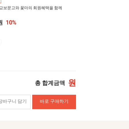
교보문고와 꽃마의 회원혜택을 함께
0원
10%
원
총 합계금액
장바구니 담기
바로 구매하기