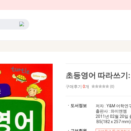
초등영어 따라쓰기:
구매후기
0
개
(0)
ㆍ도서정보
저자 : Y&M 어학연
출판사 : 와이앤엠
2011년 02월 20일 출간
B5(182 x 257 mm)
ㆍ교보회원