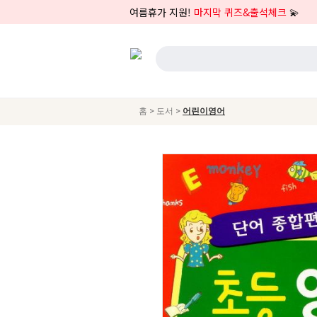
여름휴가 지원!
마지막 퀴즈&출석체크
💫
>
>
홈
도서
어린이영어