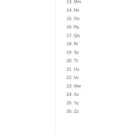
13. Mm

14. Nn

15. Oo

16. Pp

17. Qq

18. Rr

19. Ss

20. Tt

21. Uu

22. Vv

23. Ww

24. Xx

25. Yy

26. Zz