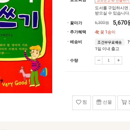
교보문고 ID 연결하기
도서를 구입하시면 
받으실 수 있습니다.
5,67
6,300원
ㆍ꽃마가
ㆍ추가혜택
꽃 1송이
ㆍ배송비
조건부무료배송
1일 이내 출고
ㆍ수량
찜
선물