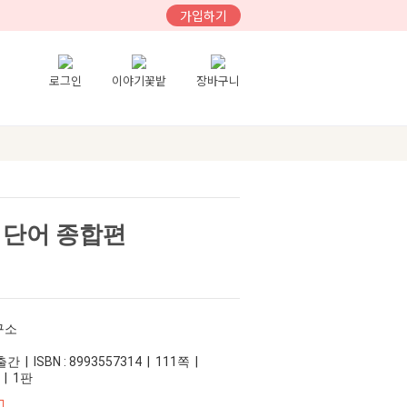
가입하기
로그인
이야기꽃밭
장바구니
 단어 종합편
구소
 | ISBN : 8993557314 | 111쪽 |
 | 1판