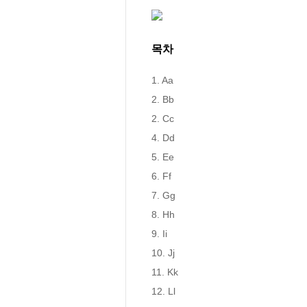
목차
1. Aa

2. Bb

2. Cc

4. Dd

5. Ee

6. Ff

7. Gg

8. Hh

9. Ii

10. Jj

11. Kk

12. Ll
