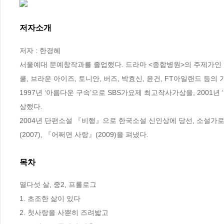
저자소개
저자 : 한경혜

서울예대 문예창작과를 졸업했다. 드라마 <종합병원>의 주제가인 ‘혼
쿨, 브라운 아이즈, 토니안, 버즈, 박효신, 윤건, FT아일랜드 등의 
1997년 ‘아름다운 구속’으로 SBS가요제 최고작사가상을, 2001
상했다.

2004년 단편소설 『비행』으로 한국소설 신인상에 당선, 소설가로 
(2007), 『어쩌면 사랑』(2009)을 펴냈다.
목차
열다섯 살, 중2, 프롤로그

1. 초조한 삶이 있다

2. 첫사랑을 사뿐히 즈려밟고
