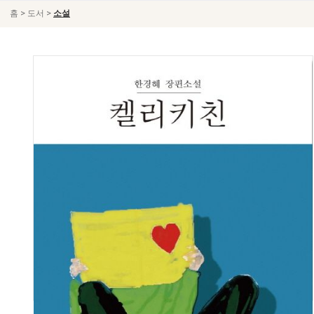
>
>
홈
도서
소설