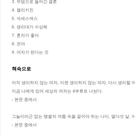
3. 무덤으로 들어간 결혼

4. 켈리키친

5. 석세스섹스

6. 생리대가 수상해

7. 혼자가 좋아

8. 전야

9. 여자가 된다는 것
책속으로
아직 생리하지 않는 여자, 이젠 생리하지 않는 여자, 다시 생리할 여
지금 나에게 있어 세상의 여자는 4부류로 나뉜다.
- 본문 중에서
그늘이라곤 없는 땡볕의 여름 속을 걸어야 하는 나이, 열다섯 살. 
- 본문 중에서