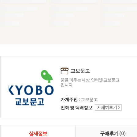
교보문고
꿈을 피우는 세상, 인터넷 교보문고
입니다.
가게주인 :
교보문고
전화 및 택배정보
상세정보
구매후기
(0)