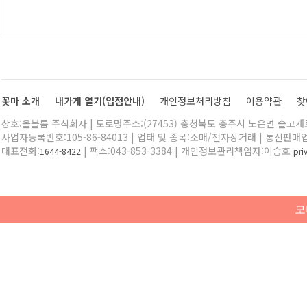
꽃마 소개
내가게 열기(입점안내)
개인정보처리방침
이용약관
찾
상호:올블룸 주식회사 | 도로명주소:(27453) 충청북도 충주시 노은면 솔고개로 
사업자등록번호:105-86-84013 | 업태 및 종목:소매/전자상거래 | 통신판매
대표전화:
| 팩스:043-853-3384 | 개인정보관리책임자:이승호
1644-8422
pr
모