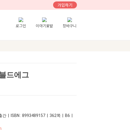
가입하기
로그인
이야기꽃밭
장바구니
램블드에그
 | ISBN : 8993489157 | 362쪽 | B6 |