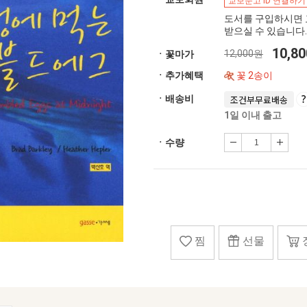
교보문고 ID 연결하기
도서를 구입하시면 
받으실 수 있습니다.
10,8
12,000원
ㆍ꽃마가
ㆍ추가혜택
꽃 2송이
ㆍ배송비
조건부무료배송
1일 이내 출고
ㆍ수량
찜
선물