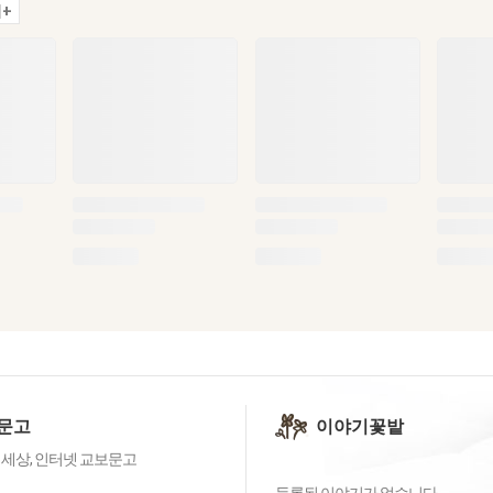
+
문고
이야기꽃밭
 세상, 인터넷 교보문고