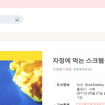
자정에 먹는 스크
구매후기
0
개
(0)
ㆍ도서정보
저자 : Bred Barkley
출판사 : 가쎄
2011년 09월 27일 출간
1판
ㆍ교보회원