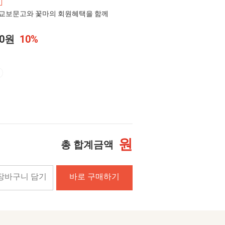
교보문고와 꽃마의 회원혜택을 함께
00원
10%
원
총 합계금액
장바구니 담기
바로 구매하기