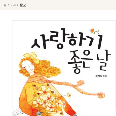
>
>
홈
도서
종교