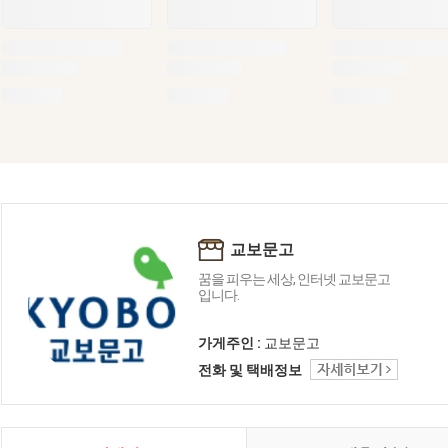
교보문고
꿈을 피우는 세상, 인터넷 교보문고
입니다.
가게주인 :
교보문고
전화 및 택배정보