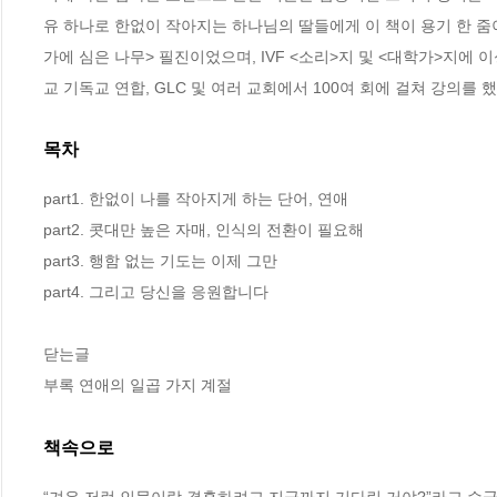
유 하나로 한없이 작아지는 하나님의 딸들에게 이 책이 용기 한 줌
가에 심은 나무> 필진이었으며, IVF <소리>지 및 <대학가>지에 
교 기독교 연합, GLC 및 여러 교회에서 100여 회에 걸쳐 강의를 했
목차
part1. 한없이 나를 작아지게 하는 단어, 연애

part2. 콧대만 높은 자매, 인식의 전환이 필요해

part3. 행함 없는 기도는 이제 그만     

part4. 그리고 당신을 응원합니다

닫는글

부록 연애의 일곱 가지 계절
책속으로
“겨우 저런 인물이랑 결혼하려고 지금까지 기다린 거야?”라고 수군거