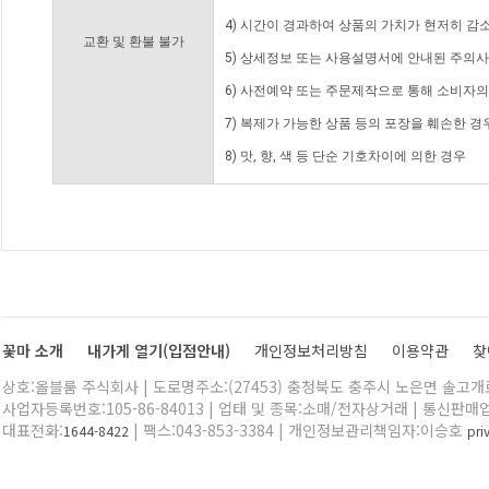
4) 시간이 경과하여 상품의 가치가 현저히 감
교환 및 환불 불가
5) 상세정보 또는 사용설명서에 안내된 주의사
6) 사전예약 또는 주문제작으로 통해 소비자
7) 복제가 가능한 상품 등의 포장을 훼손한 경
8) 맛, 향, 색 등 단순 기호차이에 의한 경우
꽃마 소개
내가게 열기(입점안내)
개인정보처리방침
이용약관
찾
상호:올블룸 주식회사 | 도로명주소:(27453) 충청북도 충주시 노은면 솔고개로 
사업자등록번호:105-86-84013 | 업태 및 종목:소매/전자상거래 | 통신판매
대표전화:
| 팩스:043-853-3384 | 개인정보관리책임자:이승호
1644-8422
pr