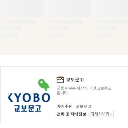
교보문고
꿈을 피우는 세상, 인터넷 교보문고
입니다.
가게주인 :
교보문고
전화 및 택배정보