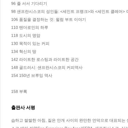
96 줄 서서 기다리기

98 샌프란시스코의 성인들: <세인트 프랭크>와 <세인트 클레어> 
106 품질을 결정하는 것: 윌럼 부트 이야기

110 텐더로인의 하루

118 도시의 명암

130 목적이 있는 커피

134 혁신의 땅

142 라이트한 로스팅과 라이트한 공간

148 골드러시: 샌프란시스코의 커피역사

154 150년 브루잉 역사

158 부록
출판사 서평
습하고 쌀쌀한 아침, 짙은 안개 사이의 완만한 언덕으로 대표되는