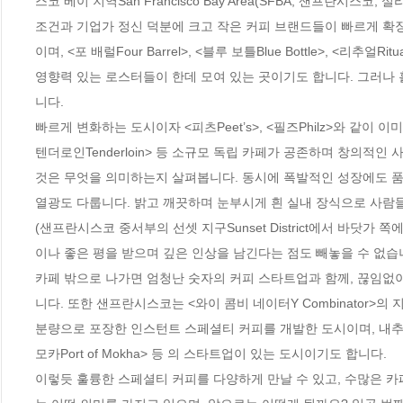
스코 베이 지역San Francisco Bay Area(SFBA, 샌프란
조건과 기업가 정신 덕분에 크고 작은 커피 브랜드들이 빠르게 확
이며, <포 배럴Four Barrel>, <블루 보틀Blue Bottle>, <리추얼
영향력 있는 로스터들이 한데 모여 있는 곳이기도 합니다. 그러나
니다.

빠르게 변화하는 도시이자 <피츠Peet’s>, <필즈Philz>와 같이 이미
텐더로인Tenderloin> 등 소규모 독립 카페가 공존하며 창의적
것은 무엇을 의미하는지 살펴봅니다. 동시에 폭발적인 성장에도 품질
열광도 다룹니다. 밝고 깨끗하며 눈부시게 흰 실내 장식으로 사람들의 발길
(샌프란시스코 중서부의 선셋 지구Sunset District에서 바닷가 쪽
이나 좋은 평을 받으며 깊은 인상을 남긴다는 점도 빼놓을 수 없습니다
카페 밖으로 나가면 엄청난 숫자의 커피 스타트업과 함께, 끊임없
니다. 또한 샌프란시스코는 <와이 콤비 네이터Y Combinator>의 지
분량으로 포장한 인스턴트 스페셜티 커피를 개발한 도시이며, 내추럴
모카Port of Mokha> 등 의 스타트업이 있는 도시이기도 합니다. 

이렇듯 훌륭한 스페셜티 커피를 다양하게 만날 수 있고, 수많은 카