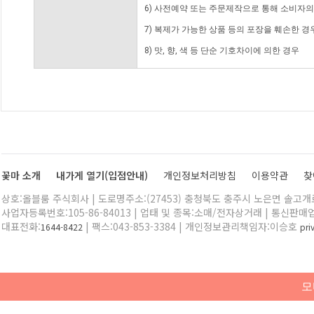
6) 사전예약 또는 주문제작으로 통해 소비자
7) 복제가 가능한 상품 등의 포장을 훼손한 경
8) 맛, 향, 색 등 단순 기호차이에 의한 경우
꽃마 소개
내가게 열기(입점안내)
개인정보처리방침
이용약관
찾
상호:올블룸 주식회사 | 도로명주소:(27453) 충청북도 충주시 노은면 솔고개로 
사업자등록번호:105-86-84013 | 업태 및 종목:소매/전자상거래 | 통신판매
대표전화:
| 팩스:043-853-3384 | 개인정보관리책임자:이승호
1644-8422
pr
모