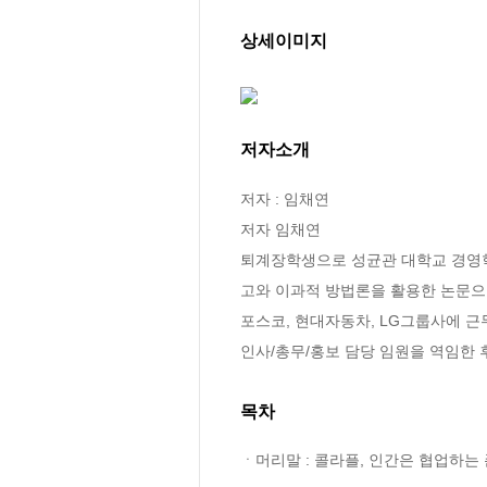
상세이미지
저자소개
저자 : 임채연

저자 임채연

퇴계장학생으로 성균관 대학교 경영학
고와 이과적 방법론을 활용한 논문으로
포스코, 현대자동차, LG그룹사에 근
인사/총무/홍보 담당 임원을 역임한 
목차
ㆍ머리말 : 콜라플, 인간은 협업하는 존