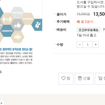
도서를 구입하시면 
받으실 수 있습니다.
13,5
15,000원
ㆍ꽃마가
ㆍ추가혜택
꽃 2송이
ㆍ배송비
조건부무료배송
1일 이내 출고
ㆍ수량
찜
선물
+