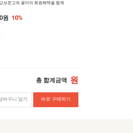
교보문고와 꽃마의 회원혜택을 함께
00원
10%
원
총 합계금액
장바구니 담기
바로 구매하기