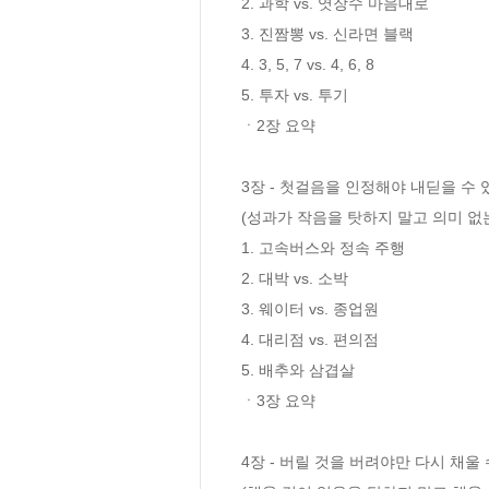
2. 과학 vs. 엿장수 마음대로  

3. 진짬뽕 vs. 신라면 블랙  

4. 3, 5, 7 vs. 4, 6, 8 

5. 투자 vs. 투기  

ㆍ2장 요약 

3장 - 첫걸음을 인정해야 내딛을 수 있
(성과가 작음을 탓하지 말고 의미 없는
1. 고속버스와 정속 주행

2. 대박 vs. 소박  

3. 웨이터 vs. 종업원  

4. 대리점 vs. 편의점 

5. 배추와 삼겹살  

ㆍ3장 요약 

4장 - 버릴 것을 버려야만 다시 채울 수