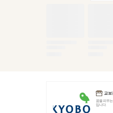
교보
꿈을 피우는
입니다.