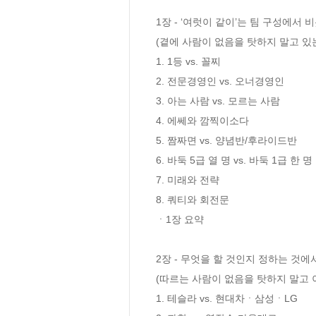
1장 - ‘여럿이 같이’는 팀 구성에서 비
(곁에 사람이 없음을 탓하지 말고 있
1. 1등 vs. 꼴찌  

2. 전문경영인 vs. 오너경영인

3. 아는 사람 vs. 모르는 사람

4. 에쎄와 깜찍이소다  

5. 짬짜면 vs. 양념반/후라이드반 

6. 바둑 5급 열 명 vs. 바둑 1급 한 명  
7. 미래와 전략

8. 쿼티와 회전문 

ㆍ1장 요약 

2장 - 무엇을 할 것인지 정하는 것에서
(따르는 사람이 없음을 탓하지 말고 
1. 테슬라 vs. 현대차ㆍ삼성ㆍLG 
