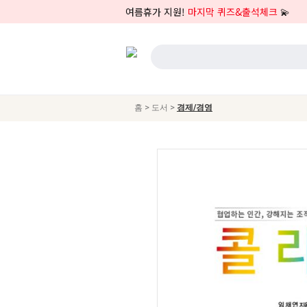
여름휴가 지원!
마지막 퀴즈&출석체크
💫
>
>
홈
도서
경제/경영