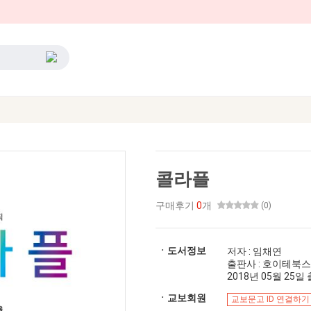
콜라플
구매후기
0
개
(0)
ㆍ도서정보
저자 : 임채연
출판사 : 호이테북스
2018년 05월 25일 출
ㆍ교보회원
교보문고 ID 연결하기