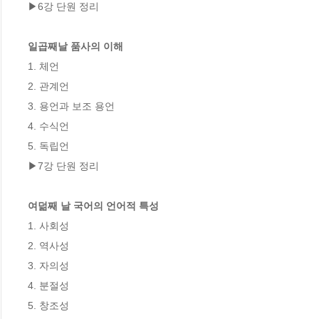
▶6강 단원 정리

일곱째날 품사의 이해
1. 체언

2. 관계언

3. 용언과 보조 용언

4. 수식언

5. 독립언

▶7강 단원 정리

여덞째 날 국어의 언어적 특성
1. 사회성

2. 역사성

3. 자의성

4. 분절성

5. 창조성
