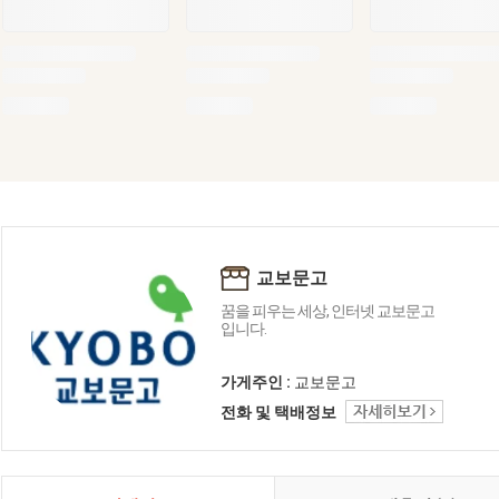
교보문고
꿈을 피우는 세상, 인터넷 교보문고
입니다.
가게주인 :
교보문고
전화 및 택배정보