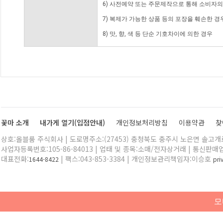
6) 사전예약 또는 주문제작으로 통해 소비자
7) 복제가 가능한 상품 등의 포장을 훼손한 경
8) 맛, 향, 색 등 단순 기호차이에 의한 경우
꽃마 소개
내가게 열기(입점안내)
개인정보처리방침
이용약관
찾
상호:올블룸 주식회사 | 도로명주소:(27453) 충청북도 충주시 노은면 솔고개로 
사업자등록번호:105-86-84013 | 업태 및 종목:소매/전자상거래 | 통신판매
대표전화:
| 팩스:043-853-3384 | 개인정보관리책임자:이승호
1644-8422
pr
모