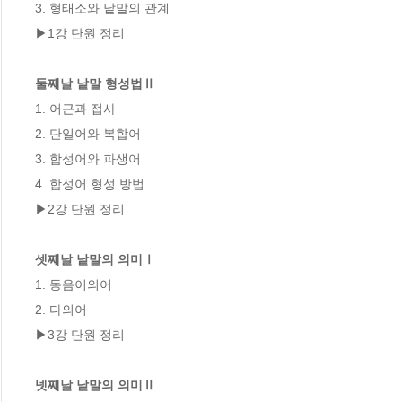
3. 형태소와 낱말의 관계

▶1강 단원 정리

둘째날 낱말 형성법Ⅱ
1. 어근과 접사

2. 단일어와 복합어

3. 합성어와 파생어

4. 합성어 형성 방법

▶2강 단원 정리

셋째날 낱말의 의미Ⅰ
1. 동음이의어

2. 다의어

▶3강 단원 정리

넷째날 낱말의 의미Ⅱ