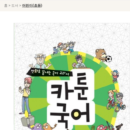
>
>
홈
도서
어린이(초등)