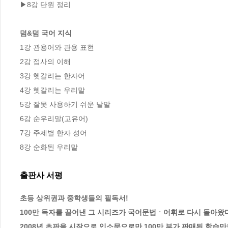
▶8강 단원 정리

덤&덤 국어 지식
1강 관용어와 관용 표현

2강 접사의 이해

3강 헷갈리는 한자어

4강 헷갈리는 우리말

5강 잘못 사용하기 쉬운 낱말

6강 순우리말(고유어)

7강 주제별 한자 성어

8강 순화된 우리말
출판사 서평
초등 상위권과 중학생들의 필독서!

100만 독자를 끌어낸 그 시리즈가 국어문법ㆍ어휘로 다시 돌아왔다
2008년 초판을 시작으로 입소문으로만 100만 부가 판매된 학습만