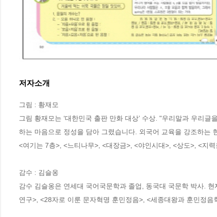
저자소개
그림 : 황재모

그림 황재모는 ‘대한민국 출판 만화 대상’ 수상. "우리말과 우리글
하는 마음으로 정성을 담아 그렸습니다. 외국어 교육을 강조하는 현재
<여기는 7층>, <느티나무>, <대장금>, <야인시대>, <상도>, <지
감수 : 김슬옹

감수 김슬옹은 연세대 국어국문학과 졸업, 동국대 국문학 박사. 현
연구>, <28자로 이룬 문자혁명 훈민정음>, <세종대왕과 훈민정음학>