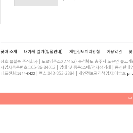
꽃마 소개
내가게 열기(입점안내)
개인정보처리방침
이용약관
찾
상호:올블룸 주식회사 | 도로명주소:(27453) 충청북도 충주시 노은면 솔고개로 
사업자등록번호:105-86-84013 | 업태 및 종목:소매/전자상거래 | 통신판매
대표전화:
| 팩스:043-853-3384 | 개인정보관리책임자:이승호
1644-8422
pr
모