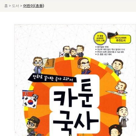
>
>
홈
도서
어린이(초등)