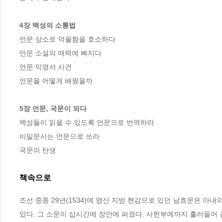
4장 백성의 소통법
언문 상소로 억울함을 호소하다 

언문 소설의 매력에 빠지다 

언문 익명서 사건 

언문을 어떻게 배웠을까 

5장 언문, 국문이 되다
백성들이 읽을 수 있도록 언문으로 번역하라 

비밀문서는 언문으로 쓰라 

국문의 탄생
책속으로
조선 중종 29년(1534)에 영산 지방 현감으로 있던 남효문은 아
았다. 그 소문이 삽시간에 장안에 퍼졌다. 사헌부에까지 흘러들어 