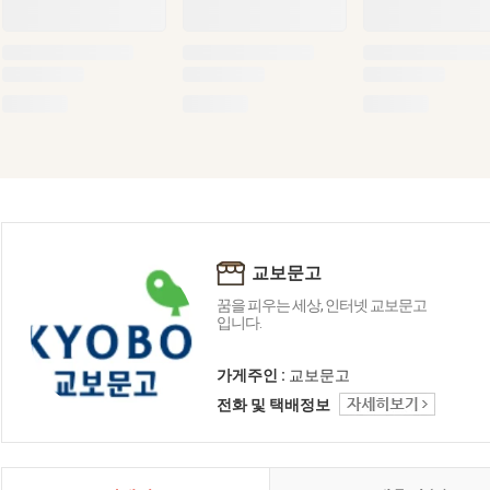
교보문고
꿈을 피우는 세상, 인터넷 교보문고
입니다.
가게주인 :
교보문고
전화 및 택배정보