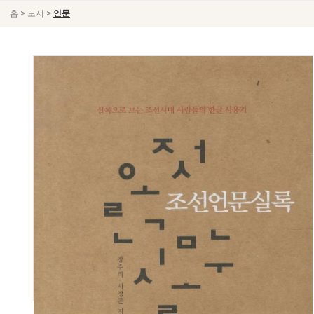
>
>
홈
도서
인문