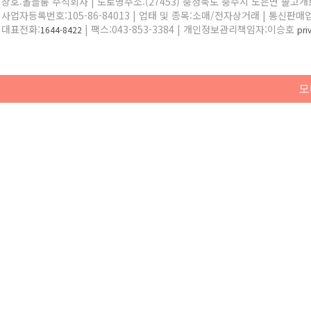
상호:올블룸 주식회사 | 도로명주소:(27453) 충청북도 충주시 노은면 솔고개로 
사업자등록번호:105-86-84013 | 업태 및 종목:소매/전자상거래 | 통신판매
대표전화:
| 팩스:043-853-3384 | 개인정보관리책임자:이승호
1644-8422
pr
모