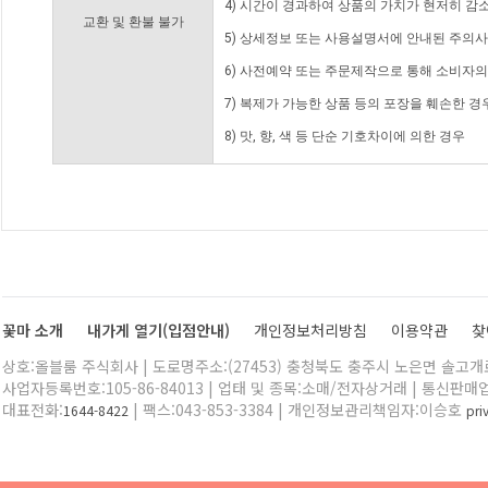
4) 시간이 경과하여 상품의 가치가 현저히 감
교환 및 환불 불가
5) 상세정보 또는 사용설명서에 안내된 주의사
6) 사전예약 또는 주문제작으로 통해 소비자
7) 복제가 가능한 상품 등의 포장을 훼손한 경
8) 맛, 향, 색 등 단순 기호차이에 의한 경우
꽃마 소개
내가게 열기(입점안내)
개인정보처리방침
이용약관
찾
상호:올블룸 주식회사 | 도로명주소:(27453) 충청북도 충주시 노은면 솔고개로 
사업자등록번호:105-86-84013 | 업태 및 종목:소매/전자상거래 | 통신판매
대표전화:
| 팩스:043-853-3384 | 개인정보관리책임자:이승호
1644-8422
pr