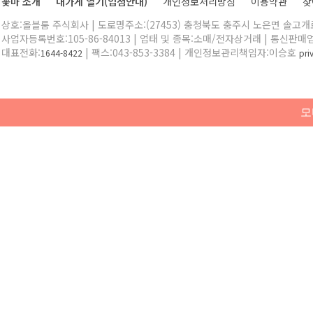
꽃마 소개
내가게 열기(입점안내)
개인정보처리방침
이용약관
찾
상호:올블룸 주식회사 | 도로명주소:(27453) 충청북도 충주시 노은면 솔고개로 
사업자등록번호:105-86-84013 | 업태 및 종목:소매/전자상거래 | 통신판매
대표전화:
| 팩스:043-853-3384 | 개인정보관리책임자:이승호
1644-8422
pr
모