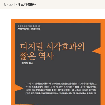
>
>
홈
도서
예술/대중문화