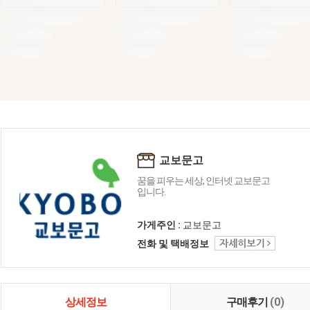
교보문고
꿈을 피우는 세상, 인터넷 교보문고
입니다.
가게주인 :
교보문고
전화 및 택배정보
상세정보
구매후기
(0)